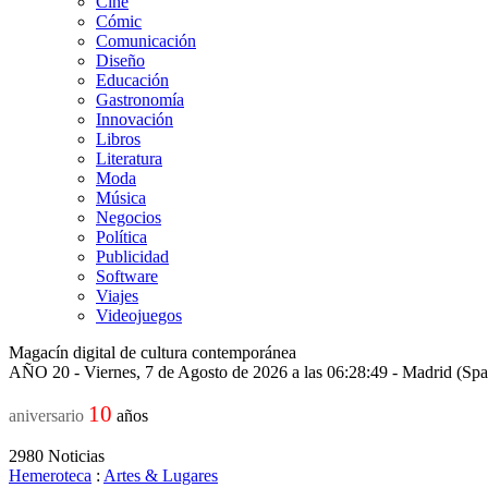
Cine
Cómic
Comunicación
Diseño
Educación
Gastronomía
Innovación
Libros
Literatura
Moda
Música
Negocios
Política
Publicidad
Software
Viajes
Videojuegos
Magacín digital de cultura contemporánea
AÑO 20 - Viernes, 7 de Agosto de 2026 a las 06:28:49 - Madrid (Sp
10
aniversario
años
2980
Noticias
Hemeroteca
:
Artes & Lugares