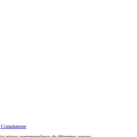
d Complutense
rias piezas contemporáneas de diferentes autores