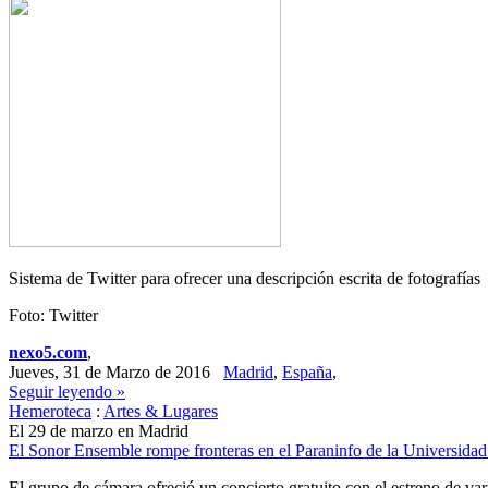
Sistema de Twitter para ofrecer una descripción escrita de fotografías
Foto: Twitter
nexo5.com
,
Jueves, 31 de Marzo de 2016
Madrid
,
España
,
Seguir leyendo »
Hemeroteca
:
Artes & Lugares
El 29 de marzo en Madrid
El Sonor Ensemble rompe fronteras en el Paraninfo de la Universida
El grupo de cámara ofreció un concierto gratuito con el estreno de va