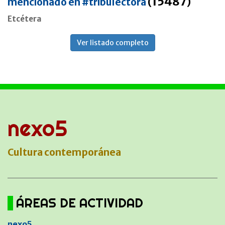
15487
mencionado en #tribulectora
(
)
Etcétera
Ver listado completo
nexo5
Cultura contemporánea
ÁREAS DE ACTIVIDAD
nexo5