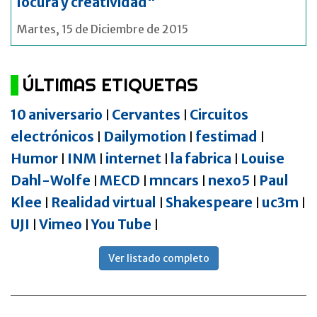
locura y creatividad"
Martes, 15 de Diciembre de 2015
ÚLTIMAS ETIQUETAS
10 aniversario
Cervantes
Circuitos
|
|
electrónicos
Dailymotion
festimad
|
|
|
Humor
INM
internet
la fabrica
Louise
|
|
|
|
Dahl-Wolfe
MECD
mncars
nexo5
Paul
|
|
|
|
Klee
Realidad virtual
Shakespeare
uc3m
|
|
|
|
UJI
Vimeo
You Tube
|
|
|
Ver listado completo