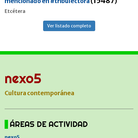
15487
mencionado en #tribulectora
(
)
Etcétera
Ver listado completo
nexo5
Cultura contemporánea
ÁREAS DE ACTIVIDAD
nexo5