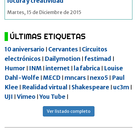
locura y creatividad"
Martes, 15 de Diciembre de 2015
ÚLTIMAS ETIQUETAS
10 aniversario
Cervantes
Circuitos
|
|
electrónicos
Dailymotion
festimad
|
|
|
Humor
INM
internet
la fabrica
Louise
|
|
|
|
Dahl-Wolfe
MECD
mncars
nexo5
Paul
|
|
|
|
Klee
Realidad virtual
Shakespeare
uc3m
|
|
|
|
UJI
Vimeo
You Tube
|
|
|
Ver listado completo