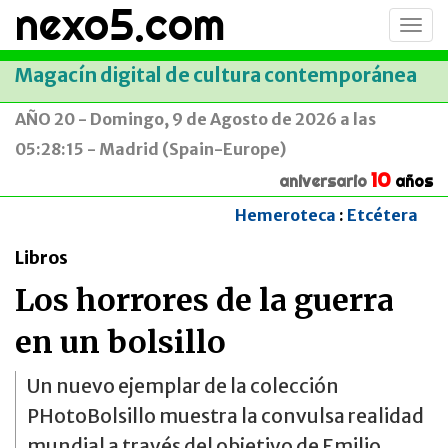
nexo5.com
Conm
men
Magacín digital de cultura contemporánea
AÑO 20 - Domingo, 9 de Agosto de 2026 a las
05:28:15 - Madrid (Spain-Europe)
10
aniversario
años
Hemeroteca
:
Etcétera
Libros
Los horrores de la guerra
en un bolsillo
Un nuevo ejemplar de la colección
PHotoBolsillo muestra la convulsa realidad
mundial a través del objetivo de Emilio