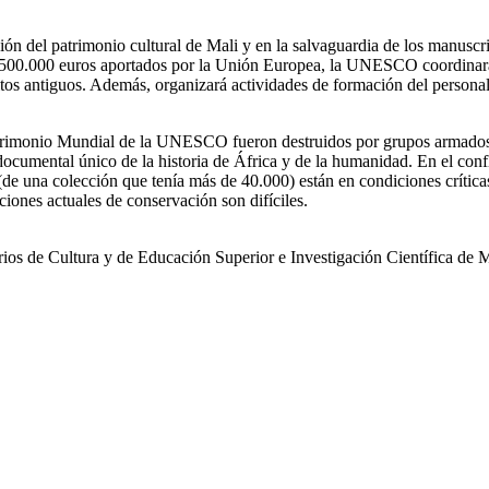
ación del patrimonio cultural de Mali y en la salvaguardia de los manusc
 500.000 euros aportados por la Unión Europea, la UNESCO coordinará l
itos antiguos. Además, organizará actividades de formación del personal
atrimonio Mundial de la UNESCO fueron destruidos por grupos armados 
 documental único de la historia de África y de la humanidad. En el con
(de una colección que tenía más de 40.000) están en condiciones críti
ones actuales de conservación son difíciles.
sterios de Cultura y de Educación Superior e Investigación Científica