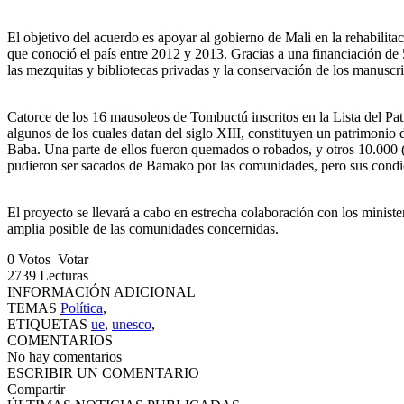
El objetivo del acuerdo es apoyar al gobierno de Mali en la rehabilit
que conoció el país entre 2012 y 2013. Gracias a una financiación de
las mezquitas y bibliotecas privadas y la conservación de los manuscr
Catorce de los 16 mausoleos de Tombuctú inscritos en la Lista del P
algunos de los cuales datan del siglo XIII, constituyen un patrimonio
Baba. Una parte de ellos fueron quemados o robados, y otros 10.000 
pudieron ser sacados de Bamako por las comunidades, pero sus condici
El proyecto se llevará a cabo en estrecha colaboración con los mini
amplia posible de las comunidades concernidas.
0
Votos
Votar
2739
Lecturas
INFORMACIÓN ADICIONAL
TEMAS
Política
,
ETIQUETAS
ue
,
unesco
,
COMENTARIOS
No hay comentarios
ESCRIBIR UN COMENTARIO
Compartir