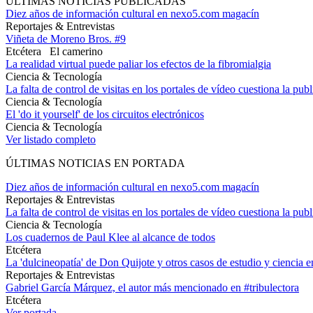
ÚLTIMAS NOTICIAS PUBLICADAS
Diez años de información cultural en nexo5.com magacín
Reportajes & Entrevistas
Viñeta de Moreno Bros. #9
Etcétera
El camerino
La realidad virtual puede paliar los efectos de la fibromialgia
Ciencia & Tecnología
La falta de control de visitas en los portales de vídeo cuestiona la pub
Ciencia & Tecnología
El 'do it yourself' de los circuitos electrónicos
Ciencia & Tecnología
Ver listado completo
ÚLTIMAS NOTICIAS EN PORTADA
Diez años de información cultural en nexo5.com magacín
Reportajes & Entrevistas
La falta de control de visitas en los portales de vídeo cuestiona la pub
Ciencia & Tecnología
Los cuadernos de Paul Klee al alcance de todos
Etcétera
La 'dulcineopatía' de Don Quijote y otros casos de estudio y ciencia 
Reportajes & Entrevistas
Gabriel García Márquez, el autor más mencionado en #tribulectora
Etcétera
Ver portada