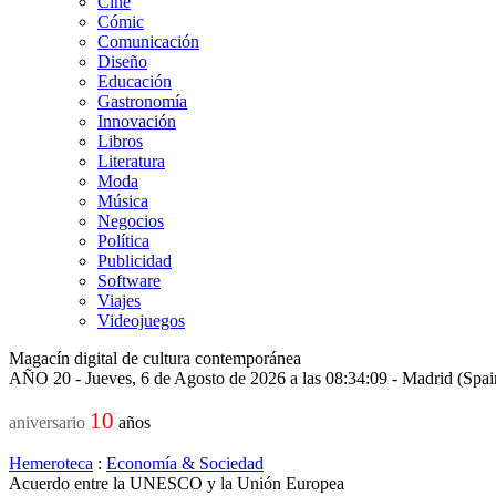
Cine
Cómic
Comunicación
Diseño
Educación
Gastronomía
Innovación
Libros
Literatura
Moda
Música
Negocios
Política
Publicidad
Software
Viajes
Videojuegos
Magacín digital de cultura contemporánea
AÑO 20 - Jueves, 6 de Agosto de 2026 a las 08:34:09 - Madrid (Spa
10
aniversario
años
Hemeroteca
:
Economía & Sociedad
Acuerdo entre la UNESCO y la Unión Europea