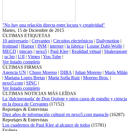
"No hay una relación directa entre locura y creatividad"
Martes, 15 de Diciembre de 2015
ÚLTIMAS ETIQUETAS
10 aniversario
|
Cervantes
|
Circuitos electrónicos
|
Dailymotion
|
festimad
|
Humor
|
INM
|
internet
|
la fabrica
|
Louise Dahl-Wolfe
|
MECD
|
mncars
|
nexo5
|
Paul Klee
|
Realidad virtual
|
Shakespeare
|
uc3m
|
UJI
|
Vimeo
|
You Tube
|
Ver listado completo
ÚLTIMAS FIRMAS
Agencia UN
|
Chuso Moreno
|
DIBA
|
Julian Moreno
|
María Milán
|
Mariana Lopes Bretas
|
Marta Sofía Ruiz
|
Moreno Bros.
|
nexo5.com
|
SINC
|
Ver listado completo
ÚLTIMAS NOTICIAS MÁS LEÍDAS
La 'dulcineopatía' de Don Quijote y otros casos de estudio y ciencia
en la época de Cervantes
(
17152
)
Reportajes & Entrevistas
Diez años de información cultural en nexo5.com magacín
(
16287
)
Reportajes & Entrevistas
Los cuadernos de Paul Klee al alcance de todos
(
15781
)
Etcétera