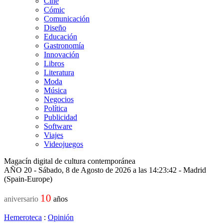
Cine
Cómic
Comunicación
Diseño
Educación
Gastronomía
Innovación
Libros
Literatura
Moda
Música
Negocios
Política
Publicidad
Software
Viajes
Videojuegos
Magacín digital de cultura contemporánea
AÑO 20 - Sábado, 8 de Agosto de 2026 a las 14:23:42 - Madrid
(Spain-Europe)
10
aniversario
años
Hemeroteca
:
Opinión