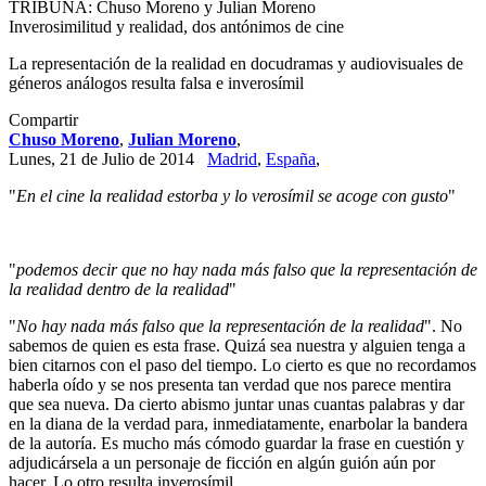
TRIBUNA: Chuso Moreno y Julian Moreno
Inverosimilitud y realidad, dos antónimos de cine
La representación de la realidad en docudramas y audiovisuales de
géneros análogos resulta falsa e inverosímil
Compartir
Chuso Moreno
,
Julian Moreno
,
Lunes, 21 de Julio de 2014
Madrid
,
España
,
"
En el cine la realidad estorba y lo verosímil se acoge con gusto
"
"
podemos decir que no hay nada más falso que la representación de
la realidad dentro de la realidad
"
"
No hay nada más falso que la representación de la realidad
". No
sabemos de quien es esta frase. Quizá sea nuestra y alguien tenga a
bien citarnos con el paso del tiempo. Lo cierto es que no recordamos
haberla oído y se nos presenta tan verdad que nos parece mentira
que sea nueva. Da cierto abismo juntar unas cuantas palabras y dar
en la diana de la verdad para, inmediatamente, enarbolar la bandera
de la autoría. Es mucho más cómodo guardar la frase en cuestión y
adjudicársela a un personaje de ficción en algún guión aún por
hacer. Lo otro resulta inverosímil.