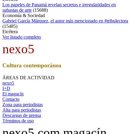
Los papeles de Panamá revelan secretos e irregularidades en
subastas de arte
(
15688
)
Economía & Sociedad
Gabriel García Márquez, el autor más mencionado en #tribulectora
(
15485
)
Etcétera
Ver listado completo
nexo5
Cultura contemporánea
ÁREAS DE ACTIVIDAD
nexo5
I+D
El magacín
Contacto
Zona para periodistas
Alta para periodistas
Descargas de prensa
Términos de uso
nexo5.com magacín