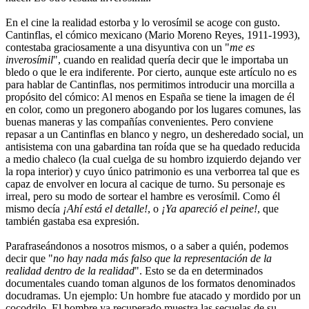
En el cine la realidad estorba y lo verosímil se acoge con gusto.
Cantinflas, el cómico mexicano (Mario Moreno Reyes, 1911-1993),
contestaba graciosamente a una disyuntiva con un "
me es
inverosímil
", cuando en realidad quería decir que le importaba un
bledo o que le era indiferente. Por cierto, aunque este artículo no es
para hablar de Cantinflas, nos permitimos introducir una morcilla a
propósito del cómico: Al menos en España se tiene la imagen de él
en color, como un pregonero abogando por los lugares comunes, las
buenas maneras y las compañías convenientes. Pero conviene
repasar a un Cantinflas en blanco y negro, un desheredado social, un
antisistema con una gabardina tan roída que se ha quedado reducida
a medio chaleco (la cual cuelga de su hombro izquierdo dejando ver
la ropa interior) y cuyo único patrimonio es una verborrea tal que es
capaz de envolver en locura al cacique de turno. Su personaje es
irreal, pero su modo de sortear el hambre es verosímil. Como él
mismo decía
¡Ahí está el detalle!
, o
¡Ya apareció el peine!
, que
también gastaba esa expresión.
Parafraseándonos a nosotros mismos, o a saber a quién, podemos
decir que "
no hay nada más falso que la representación de la
realidad dentro de la realidad
". Esto se da en determinados
documentales cuando toman algunos de los formatos denominados
docudramas. Un ejemplo: Un hombre fue atacado y mordido por un
cocodrilo. El hombre ya recuperado muestra las secuelas de su