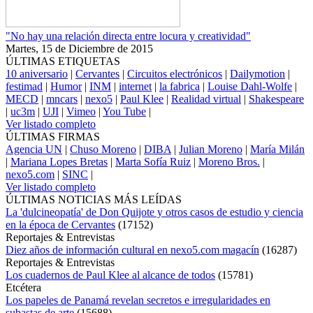
"No hay una relación directa entre locura y creatividad"
Martes, 15 de Diciembre de 2015
ÚLTIMAS ETIQUETAS
10 aniversario
|
Cervantes
|
Circuitos electrónicos
|
Dailymotion
|
festimad
|
Humor
|
INM
|
internet
|
la fabrica
|
Louise Dahl-Wolfe
|
MECD
|
mncars
|
nexo5
|
Paul Klee
|
Realidad virtual
|
Shakespeare
|
uc3m
|
UJI
|
Vimeo
|
You Tube
|
Ver listado completo
ÚLTIMAS FIRMAS
Agencia UN
|
Chuso Moreno
|
DIBA
|
Julian Moreno
|
María Milán
|
Mariana Lopes Bretas
|
Marta Sofía Ruiz
|
Moreno Bros.
|
nexo5.com
|
SINC
|
Ver listado completo
ÚLTIMAS NOTICIAS MÁS LEÍDAS
La 'dulcineopatía' de Don Quijote y otros casos de estudio y ciencia
en la época de Cervantes
(
17152
)
Reportajes & Entrevistas
Diez años de información cultural en nexo5.com magacín
(
16287
)
Reportajes & Entrevistas
Los cuadernos de Paul Klee al alcance de todos
(
15781
)
Etcétera
Los papeles de Panamá revelan secretos e irregularidades en
subastas de arte
(
15688
)