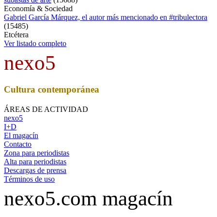
Economía & Sociedad
Gabriel García Márquez, el autor más mencionado en #tribulectora
(
15485
)
Etcétera
Ver listado completo
nexo5
Cultura contemporánea
ÁREAS DE ACTIVIDAD
nexo5
I+D
El magacín
Contacto
Zona para periodistas
Alta para periodistas
Descargas de prensa
Términos de uso
nexo5.com magacín