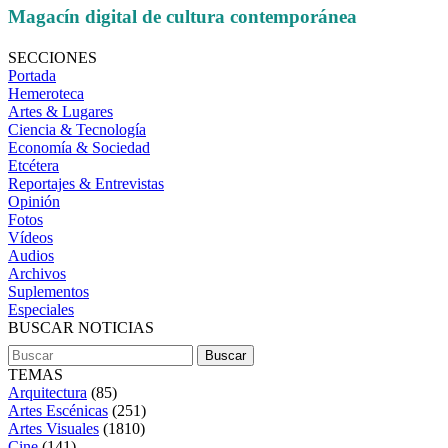
Magacín digital de cultura contemporánea
SECCIONES
Portada
Hemeroteca
Artes & Lugares
Ciencia & Tecnología
Economía & Sociedad
Etcétera
Reportajes & Entrevistas
Opinión
Fotos
Vídeos
Audios
Archivos
Suplementos
Especiales
BUSCAR NOTICIAS
TEMAS
Arquitectura
(85)
Artes Escénicas
(251)
Artes Visuales
(1810)
Cine
(141)