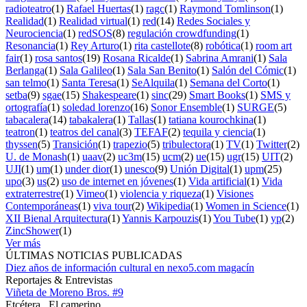
radioteatro
(1)
Rafael Huertas
(1)
ragc
(1)
Raymond Tomlinson
(1)
Realidad
(1)
Realidad virtual
(1)
red
(14)
Redes Sociales y
Neurociencia
(1)
redSOS
(8)
regulación crowdfunding
(1)
Resonancia
(1)
Rey Arturo
(1)
rita castellote
(8)
robótica
(1)
room art
fair
(1)
rosa santos
(19)
Rosana Ricalde
(1)
Sabrina Amrani
(1)
Sala
Berlanga
(1)
Sala Galileo
(1)
Sala San Benito
(1)
Salón del Cómic
(1)
san telmo
(1)
Santa Teresa
(1)
SeAlquila
(1)
Semana del Corto
(1)
setba
(9)
sgae
(15)
Shakespeare
(1)
sinc
(29)
Smart Books
(1)
SMS y
ortografía
(1)
soledad lorenzo
(16)
Sonor Ensemble
(1)
SURGE
(5)
tabacalera
(14)
tabakalera
(1)
Tallas
(1)
tatiana kourochkina
(1)
teatron
(1)
teatros del canal
(3)
TEFAF
(2)
tequila y ciencia
(1)
thyssen
(5)
Transición
(1)
trapezio
(5)
tribulectora
(1)
TV
(1)
Twitter
(2)
U. de Monash
(1)
uaav
(2)
uc3m
(15)
ucm
(2)
ue
(15)
ugr
(15)
UIT
(2)
UJI
(1)
um
(1)
under dior
(1)
unesco
(9)
Unión Digital
(1)
upm
(25)
upo
(3)
us
(2)
uso de internet en jóvenes
(1)
Vida artificial
(1)
Vida
extraterrestre
(1)
Vimeo
(1)
violencia y riqueza
(1)
Visiones
Contemporáneas
(1)
viva tour
(2)
Wikipedia
(1)
Women in Science
(1)
XII Bienal Arquitectura
(1)
Yannis Karpouzis
(1)
You Tube
(1)
yp
(2)
ZincShower
(1)
Ver más
ÚLTIMAS NOTICIAS PUBLICADAS
Diez años de información cultural en nexo5.com magacín
Reportajes & Entrevistas
Viñeta de Moreno Bros. #9
Etcétera
El camerino