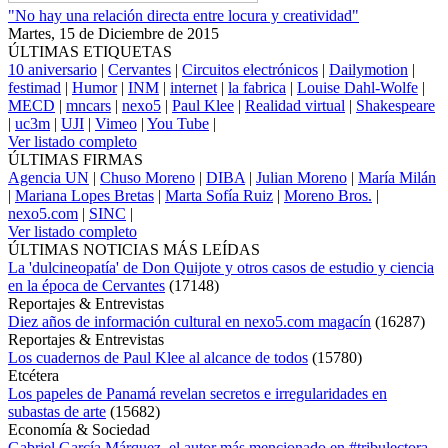
"No hay una relación directa entre locura y creatividad"
Martes, 15 de Diciembre de 2015
ÚLTIMAS ETIQUETAS
10 aniversario
|
Cervantes
|
Circuitos electrónicos
|
Dailymotion
|
festimad
|
Humor
|
INM
|
internet
|
la fabrica
|
Louise Dahl-Wolfe
|
MECD
|
mncars
|
nexo5
|
Paul Klee
|
Realidad virtual
|
Shakespeare
|
uc3m
|
UJI
|
Vimeo
|
You Tube
|
Ver listado completo
ÚLTIMAS FIRMAS
Agencia UN
|
Chuso Moreno
|
DIBA
|
Julian Moreno
|
María Milán
|
Mariana Lopes Bretas
|
Marta Sofía Ruiz
|
Moreno Bros.
|
nexo5.com
|
SINC
|
Ver listado completo
ÚLTIMAS NOTICIAS MÁS LEÍDAS
La 'dulcineopatía' de Don Quijote y otros casos de estudio y ciencia
en la época de Cervantes
(
17148
)
Reportajes & Entrevistas
Diez años de información cultural en nexo5.com magacín
(
16287
)
Reportajes & Entrevistas
Los cuadernos de Paul Klee al alcance de todos
(
15780
)
Etcétera
Los papeles de Panamá revelan secretos e irregularidades en
subastas de arte
(
15682
)
Economía & Sociedad
Gabriel García Márquez, el autor más mencionado en #tribulectora