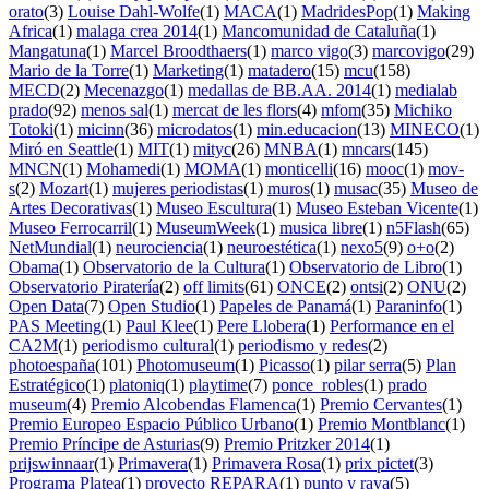
orato
(3)
Louise Dahl-Wolfe
(1)
MACA
(1)
MadridesPop
(1)
Making
Africa
(1)
malaga crea 2014
(1)
Mancomunidad de Cataluña
(1)
Mangatuna
(1)
Marcel Broodthaers
(1)
marco vigo
(3)
marcovigo
(29)
Mario de la Torre
(1)
Marketing
(1)
matadero
(15)
mcu
(158)
MECD
(2)
Mecenazgo
(1)
medallas de BB.AA. 2014
(1)
medialab
prado
(92)
menos sal
(1)
mercat de les flors
(4)
mfom
(35)
Michiko
Totoki
(1)
micinn
(36)
microdatos
(1)
min.educacion
(13)
MINECO
(1)
Miró en Seattle
(1)
MIT
(1)
mityc
(26)
MNBA
(1)
mncars
(145)
MNCN
(1)
Mohamedi
(1)
MOMA
(1)
monticelli
(16)
mooc
(1)
mov-
s
(2)
Mozart
(1)
mujeres periodistas
(1)
muros
(1)
musac
(35)
Museo de
Artes Decorativas
(1)
Museo Escultura
(1)
Museo Esteban Vicente
(1)
Museo Ferrocarril
(1)
MuseumWeek
(1)
musica libre
(1)
n5Flash
(65)
NetMundial
(1)
neurociencia
(1)
neuroestética
(1)
nexo5
(9)
o+o
(2)
Obama
(1)
Observatorio de la Cultura
(1)
Observatorio de Libro
(1)
Observatorio Piratería
(2)
off limits
(61)
ONCE
(2)
ontsi
(2)
ONU
(2)
Open Data
(7)
Open Studio
(1)
Papeles de Panamá
(1)
Paraninfo
(1)
PAS Meeting
(1)
Paul Klee
(1)
Pere Llobera
(1)
Performance en el
CA2M
(1)
periodismo cultural
(1)
periodismo y redes
(2)
photoespaña
(101)
Photomuseum
(1)
Picasso
(1)
pilar serra
(5)
Plan
Estratégico
(1)
platoniq
(1)
playtime
(7)
ponce_robles
(1)
prado
museum
(4)
Premio Alcobendas Flamenca
(1)
Premio Cervantes
(1)
Premio Europeo Espacio Público Urbano
(1)
Premio Montblanc
(1)
Premio Príncipe de Asturias
(9)
Premio Pritzker 2014
(1)
prijswinnaar
(1)
Primavera
(1)
Primavera Rosa
(1)
prix pictet
(3)
Programa Platea
(1)
proyecto REPARA
(1)
punto y raya
(5)