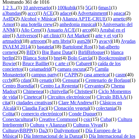
Mostrando
361
de
1016
1 2 3...
(1)
10 aniversario
(1)
100kubik
(15)
5G
(1)
6mas1
(1)
a3bandas
(9)
accc
(1)
ACE
(3)
adace
(4)
Advertainment
(1)
agaca
(2)
AgID
(2)
Alcohol y Música
(1)
Alianza APTE-CRUE
(1)
ametic
(8)
Amor
(1)
ana botella crew
(2)
anhedonia musical
(1)
Aniversario del
ANM
(1)
Año Cero
(1)
Anuario AC/E
(1)
arco
(61)
Arrabal en el
aire
(1)
Arriversos
(1)
art clinic
(1)
Art Market
(1)
arte y el yo
(1)
artmadrid
(18)
artroom
(3)
arts libris
(1)
asm28
(17)
avacyl
(18)
Ayudas
INAEM 2014
(1)
bagatela
(18)
Bartolomé Ros
(1)
bat-alberto
cornejo
(20)
BID
(1)
Big Bang Data
(1)
BirliBirloque
(1)
blanca
berlin
(21)
Blanca Soto
(1)
bne
(4)
Bolo García
(1)
Bookcrossing
(1)
Bowie
(1)
Bruce Baillie
(1)
c arte c
(3)
Cabaret
(1)
caída de los
conciertos
(1)
cajamadrid
(7)
camara oscura
(27)
Camila
Monasterio
(1)
campus party
(1)
CAPP
(2)
casa america
(1)
casm
(40)
cccb
(85)
cdan
(33)
cenatic
(10)
Censura
(1)
Centenario de Borlaug
(1)
Centro Buendía
(1)
Centro La Regenta
(1)
Cervantes
(2)
Chema
Madoz
(1)
Chimenea
(1)
chirivella
(5)
Christies
(1)
Ciclo Momentos
de vida
(1)
Cineteca
(1)
Circuitos electrónicos
(1)
Círculo BBAA
(1)
cita
(1)
ciudades creativas
(1)
Clare McAndrew
(1)
Clásicos en
Alcalá
(1)
Claudia Faci
(1)
Clonación vegetal
(1)
colectania
(3)
Colita
(1)
comercio electrónico
(1)
Conde Duque
(1)
Conectacultura
(1)
Creative Commons
(1)
csic
(15)
Cuba
(1)
Cultura
Inteligente
(1)
Cultura y Alianzas
(1)
Culturas Vivas
(1)
CulturayBBPP
(1)
Da2
(1)
Dailymotion
(1)
Día Europeo de la
Música
(1)
Día Internacional de la Danza
(1)
Día Internacional de los