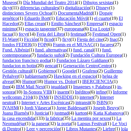
Museos
(3)
Día Mundial del Teatro 2014
(1)
Dibujos sexistas
(1)
dicyt
(11)
diferencias culturales
(1)
digitalización
(1)
Disney
(1)
distinciones Severo Ochoa
(1)
DocumentaMadrid
(1)
Dopaje
genético
(1)
Eduardo Bort
(1)
Educación Móvil
(1)
el cuarto
(19)
El
Hacedor
(2)
Ellas crean
(1)
Emilio Sánchez
(1)
Empresa
(1)
espacio
minimo
(31)
espacio tangente
(37)
europeana
(6)
Eva Lootz
(1)
facua
(1)
fecyt
(14)
Feria del Libro
(1)
festimad
(5)
Festimad Open
(1)
FI-Ware
(1)
Ficción
(3)
ficod
(17)
ficyt
(1)
Fiesta del cine
(2)
fnac
(2)
fondos FEDER
(1)
FOP
(6)
Framis en el MUSAC
(1)
fucares
(27)
Fund. Albéniz
(1)
fund. alternativas
(1)
fund. canal
(11)
fund.
contemporanea
(7)
fundacio suñol
(2)
Fundación Cultura Europea
(1)
fundacion francisco godia
(1)
Fundacion Lázaro Galdiano
(1)
fundacion m botin
(20)
gencat
(1)
Generación CentroCentro
(1)
Gestión cultural
(1)
Gobierno
(1)
Google
(1)
Grafeno
(2)
Guillermo
Peñalver
(1)
hablarenarte
(2)
Hawking en el espacio
(1)
helga de
alvear
(30)
Humor
(18)
Humor vs. Dolor
(1)
IBERCIENCIA
(1)
ibm
(4)
IBM Mail Next
(1)
igualdad
(1)
Imagenes y Palabras
(1)
in-
sonora
(10)
In-Sonora VIII
(1)
inaem
(1)
Inéditos
(6)
infine
(1)
Informe
wellcomm 2104
(1)
INM
(1)
INSIDDE
(1)
internet
(7)
Internet
neutral
(1)
Internet y Artes Escénicas
(2)
intransit
(3)
ISBN
(1)
IVAHM
(1)
Jordi Vilaseca
(1)
Jorge Baldessari
(1)
Joseph Beuys
(1)
Juana Biarnés
(1)
Justicia
(1)
justmad
(4)
karton
(4)
Katia Kabanova
(1)
la casa encendida
(133)
la fabrica
(35)
La mentira por sexos
(1)
La
Neomudéjar
(1)
la panera
(32)
la porta
(5)
Lapsus Festival
(1)
Le Voci
di Dentro
(1)
Leer y percepción
(1)
Libros Mutantes
(2)
Liebre
(1)
lola