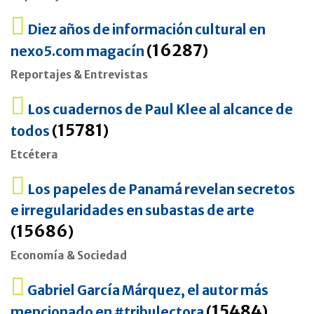
Diez años de información cultural en
16287
nexo5.com magacín
(
)
Reportajes & Entrevistas
Los cuadernos de Paul Klee al alcance de
15781
todos
(
)
Etcétera
Los papeles de Panamá revelan secretos
e irregularidades en subastas de arte
15686
(
)
Economía & Sociedad
Gabriel García Márquez, el autor más
15484
mencionado en #tribulectora
(
)