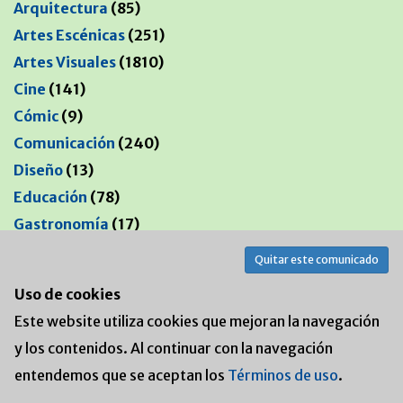
Arquitectura
(85)
Artes Escénicas
(251)
Artes Visuales
(1810)
Cine
(141)
Cómic
(9)
Comunicación
(240)
Diseño
(13)
Educación
(78)
Gastronomía
(17)
Innovación
(149)
Quitar este comunicado
Libros
(62)
Uso de cookies
Literatura
(105)
Este website utiliza cookies que mejoran la navegación
Moda
(13)
y los contenidos. Al continuar con la navegación
Música
(213)
entendemos que se aceptan los
Términos de uso
.
Negocios
(247)