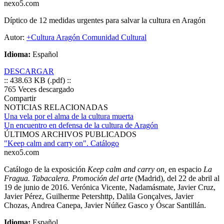
nexo5.com
Díptico de 12 medidas urgentes para salvar la cultura en Aragón
Autor:
+Cultura Aragón Comunidad Cultural
Idioma:
Español
DESCARGAR
:: 438.63 KB (.pdf) ::
765
Veces descargado
Compartir
NOTICIAS RELACIONADAS
Una vela por el alma de la cultura muerta
Un encuentro en defensa de la cultura de Aragón
ÚLTIMOS ARCHIVOS PUBLICADOS
"Keep calm and carry on". Catálogo
nexo5.com
Catálogo de la exposición
Keep calm and carry on,
en espacio
La
Fragua. Tabacalera. Promoción del arte
(Madrid), del 22 de abril al
19 de junio de 2016. Verónica Vicente, Nadamásmate, Javier Cruz,
Javier Pérez, Guilherme Petershttp, Dalila Gonçalves, Javier
Chozas, Andrea Canepa, Javier Núñez Gasco y Óscar Santillán.
Idioma:
Español