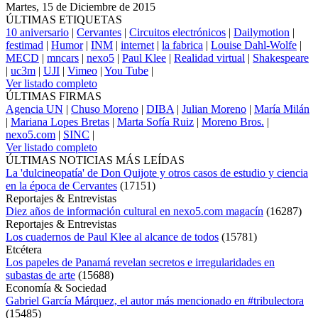
Martes, 15 de Diciembre de 2015
ÚLTIMAS ETIQUETAS
10 aniversario
|
Cervantes
|
Circuitos electrónicos
|
Dailymotion
|
festimad
|
Humor
|
INM
|
internet
|
la fabrica
|
Louise Dahl-Wolfe
|
MECD
|
mncars
|
nexo5
|
Paul Klee
|
Realidad virtual
|
Shakespeare
|
uc3m
|
UJI
|
Vimeo
|
You Tube
|
Ver listado completo
ÚLTIMAS FIRMAS
Agencia UN
|
Chuso Moreno
|
DIBA
|
Julian Moreno
|
María Milán
|
Mariana Lopes Bretas
|
Marta Sofía Ruiz
|
Moreno Bros.
|
nexo5.com
|
SINC
|
Ver listado completo
ÚLTIMAS NOTICIAS MÁS LEÍDAS
La 'dulcineopatía' de Don Quijote y otros casos de estudio y ciencia
en la época de Cervantes
(
17151
)
Reportajes & Entrevistas
Diez años de información cultural en nexo5.com magacín
(
16287
)
Reportajes & Entrevistas
Los cuadernos de Paul Klee al alcance de todos
(
15781
)
Etcétera
Los papeles de Panamá revelan secretos e irregularidades en
subastas de arte
(
15688
)
Economía & Sociedad
Gabriel García Márquez, el autor más mencionado en #tribulectora
(
15485
)