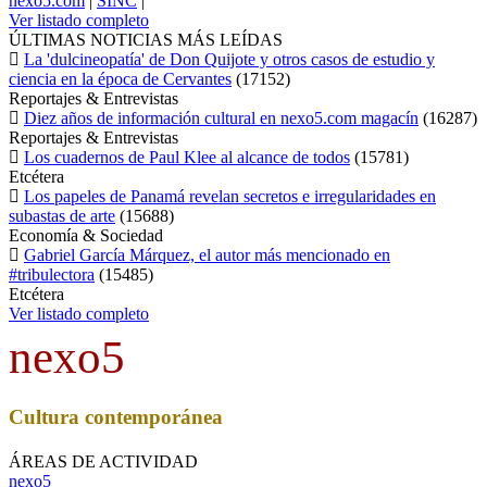
nexo5.com
|
SINC
|
Ver listado completo
ÚLTIMAS NOTICIAS MÁS LEÍDAS
La 'dulcineopatía' de Don Quijote y otros casos de estudio y
ciencia en la época de Cervantes
(
17152
)
Reportajes & Entrevistas
Diez años de información cultural en nexo5.com magacín
(
16287
)
Reportajes & Entrevistas
Los cuadernos de Paul Klee al alcance de todos
(
15781
)
Etcétera
Los papeles de Panamá revelan secretos e irregularidades en
subastas de arte
(
15688
)
Economía & Sociedad
Gabriel García Márquez, el autor más mencionado en
#tribulectora
(
15485
)
Etcétera
Ver listado completo
nexo5
Cultura contemporánea
ÁREAS DE ACTIVIDAD
nexo5