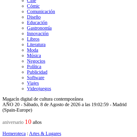
Cine
Cómic
Comunicación
Diseño
Educación
Gastronomía
Innovación
Libros
Literatura
Moda
Música
Negocios
Política
Publicidad
Software
Viajes
Videojuegos
Magacín digital de cultura contemporánea
AÑO 20 - Sábado, 8 de Agosto de 2026 a las 19:02:59 - Madrid
(Spain-Europe)
10
aniversario
años
Hemeroteca
:
Artes & Lugares