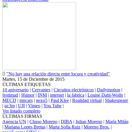
"No hay una relación directa entre locura y creatividad"
Martes, 15 de Diciembre de 2015
ÚLTIMAS ETIQUETAS
10 aniversario
|
Cervantes
|
Circuitos electrónicos
|
Dailymotion
|
festimad
|
Humor
|
INM
|
internet
|
la fabrica
|
Louise Dahl-Wolfe
|
MECD
|
mncars
|
nexo5
|
Paul Klee
|
Realidad virtual
|
Shakespeare
|
uc3m
|
UJI
|
Vimeo
|
You Tube
|
Ver listado completo
ÚLTIMAS FIRMAS
Agencia UN
|
Chuso Moreno
|
DIBA
|
Julian Moreno
|
María Milán
|
Mariana Lopes Bretas
|
Marta Sofía Ruiz
|
Moreno Bros.
|