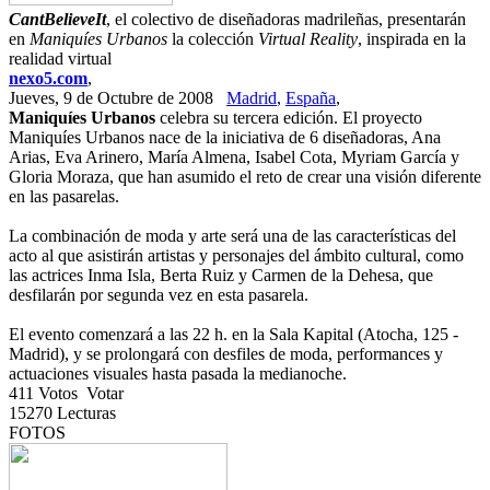
CantBelieveIt
, el colectivo de diseñadoras madrileñas, presentarán
en
Maniquíes Urbanos
la colección
Virtual Reality
, inspirada en la
realidad virtual
nexo5.com
,
Jueves, 9 de Octubre de 2008
Madrid
,
España
,
Maniquíes Urbanos
celebra su tercera edición. El proyecto
Maniquíes Urbanos nace de la iniciativa de 6 diseñadoras, Ana
Arias, Eva Arinero, María Almena, Isabel Cota, Myriam García y
Gloria Moraza, que han asumido el reto de crear una visión diferente
en las pasarelas.
La combinación de moda y arte será una de las características del
acto al que asistirán artistas y personajes del ámbito cultural, como
las actrices Inma Isla, Berta Ruiz y Carmen de la Dehesa, que
desfilarán por segunda vez en esta pasarela.
El evento comenzará a las 22 h. en la Sala Kapital (Atocha, 125 -
Madrid), y se prolongará con desfiles de moda, performances y
actuaciones visuales hasta pasada la medianoche.
411
Votos
Votar
15270
Lecturas
FOTOS