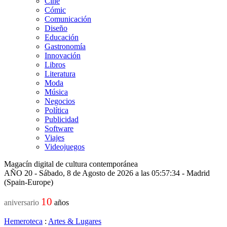
Cine
Cómic
Comunicación
Diseño
Educación
Gastronomía
Innovación
Libros
Literatura
Moda
Música
Negocios
Política
Publicidad
Software
Viajes
Videojuegos
Magacín digital de cultura contemporánea
AÑO 20 - Sábado, 8 de Agosto de 2026 a las 05:57:34 - Madrid
(Spain-Europe)
10
aniversario
años
Hemeroteca
:
Artes & Lugares