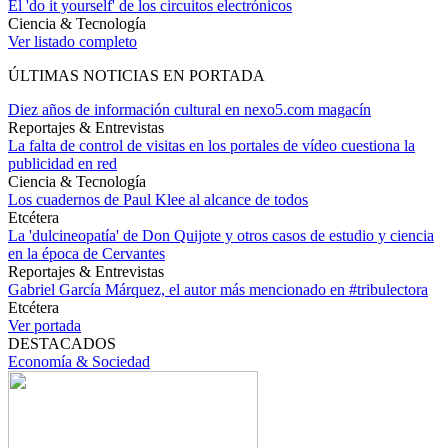
El 'do it yourself' de los circuitos electrónicos
Ciencia & Tecnología
Ver listado completo
ÚLTIMAS NOTICIAS EN PORTADA
Diez años de información cultural en nexo5.com magacín
Reportajes & Entrevistas
La falta de control de visitas en los portales de vídeo cuestiona la
publicidad en red
Ciencia & Tecnología
Los cuadernos de Paul Klee al alcance de todos
Etcétera
La 'dulcineopatía' de Don Quijote y otros casos de estudio y ciencia
en la época de Cervantes
Reportajes & Entrevistas
Gabriel García Márquez, el autor más mencionado en #tribulectora
Etcétera
Ver portada
DESTACADOS
Economía & Sociedad