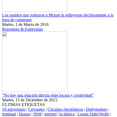
Los sonidos que rodearon a Mozart le influyeron decisivamente a la
hora de componer
Martes, 1 de Marzo de 2016
Reportajes & Entrevistas
"No hay una relación directa entre locura y creatividad"
Martes, 15 de Diciembre de 2015
ÚLTIMAS ETIQUETAS
10 aniversario
|
Cervantes
|
Circuitos electrónicos
|
Dailymotion
|
festimad
|
Humor
|
INM
|
internet
|
la fabrica
|
Louise Dahl-Wolfe
|