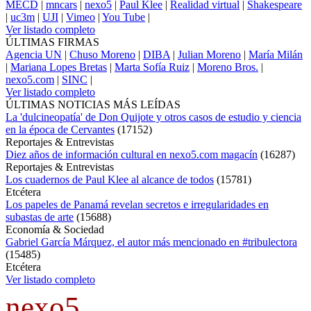
MECD
|
mncars
|
nexo5
|
Paul Klee
|
Realidad virtual
|
Shakespeare
|
uc3m
|
UJI
|
Vimeo
|
You Tube
|
Ver listado completo
ÚLTIMAS FIRMAS
Agencia UN
|
Chuso Moreno
|
DIBA
|
Julian Moreno
|
María Milán
|
Mariana Lopes Bretas
|
Marta Sofía Ruiz
|
Moreno Bros.
|
nexo5.com
|
SINC
|
Ver listado completo
ÚLTIMAS NOTICIAS MÁS LEÍDAS
La 'dulcineopatía' de Don Quijote y otros casos de estudio y ciencia
en la época de Cervantes
(
17152
)
Reportajes & Entrevistas
Diez años de información cultural en nexo5.com magacín
(
16287
)
Reportajes & Entrevistas
Los cuadernos de Paul Klee al alcance de todos
(
15781
)
Etcétera
Los papeles de Panamá revelan secretos e irregularidades en
subastas de arte
(
15688
)
Economía & Sociedad
Gabriel García Márquez, el autor más mencionado en #tribulectora
(
15485
)
Etcétera
Ver listado completo
nexo5