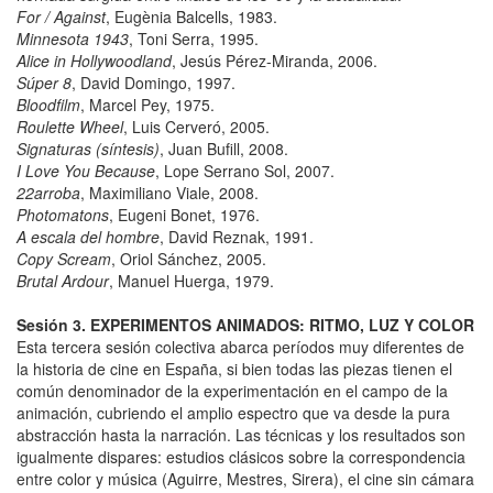
For / Against
, Eugènia Balcells, 1983.
Minnesota 1943
, Toni Serra, 1995.
Alice in Hollywoodland
, Jesús Pérez-Miranda, 2006.
Súper 8
, David Domingo, 1997.
Bloodfilm
, Marcel Pey, 1975.
Roulette Wheel
, Luis Cerveró, 2005.
Signaturas (síntesis)
, Juan Bufill, 2008.
I Love You Because
, Lope Serrano Sol, 2007.
22arroba
, Maximiliano Viale, 2008.
Photomatons
, Eugeni Bonet, 1976.
A escala del hombre
, David Reznak, 1991.
Copy Scream
, Oriol Sánchez, 2005.
Brutal Ardour
, Manuel Huerga, 1979.
Sesión 3. EXPERIMENTOS ANIMADOS: RITMO, LUZ Y COLOR
Esta tercera sesión colectiva abarca períodos muy diferentes de
la historia de cine en España, si bien todas las piezas tienen el
común denominador de la experimentación en el campo de la
animación, cubriendo el amplio espectro que va desde la pura
abstracción hasta la narración. Las técnicas y los resultados son
igualmente dispares: estudios clásicos sobre la correspondencia
entre color y música (Aguirre, Mestres, Sirera), el cine sin cámara