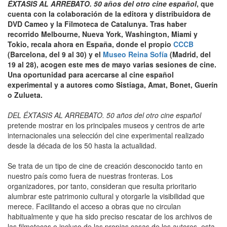
ÉXTASIS AL ARREBATO. 50 años del otro cine español
, que
cuenta con la colaboración de la editora y distribuidora de
DVD Cameo y la Filmoteca de Catalunya. Tras haber
recorrido Melbourne, Nueva York, Washington, Miami y
Tokio, recala ahora en España, donde el propio
CCCB
(Barcelona, del 9 al 30) y el
Museo Reina Sofía
(Madrid, del
19 al 28), acogen este mes de mayo varias sesiones de cine.
Una oportunidad para acercarse al cine español
experimental y a autores como Sistiaga, Amat, Bonet, Guerín
o Zulueta.
DEL ÉXTASIS AL ARREBATO. 50 años del otro cine español
pretende mostrar en los principales museos y centros de arte
internacionales una selección del cine experimental realizado
desde la década de los 50 hasta la actualidad.
Se trata de un tipo de cine de creación desconocido tanto en
nuestro país como fuera de nuestras fronteras. Los
organizadores, por tanto, consideran que resulta prioritario
alumbrar este patrimonio cultural y otorgarle la visibilidad que
merece. Facilitando el acceso a obras que no circulan
habitualmente y que ha sido preciso rescatar de los archivos de
las filmotecas o incluso de las propias casas de los autores, esta