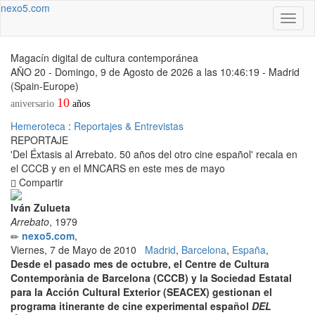
nexo5.com
Conm
menú
Magacín digital de cultura contemporánea
AÑO 20 - Domingo, 9 de Agosto de 2026 a las 10:46:19 - Madrid
(Spain-Europe)
10
aniversario
años
Hemeroteca
:
Reportajes & Entrevistas
REPORTAJE
'Del Éxtasis al Arrebato. 50 años del otro cine español' recala en
el CCCB y en el MNCARS en este mes de mayo
Compartir
Iván Zulueta
Arrebato
, 1979
nexo5.com
,
Viernes, 7 de Mayo de 2010
Madrid
,
Barcelona
,
España
,
Desde el pasado mes de octubre, el Centre de Cultura
Contemporània de Barcelona (CCCB) y la Sociedad Estatal
para la Acción Cultural Exterior (SEACEX) gestionan el
programa itinerante de cine experimental español
DEL