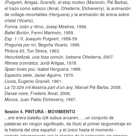
(Puigvert, Artigas, Granell), el stop motion (Marimón, Pié Barba),
el trazo como esbozo (Amat, Oñederra, Etcheverry), la animación
de collage-recortables (Herguera) y la animación de arena sobre
cristal (Vicario).
Forma, color y ritmo
, Josep Mestres, 1956.
Ballet Burlón
, Fermí Marimón, 1959.
Exp. 1 / II
, Joaquim Puigvert, 1958-59.
Pregunta por mí
, Begoña Vicario, 1996.
Pintura 63
, Ton Sirera, 1963.
Hezurbeltzak, una fosa común
, Izebene Oñederra, 2007.
Ritmes cromàtics
, Jordi Artigas, 1978.
Spain loves you
, Isabel Herguera, 1988.
Espectro siete
, Javier Aguirre, 1970.
Lluvia
, Eugenio Granell, 1961.
La 72.024 mil·lèssima part d'un any
, Marcel Pié Barba, 2008.
Danse noire
, Frederic Amat, 2006.
Monos
, Juan Pablo Etcheverry, 1997.
Sesión 4. PINTURA - MOVIMIENTO
...ere erera baleibu izik subua aruaren...
, un conjunto de
palabras sin ningún significado, da título al primer largometraje en
la historia del cine español - y el único hasta el momento -
pintado íntegramente con la técnica de la animación sin cámara.