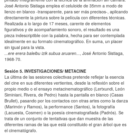
José Antonio Sistiaga emplea el celuloide de 35mm a modo de
lienzo en blanco -transparente, para ser más precisos-, aplicando
directamente la pintura sobre la película con diferentes técnicas.
Realizada a lo largo de 17 meses, carente de elementos
figurativos y de acompañamiento sonoro, el resultado es una
pieza indescriptible con la palabra, hecha para ser contemplada
idealmente en su formato cinematográfico. En suma, un placer
sin igual para la vista.
...ere erera baleibu izik subua aruaren...
, José Antonio Sistiaga,
1968-70.
Sesión 5. INVESTIGACIONES/ METACINE
La última de las sesiones colectivas pretende reflejar la esencia
del cine en sus diferentes vertientes, desde la reflexión sobre el
propio medio o el ensayo metacinematográfico (Lertxundi, León
Siminiani, Rivera, de Pedro) hasta la pantalla en blanco (Casas
Brullet), pasando por los contactos con otras artes como la danza
(Marimón y Ramos), la performance (Santos), la fotografía
(Lacuesta, Cosmen) o la poesía cinematografiada (Padrós). Se
trata de un conjunto de tentativas que dan muestra de las
diferentes ramas de las que está constituido el gran árbol que es
el cinematógrafo.