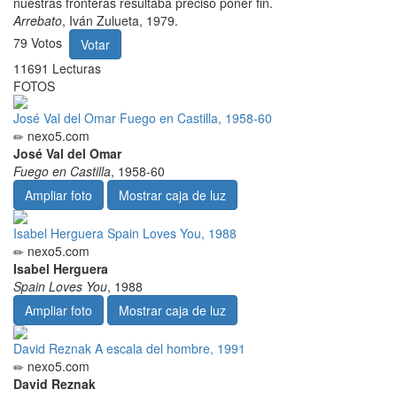
nuestras fronteras resultaba preciso poner fin.
Arrebato
, Iván Zulueta, 1979.
79
Votos
Votar
11691
Lecturas
FOTOS
José Val del Omar Fuego en Castilla, 1958-60
nexo5.com
José Val del Omar
Fuego en Castilla
, 1958-60
Ampliar foto
Mostrar caja de luz
Isabel Herguera Spain Loves You, 1988
nexo5.com
Isabel Herguera
Spain Loves You
, 1988
Ampliar foto
Mostrar caja de luz
David Reznak A escala del hombre, 1991
nexo5.com
David Reznak