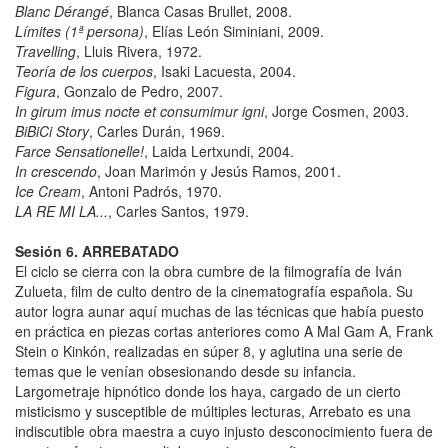
Blanc Dérangé
, Blanca Casas Brullet, 2008.
Límites (1ª persona)
, Elías León Siminiani, 2009.
Travelling
, Lluis Rivera, 1972.
Teoría de los cuerpos
, Isaki Lacuesta, 2004.
Figura
, Gonzalo de Pedro, 2007.
In girum imus nocte et consumimur igni
, Jorge Cosmen, 2003.
BiBiCi Story
, Carles Durán, 1969.
Farce Sensationelle!
, Laida Lertxundi, 2004.
In crescendo
, Joan Marimón y Jesús Ramos, 2001.
Ice Cream
, Antoni Padrós, 1970.
LA RE MI LA...
, Carles Santos, 1979.
Sesión 6. ARREBATADO
El ciclo se cierra con la obra cumbre de la filmografía de Iván
Zulueta, film de culto dentro de la cinematografía española. Su
autor logra aunar aquí muchas de las técnicas que había puesto
en práctica en piezas cortas anteriores como A Mal Gam A, Frank
Stein o Kinkón, realizadas en súper 8, y aglutina una serie de
temas que le venían obsesionando desde su infancia.
Largometraje hipnótico donde los haya, cargado de un cierto
misticismo y susceptible de múltiples lecturas, Arrebato es una
indiscutible obra maestra a cuyo injusto desconocimiento fuera de