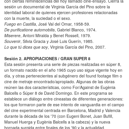
con ciertas reminiscencias del hoy llamado cine-ensayo. Cierra la
sesión un documental de Virginia García del Pino sobre la
identidad laboral de quienes ejercen profesiones relacionadas
con la muerte, la suciedad o el sexo.
Fuego en Castilla
, José Val del Omar, 1958-59.
De purificatione automobilis
, Gabriel Blanco, 1974.
Miserere
, Antoni Miralda y Benet Rossell, 1979.
Souvenir
, Silvia Gracia y José Luis Guerín, 1985.
Lo que tú dices que soy
, Virginia García del Pino, 2007.
Sesión 2. APROPIACIONES / GRAN SUPER 8
Esta sesión presenta una serie de piezas realizadas en súper 8,
un formato nacido en el año 1965 cuyo uso sigue vigente hoy en
día, y otras pertenecientes al subgénero del found footage film o
cine de metraje encontrado/apropiado. Algunas de las obras
reúnen las dos características, como For/Against de Eugènia
Balcells o Súper 8 de David Domingo. En este programa se
establece un diálogo entre cineastas de diferentes generaciones:
los que formaron parte de ese intento de vanguardia en el campo
del cine experimental centrada en Barcelona, Madrid y Valencia
durante la década de los '70 (con Eugeni Bonet, Juan Bufill,
Manuel Huerga y Eugènia Balcells a la cabeza) y la nueva
hornada surgida entre finales de los '90 y la actualidad.