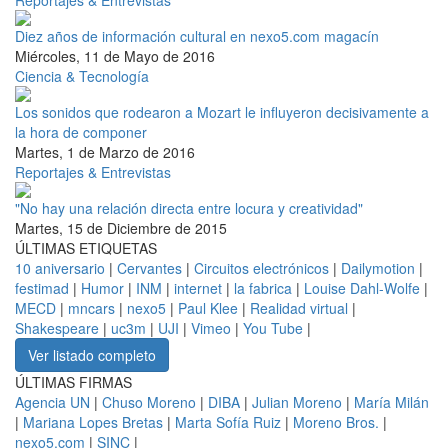
Diez años de información cultural en nexo5.com magacín
Miércoles, 11 de Mayo de 2016
Ciencia & Tecnología
Los sonidos que rodearon a Mozart le influyeron decisivamente a
la hora de componer
Martes, 1 de Marzo de 2016
Reportajes & Entrevistas
"No hay una relación directa entre locura y creatividad"
Martes, 15 de Diciembre de 2015
ÚLTIMAS ETIQUETAS
10 aniversario
|
Cervantes
|
Circuitos electrónicos
|
Dailymotion
|
festimad
|
Humor
|
INM
|
internet
|
la fabrica
|
Louise Dahl-Wolfe
|
MECD
|
mncars
|
nexo5
|
Paul Klee
|
Realidad virtual
|
Shakespeare
|
uc3m
|
UJI
|
Vimeo
|
You Tube
|
Ver listado completo
ÚLTIMAS FIRMAS
Agencia UN
|
Chuso Moreno
|
DIBA
|
Julian Moreno
|
María Milán
|
Mariana Lopes Bretas
|
Marta Sofía Ruiz
|
Moreno Bros.
|
nexo5.com
|
SINC
|