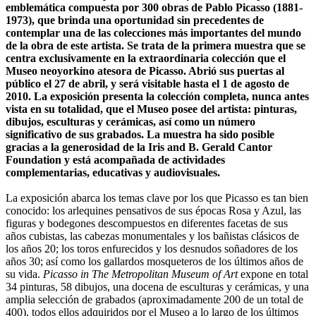
emblemática compuesta por 300 obras de Pablo Picasso (1881-
1973), que brinda una oportunidad sin precedentes de
contemplar una de las colecciones más importantes del mundo
de la obra de este artista. Se trata de la primera muestra que se
centra exclusivamente en la extraordinaria colección que el
Museo neoyorkino atesora de Picasso. Abrió sus puertas al
público el 27 de abril, y será visitable hasta el 1 de agosto de
2010. La exposición presenta la colección completa, nunca antes
vista en su totalidad, que el Museo posee del artista: pinturas,
dibujos, esculturas y cerámicas, así como un número
significativo de sus grabados.
La muestra ha sido posible
gracias a la generosidad de la Iris and B. Gerald Cantor
Foundation y está acompañada de actividades
complementarias, educativas y audiovisuales.
La exposición abarca los temas clave por los que Picasso es tan bien
conocido: los arlequines pensativos de sus épocas Rosa y Azul, las
figuras y bodegones descompuestos en diferentes facetas de sus
años cubistas, las cabezas monumentales y los bañistas clásicos de
los años 20; los toros enfurecidos y los desnudos soñadores de los
años 30; así como los gallardos mosqueteros de los últimos años de
su vida.
Picasso in The Metropolitan Museum of Art
expone en total
34 pinturas, 58 dibujos, una docena de esculturas y cerámicas, y una
amplia selección de grabados (aproximadamente 200 de un total de
400), todos ellos adquiridos por el Museo a lo largo de los últimos