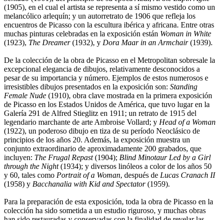
(1905), en el cual el artista se representa a sí mismo vestido como un
melancólico arlequín; y un autorretrato de 1906 que refleja los
encuentros de Picasso con la escultura ibérica y africana. Entre otras
muchas pinturas celebradas en la exposición están
Woman in White
(1923),
The Dreamer
(1932), y
Dora Maar in an Armchair
(1939).
De la colección de la obra de Picasso en el Metropolitan sobresale la
excepcional elegancia de dibujos, relativamente desconocidos a
pesar de su importancia y número. Ejemplos de estos numerosos e
irresistibles dibujos presentados en la exposición son:
Standing
Female Nude
(1910), obra clave mostrada en la primera exposición
de Picasso en los Estados Unidos de América, que tuvo lugar en la
Galería 291 de Alfred Stieglitz en 1911; un retrato de 1915 del
legendario marchante de arte Ambroise Vollard; y
Head of a Woman
(1922), un poderoso dibujo en tiza de su período Neoclásico de
principios de los años 20. Además, la exposición muestra un
conjunto extraordinario de aproximadamente 200 grabados, que
incluyen:
The Frugal Repast
(1904);
Blind Minotaur Led by a Girl
through the Night
(1934); y diversos linóleos a color de los años 50
y 60, tales como
Portrait of a Woman
, después de
Lucas Cranach II
(1958) y
Bacchanalia with Kid and Spectator
(1959).
Para la preparación de esta exposición, toda la obra de Picasso en la
colección ha sido sometida a un estudio riguroso, y muchas obras
han sido restauradas y conservadas con la finalidad de revelar las