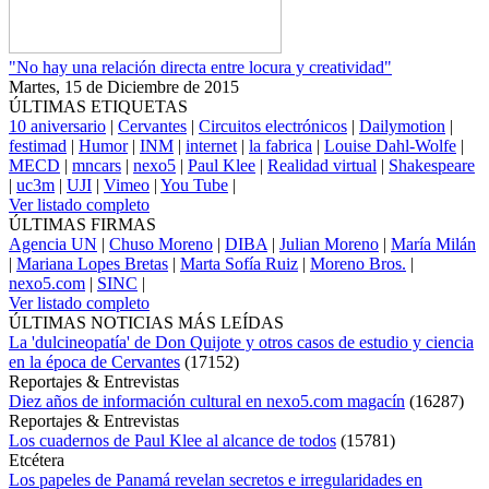
"No hay una relación directa entre locura y creatividad"
Martes, 15 de Diciembre de 2015
ÚLTIMAS ETIQUETAS
10 aniversario
|
Cervantes
|
Circuitos electrónicos
|
Dailymotion
|
festimad
|
Humor
|
INM
|
internet
|
la fabrica
|
Louise Dahl-Wolfe
|
MECD
|
mncars
|
nexo5
|
Paul Klee
|
Realidad virtual
|
Shakespeare
|
uc3m
|
UJI
|
Vimeo
|
You Tube
|
Ver listado completo
ÚLTIMAS FIRMAS
Agencia UN
|
Chuso Moreno
|
DIBA
|
Julian Moreno
|
María Milán
|
Mariana Lopes Bretas
|
Marta Sofía Ruiz
|
Moreno Bros.
|
nexo5.com
|
SINC
|
Ver listado completo
ÚLTIMAS NOTICIAS MÁS LEÍDAS
La 'dulcineopatía' de Don Quijote y otros casos de estudio y ciencia
en la época de Cervantes
(
17152
)
Reportajes & Entrevistas
Diez años de información cultural en nexo5.com magacín
(
16287
)
Reportajes & Entrevistas
Los cuadernos de Paul Klee al alcance de todos
(
15781
)
Etcétera
Los papeles de Panamá revelan secretos e irregularidades en