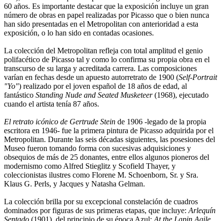
60 años. Es importante destacar que la exposición incluye un gran
número de obras en papel realizadas por Picasso que o bien nunca
han sido presentadas en el Metropolitan con anterioridad a esta
exposición, o lo han sido en contadas ocasiones.
La colección del Metropolitan refleja con total amplitud el genio
polifacético de Picasso tal y como lo confirma su propia obra en el
transcurso de su larga y acreditada carrera. Las composiciones
varían en fechas desde un apuesto autorretrato de 1900 (
Self-Portrait
"Yo"
) realizado por el joven español de 18 años de edad, al
fantástico
Standing Nude and Seated Musketeer
(1968), ejecutado
cuando el artista tenía 87 años.
El retrato icónico de Gertrude Stein
de 1906 -legado de la propia
escritora en 1946- fue la primera pintura de Picasso adquirida por el
Metropolitan. Durante las seis décadas siguientes, las posesiones del
Museo fueron tomando forma con sucesivas adquisiciones y
obsequios de más de 25 donantes, entre ellos algunos pioneros del
modernismo como Alfred Stieglitz y Scofield Thayer, y
coleccionistas ilustres como Florene M. Schoenborn, Sr. y Sra.
Klaus G. Perls, y Jacques y Natasha Gelman.
La colección brilla por su excepcional constelación de cuadros
dominados por figuras de sus primeras etapas, que incluye:
Arlequín
Sentado
(1901), del principio de su época Azul;
At the Lapin Agile