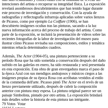
intenciones del artista o recuperar su integridad física. La exposición
revelará asombrosos descubrimientos que han tenido lugar durante
este proceso de investigación y conservación. Con la ayuda de
radiografías y reflectografía infrarroja aplicadas sobre varios lienzos
de Picasso, como por ejemplo
La Coiffure
(1906), se han
descubierto imágenes ocultas tras las pinturas, sacando a la luz
nueva información acerca del proceso de trabajo del artista. Como
parte de la exposición, se incluirá la presentación de videos sobre las
recientes fotografías de la labor de investigación del museo para
ilustrar cómo Picasso revisaba sus composiciones, estilos y temática
mientras rehacía determinados cuadros.
Además,
The Actor
(1904-05), una pintura perteneciente a su
período Rosa que ha sido sometida a conservación después del daño
sufrido en las galerías en enero, ha sido restaurada y será presentada
en esta exposición. Esta obra de gran envergadura marca el paso de
la época Azul con sus mendigos andrajosos y músicos ciegos a las
imágenes propias de su época Rosa con acróbatas vestidos al estilo
de la commedia dell'arte. Picasso pintó
The Actor
en el revés de un
lienzo previamente utilizado, después de cubrir la composición
anterior con pintura muy espesa. La pintura original parece ser un
paisaje Simbolista, pintado por otro artista. La exposición brindará
más detalles sobre la historia de esta pintura tan intrigante.
79
Votos
Votar