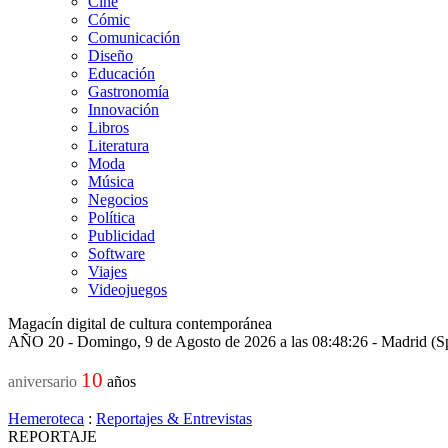
Cine
Cómic
Comunicación
Diseño
Educación
Gastronomía
Innovación
Libros
Literatura
Moda
Música
Negocios
Política
Publicidad
Software
Viajes
Videojuegos
Magacín digital de cultura contemporánea
AÑO 20 - Domingo, 9 de Agosto de 2026 a las 08:48:26 - Madrid (S
10
aniversario
años
Hemeroteca
:
Reportajes & Entrevistas
REPORTAJE