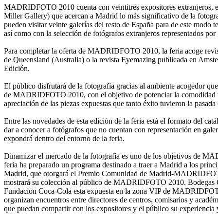
MADRIDFOTO 2010 cuenta con veintitrés expositores extranjeros, entr
Miller Gallery) que acercan a Madrid lo más significativo de la fot
pueden visitar veinte galerías del resto de España para de este modo te
así como con la selección de fotógrafos extranjeros representados por 
Para completar la oferta de MADRIDFOTO 2010, la feria acoge revis
de Queensland (Australia) o la revista Eyemazing publicada en Amste
Edición.
El público disfrutará de la fotografía gracias al ambiente acogedor qu
de MADRIDFOTO 2010, con el objetivo de potenciar la comodidad visual
apreciación de las piezas expuestas que tanto éxito tuvieron la pasada 
Entre las novedades de esta edición de la feria está el formato del
dar a conocer a fotógrafos que no cuentan con representación en galer
expondrá dentro del entorno de la feria.
Dinamizar el mercado de la fotografía es uno de los objetivos de MAD
feria ha preparado un programa destinado a traer a Madrid a los pri
Madrid, que otorgará el Premio Comunidad de Madrid-MADRIDFOTO a 
mostrará su colección al público de MADRIDFOTO 2010. Bodegas Chivit
Fundación Coca-Cola esta expuesta en la zona VIP de MADRIDFOTO 20
organizan encuentros entre directores de centros, comisarios y académi
que puedan compartir con los expositores y el público su experiencia 