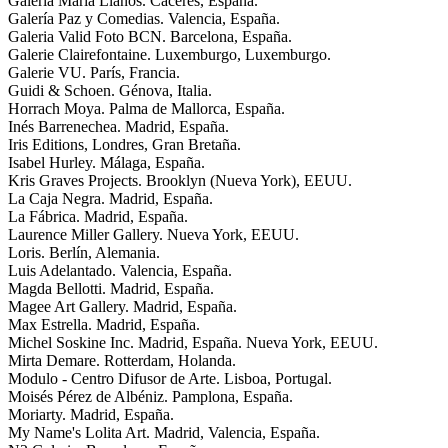
Galería María Llanos. Cáceres, España.
Galería Paz y Comedias. Valencia, España.
Galeria Valid Foto BCN. Barcelona, España.
Galerie Clairefontaine. Luxemburgo, Luxemburgo.
Galerie VU. París, Francia.
Guidi & Schoen. Génova, Italia.
Horrach Moya. Palma de Mallorca, España.
Inés Barrenechea. Madrid, España.
Iris Editions, Londres, Gran Bretaña.
Isabel Hurley. Málaga, España.
Kris Graves Projects. Brooklyn (Nueva York), EEUU.
La Caja Negra. Madrid, España.
La Fábrica. Madrid, España.
Laurence Miller Gallery. Nueva York, EEUU.
Loris. Berlín, Alemania.
Luis Adelantado. Valencia, España.
Magda Bellotti. Madrid, España.
Magee Art Gallery. Madrid, España.
Max Estrella. Madrid, España.
Michel Soskine Inc. Madrid, España. Nueva York, EEUU.
Mirta Demare. Rotterdam, Holanda.
Modulo - Centro Difusor de Arte. Lisboa, Portugal.
Moisés Pérez de Albéniz. Pamplona, España.
Moriarty. Madrid, España.
My Name's Lolita Art. Madrid, Valencia, España.