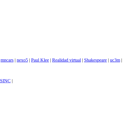
|
mncars
|
nexo5
|
Paul Klee
|
Realidad virtual
|
Shakespeare
|
uc3m
|
SINC
|