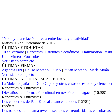
"No hay una relación directa entre locura y creatividad"
Martes, 15 de Diciembre de 2015
ÚLTIMAS ETIQUETAS
10 aniversario
|
Cervantes
|
Circuitos electrónicos
|
Dailymotion
|
fest
UJI
|
Vimeo
|
You Tube
|
Ver listado completo
ÚLTIMAS FIRMAS
Agencia UN
|
Chuso Moreno
|
DIBA
|
Julian Moreno
|
María Milán
|
Ver listado completo
ÚLTIMAS NOTICIAS MÁS LEÍDAS
La 'dulcineopatía' de Don Quijote y otros casos de estudio y ciencia 
Reportajes & Entrevistas
Diez años de información cultural en nexo5.com magacín
(
16288
)
Reportajes & Entrevistas
Los cuadernos de Paul Klee al alcance de todos
(
15781
)
Etcétera
Los papeles de Panamá revelan secretos e irregularidades en subastas 