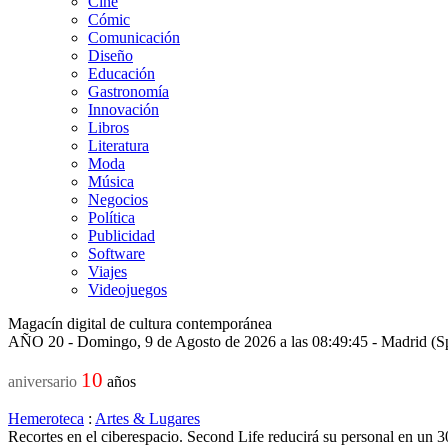
Cine
Cómic
Comunicación
Diseño
Educación
Gastronomía
Innovación
Libros
Literatura
Moda
Música
Negocios
Política
Publicidad
Software
Viajes
Videojuegos
Magacín digital de cultura contemporánea
AÑO 20 - Domingo, 9 de Agosto de 2026 a las 08:49:45 - Madrid (S
10
aniversario
años
Hemeroteca
:
Artes & Lugares
Recortes en el ciberespacio. Second Life reducirá su personal en un 3