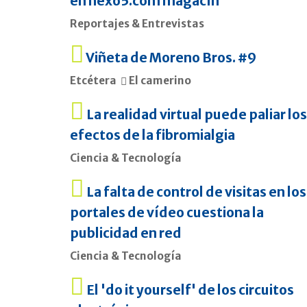
en nexo5.com magacín
Reportajes & Entrevistas
Viñeta de Moreno Bros. #9
Etcétera
El camerino
La realidad virtual puede paliar los
efectos de la fibromialgia
Ciencia & Tecnología
La falta de control de visitas en los
portales de vídeo cuestiona la
publicidad en red
Ciencia & Tecnología
El 'do it yourself' de los circuitos