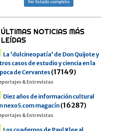
Ver listado completo
ÚLTIMAS NOTICIAS MÁS
LEÍDAS
La 'dulcineopatía' de Don Quijote y
tros casos de estudio y ciencia en la
17149
poca de Cervantes
(
)
eportajes & Entrevistas
Diez años de información cultural
16287
n nexo5.com magacín
(
)
eportajes & Entrevistas
Los cuadernos de Paul Klee al