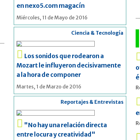
en nexo5.com magacín
Miércoles, 11 de Mayo de 2016
Ciencia & Tecnología
Los sonidos que rodearon a
Mozart le influyeron decisivamente
o
a la hora de componer
é
Martes, 1 de Marzo de 2016
R
Reportajes & Entrevistas
e
R
"No hay una relación directa
entre locura y creatividad"