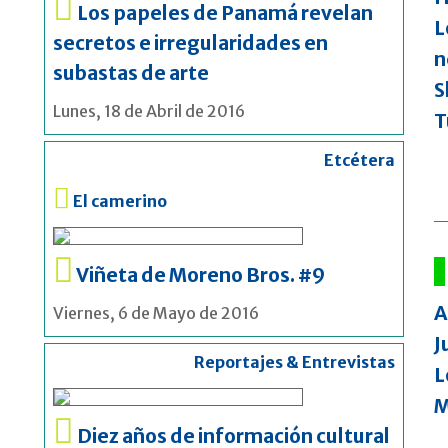
Los papeles de Panamá revelan
L
secretos e irregularidades en
n
subastas de arte
S
Lunes, 18 de Abril de 2016
T
Etcétera
El camerino
Viñeta de Moreno Bros. #9
A
Viernes, 6 de Mayo de 2016
J
Reportajes & Entrevistas
L
M
Diez años de información cultural