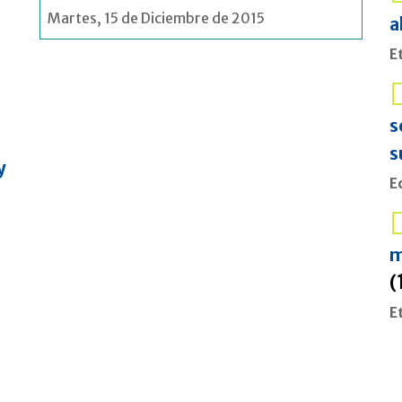
Martes, 15 de Diciembre de 2015
a
E
s
s
y
E
m
(
E