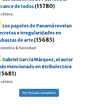
15780
lcance de todos
(
)
tcétera
Los papeles de Panamá revelan
ecretos e irregularidades en
15685
ubastas de arte
(
)
conomía & Sociedad
Gabriel García Márquez, el autor
ás mencionado en #tribulectora
15481
)
tcétera
Ver listado completo