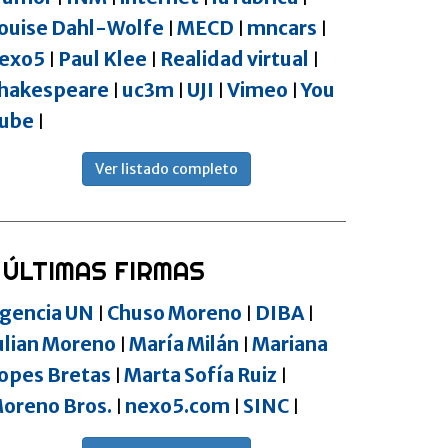
ouise Dahl-Wolfe
MECD
mncars
|
|
|
exo5
Paul Klee
Realidad virtual
|
|
|
hakespeare
uc3m
UJI
Vimeo
You
|
|
|
|
ube
|
Ver listado completo
ÚLTIMAS FIRMAS
gencia UN
Chuso Moreno
DIBA
|
|
|
ulian Moreno
María Milán
Mariana
|
|
opes Bretas
Marta Sofía Ruiz
|
|
oreno Bros.
nexo5.com
SINC
|
|
|