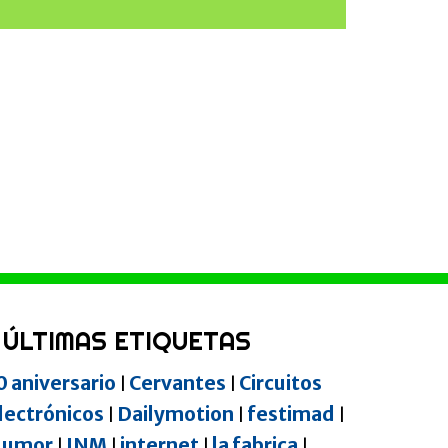
ÚLTIMAS ETIQUETAS
0 aniversario
Cervantes
Circuitos
|
|
lectrónicos
Dailymotion
festimad
|
|
|
umor
INM
internet
la fabrica
|
|
|
|