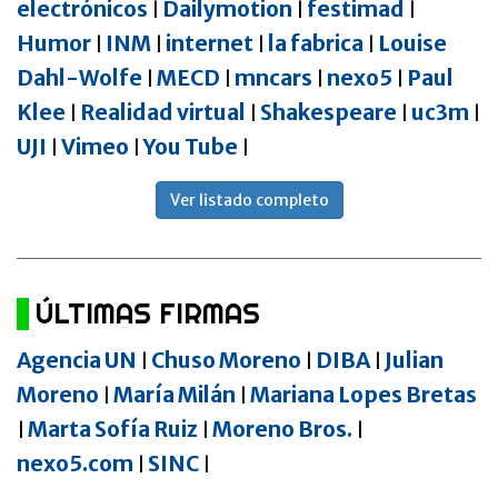
electrónicos
Dailymotion
festimad
|
|
|
Humor
INM
internet
la fabrica
Louise
|
|
|
|
Dahl-Wolfe
MECD
mncars
nexo5
Paul
|
|
|
|
Klee
Realidad virtual
Shakespeare
uc3m
|
|
|
|
UJI
Vimeo
You Tube
|
|
|
Ver listado completo
ÚLTIMAS FIRMAS
Agencia UN
Chuso Moreno
DIBA
Julian
|
|
|
Moreno
María Milán
Mariana Lopes Bretas
|
|
Marta Sofía Ruiz
Moreno Bros.
|
|
|
nexo5.com
SINC
|
|