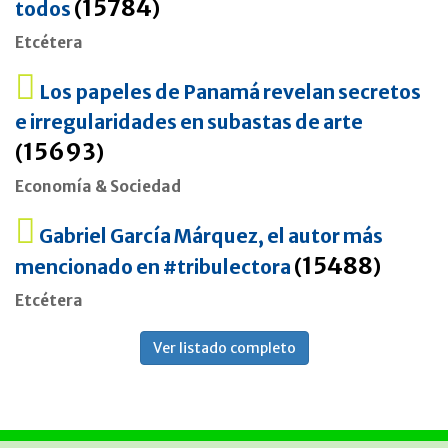
15784
todos
(
)
Etcétera
Los papeles de Panamá revelan secretos
e irregularidades en subastas de arte
15693
(
)
Economía & Sociedad
Gabriel García Márquez, el autor más
15488
mencionado en #tribulectora
(
)
Etcétera
Ver listado completo