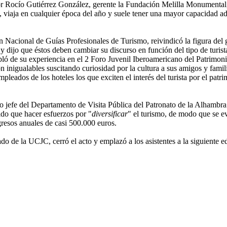
ocío Gutiérrez González, gerente la Fundación Melilla Monumental, se 
, viaja en cualquier época del año y suele tener una mayor capacidad adq
Nacional de Guías Profesionales de Turismo, reivindicó la figura del g
s y dijo que éstos deben cambiar su discurso en función del tipo de turi
bló de su experiencia en el 2 Foro Juvenil Iberoamericano del Patrimoni
on inigualables suscitando curiosidad por la cultura a sus amigos y fami
mpleados de los hoteles los que exciten el interés del turista por el patr
jefe del Departamento de Visita Pública del Patronato de la Alhambra y
nido que hacer esfuerzos por "
diversificar
" el turismo, de modo que se e
resos anuales de casi 500.000 euros.
de la UCJC, cerró el acto y emplazó a los asistentes a la siguiente edi