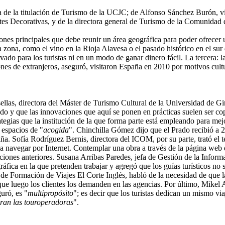
a de la titulación de Turismo de la UCJC; de Alfonso Sánchez Burón, v
es Decorativas, y de la directora general de Turismo de la Comunidad
s principales que debe reunir un área geográfica para poder ofrecer una
la zona, como el vino en la Rioja Alavesa o el pasado histórico en el s
rvado para los turistas ni en un modo de ganar dinero fácil. La tercera:
lones de extranjeros, aseguró, visitaron España en 2010 por motivos cultu
las, directora del Máster de Turismo Cultural de la Universidad de Gi
do y que las innovaciones que aquí se ponen en prácticas suelen ser c
tegias que la institución de la que forma parte está empleando para mejor
e espacios de "
acogida
". Chinchilla Gómez dijo que el Prado recibió a 2
. Sofía Rodríguez Bernis, directora del ICOM, por su parte, trató el te
 navegar por Internet. Contemplar una obra a través de la página web de
aciones anteriores. Susana Arribas Paredes, jefa de Gestión de la Infor
áfica en la que pretenden trabajar y agregó que los guías turísticos no
e Formación de Viajes El Corte Inglés, habló de la necesidad de que la
que luego los clientes los demanden en las agencias. Por último, Mike
uró, es "
multipropósito
"; es decir que los turistas dedican un mismo via
oran las touroperadoras
".