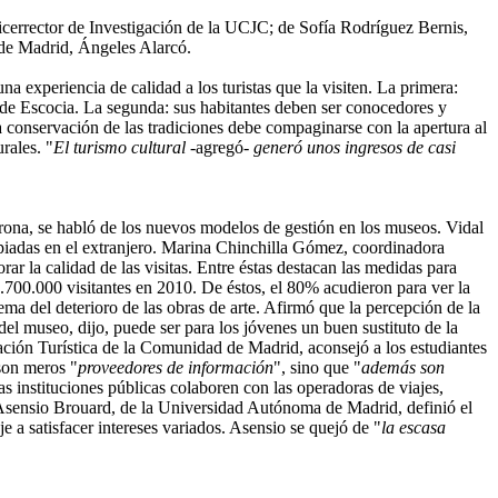
icerrector de Investigación de la UCJC; de Sofía Rodríguez Bernis,
 de Madrid, Ángeles Alarcó.
 experiencia de calidad a los turistas que la visiten. La primera:
ur de Escocia. La segunda: sus habitantes deben ser conocedores y
 la conservación de las tradiciones debe compaginarse con la apertura al
rales. "
El turismo cultural
-agregó-
generó unos ingresos de casi
rona, se habló de los nuevos modelos de gestión en los museos. Vidal
opiadas en el extranjero. Marina Chinchilla Gómez, coordinadora
ar la calidad de las visitas. Entre éstas destacan las medidas para
.700.000 visitantes en 2010. De éstos, el 80% acudieron para ver la
ma del deterioro de las obras de arte. Afirmó que la percepción de la
l museo, dijo, puede ser para los jóvenes un buen sustituto de la
mación Turística de la Comunidad de Madrid, aconsejó a los estudiantes
 son meros "
proveedores de información
", sino que "
además son
s instituciones públicas colaboren con las operadoras de viajes,
l Asensio Brouard, de la Universidad Autónoma de Madrid, definió el
je a satisfacer intereses variados. Asensio se quejó de "
la escasa