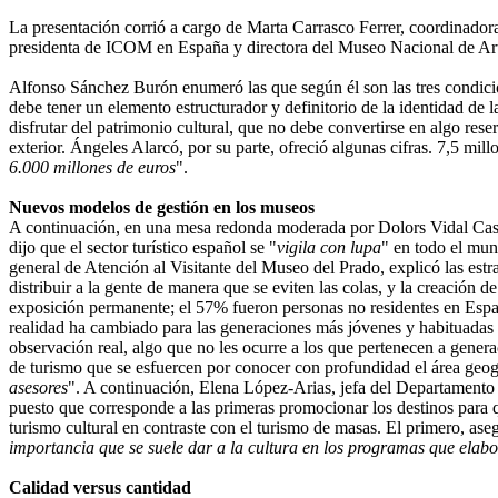
La presentación corrió a cargo de Marta Carrasco Ferrer, coordinador
presidenta de ICOM en España y directora del Museo Nacional de Art
Alfonso Sánchez Burón enumeró las que según él son las tres condicione
debe tener un elemento estructurador y definitorio de la identidad de 
disfrutar del patrimonio cultural, que no debe convertirse en algo rese
exterior. Ángeles Alarcó, por su parte, ofreció algunas cifras. 7,5 mil
6.000 millones de euros
".
Nuevos modelos de gestión en los museos
A continuación, en una mesa redonda moderada por Dolors Vidal Casel
dijo que el sector turístico español se "
vigila con lupa
" en todo el mun
general de Atención al Visitante del Museo del Prado, explicó las estra
distribuir a la gente de manera que se eviten las colas, y la creación d
exposición permanente; el 57% fueron personas no residentes en España
realidad ha cambiado para las generaciones más jóvenes y habituadas a
observación real, algo que no les ocurre a los que pertenecen a gener
de turismo que se esfuercen por conocer con profundidad el área geogr
asesores
". A continuación, Elena López-Arias, jefa del Departamento d
puesto que corresponde a las primeras promocionar los destinos para 
turismo cultural en contraste con el turismo de masas. El primero, aseg
importancia que se suele dar a la cultura en los programas que elab
Calidad versus cantidad