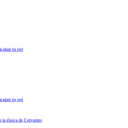
licidad en red
licidad en red
en la época de Cervantes