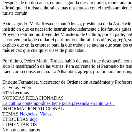
Después de un descanso, en una segunda mesa redonda, moderada por R
afirmó que el turista cultural es más respetuoso con el medio ambiente
turista común.
Acto seguido, María Rosa de Juan Alonso, presidenta de la Asociación 
insistió en que es necesario instruir adecuadamente a los futuros guía
Proyecto Patrimonio Joven del Ministerio de Cultura, por su parte, ha
la conveniencia de cuidar el patrimonio cultural. Los niños, agregó, s
explicó que en la empresa para la que trabaja se intenta que sean los e
más eficaz que cualquier clase de publicidad.
Por último, Pedro Martín Torices habló del papel que desempeña como 
sido la masificación de las visitas. Para solventarlo el Patronato ha te
traen como consecuencia. La Alhambra, agregó, proporciona unos ing
Enrique Fernández, vicerrector de Ordenación Académica y Profesorado 
31
Votos
Votar
6925
Lecturas
NOTICIAS RELACIONADAS
La cultura contemporánea tiene poca presencia en Fitur 2011
INFORMACIÓN ADICIONAL
TEMAS
Negocios
,
Viajes
,
ETIQUETAS
ucjc
,
COMENTARIOS
No hay comentarios