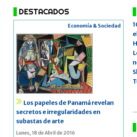
DESTACADOS
1
Economía & Sociedad
e
H
L
n
S
T
Los papeles de Panamá revelan
secretos e irregularidades en
subastas de arte
Lunes, 18 de Abril de 2016