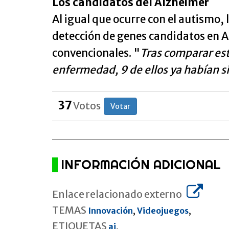
Los candidatos del Alzheimer
Al igual que ocurre con el autismo,
detección de genes candidatos en A
convencionales. "
Tras comparar est
enfermedad, 9 de ellos ya habían 
37
Votos
Votar
INFORMACIÓN ADICIONAL
Enlace relacionado externo
TEMAS
Innovación
,
Videojuegos
,
ETIQUETAS
ai
,