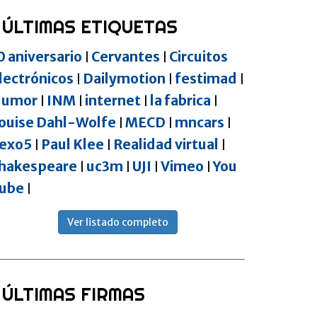
ÚLTIMAS ETIQUETAS
0 aniversario
Cervantes
Circuitos
|
|
lectrónicos
Dailymotion
festimad
|
|
|
umor
INM
internet
la fabrica
|
|
|
|
ouise Dahl-Wolfe
MECD
mncars
|
|
|
exo5
Paul Klee
Realidad virtual
|
|
|
hakespeare
uc3m
UJI
Vimeo
You
|
|
|
|
ube
|
Ver listado completo
ÚLTIMAS FIRMAS