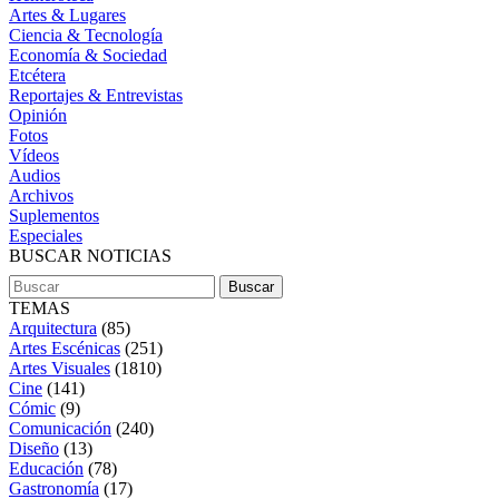
Artes & Lugares
Ciencia & Tecnología
Economía & Sociedad
Etcétera
Reportajes & Entrevistas
Opinión
Fotos
Vídeos
Audios
Archivos
Suplementos
Especiales
BUSCAR NOTICIAS
TEMAS
Arquitectura
(85)
Artes Escénicas
(251)
Artes Visuales
(1810)
Cine
(141)
Cómic
(9)
Comunicación
(240)
Diseño
(13)
Educación
(78)
Gastronomía
(17)