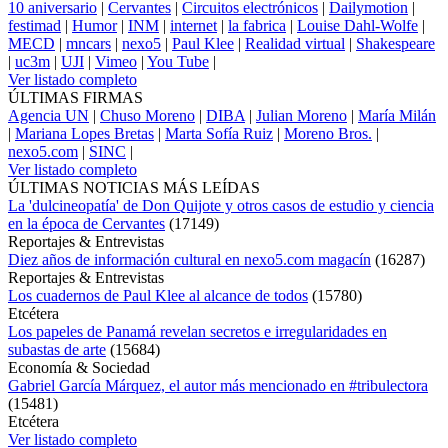
10 aniversario
|
Cervantes
|
Circuitos electrónicos
|
Dailymotion
|
festimad
|
Humor
|
INM
|
internet
|
la fabrica
|
Louise Dahl-Wolfe
|
MECD
|
mncars
|
nexo5
|
Paul Klee
|
Realidad virtual
|
Shakespeare
|
uc3m
|
UJI
|
Vimeo
|
You Tube
|
Ver listado completo
ÚLTIMAS FIRMAS
Agencia UN
|
Chuso Moreno
|
DIBA
|
Julian Moreno
|
María Milán
|
Mariana Lopes Bretas
|
Marta Sofía Ruiz
|
Moreno Bros.
|
nexo5.com
|
SINC
|
Ver listado completo
ÚLTIMAS NOTICIAS MÁS LEÍDAS
La 'dulcineopatía' de Don Quijote y otros casos de estudio y ciencia
en la época de Cervantes
(
17149
)
Reportajes & Entrevistas
Diez años de información cultural en nexo5.com magacín
(
16287
)
Reportajes & Entrevistas
Los cuadernos de Paul Klee al alcance de todos
(
15780
)
Etcétera
Los papeles de Panamá revelan secretos e irregularidades en
subastas de arte
(
15684
)
Economía & Sociedad
Gabriel García Márquez, el autor más mencionado en #tribulectora
(
15481
)
Etcétera
Ver listado completo