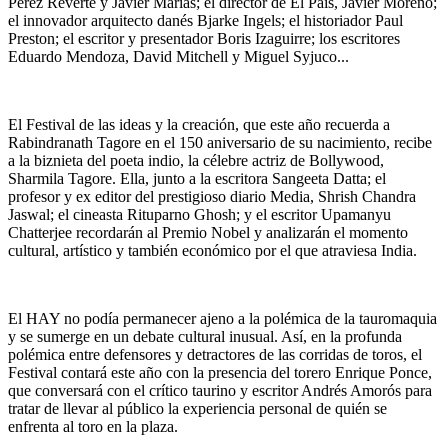
Pérez Reverte y Javier Marías; el director de El País, Javier Moreno;
el innovador arquitecto danés Bjarke Ingels; el historiador Paul
Preston; el escritor y presentador Boris Izaguirre; los escritores
Eduardo Mendoza, David Mitchell y Miguel Syjuco...
El Festival de las ideas y la creación, que este año recuerda a
Rabindranath Tagore en el 150 aniversario de su nacimiento, recibe
a la biznieta del poeta indio, la célebre actriz de Bollywood,
Sharmila Tagore. Ella, junto a la escritora Sangeeta Datta; el
profesor y ex editor del prestigioso diario Media, Shrish Chandra
Jaswal; el cineasta Rituparno Ghosh; y el escritor Upamanyu
Chatterjee recordarán al Premio Nobel y analizarán el momento
cultural, artístico y también económico por el que atraviesa India.
El HAY no podía permanecer ajeno a la polémica de la tauromaquia
y se sumerge en un debate cultural inusual. Así, en la profunda
polémica entre defensores y detractores de las corridas de toros, el
Festival contará este año con la presencia del torero Enrique Ponce,
que conversará con el crítico taurino y escritor Andrés Amorós para
tratar de llevar al público la experiencia personal de quién se
enfrenta al toro en la plaza.