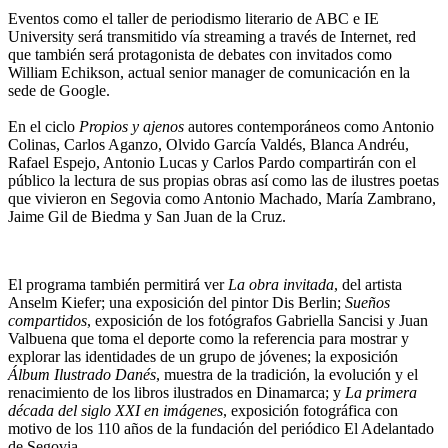
Eventos como el taller de periodismo literario de ABC e IE
University será transmitido vía streaming a través de Internet, red
que también será protagonista de debates con invitados como
William Echikson, actual senior manager de comunicación en la
sede de Google.
En el ciclo
Propios y ajenos
autores contemporáneos como Antonio
Colinas, Carlos Aganzo, Olvido García Valdés, Blanca Andréu,
Rafael Espejo, Antonio Lucas y Carlos Pardo compartirán con el
público la lectura de sus propias obras así como las de ilustres poetas
que vivieron en Segovia como Antonio Machado, María Zambrano,
Jaime Gil de Biedma y San Juan de la Cruz.
El programa también permitirá ver
La obra invitada
, del artista
Anselm Kiefer; una exposición del pintor Dis Berlin;
Sueños
compartidos
, exposición de los fotógrafos Gabriella Sancisi y Juan
Valbuena que toma el deporte como la referencia para mostrar y
explorar las identidades de un grupo de jóvenes; la exposición
Álbum Ilustrado Danés
, muestra de la tradición, la evolución y el
renacimiento de los libros ilustrados en Dinamarca; y
La primera
década del siglo XXI en imágenes
, exposición fotográfica con
motivo de los 110 años de la fundación del periódico El Adelantado
de Segovia.