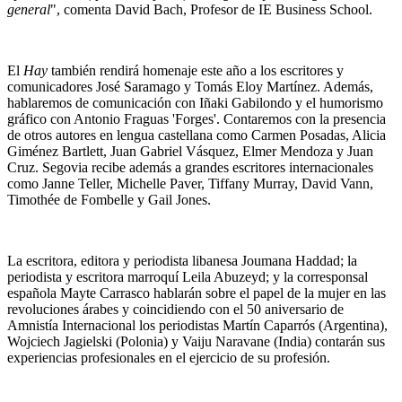
general
", comenta David Bach, Profesor de IE Business School.
El
Hay
también rendirá homenaje este año a los escritores y
comunicadores José Saramago y Tomás Eloy Martínez. Además,
hablaremos de comunicación con Iñaki Gabilondo y el humorismo
gráfico con Antonio Fraguas 'Forges'. Contaremos con la presencia
de otros autores en lengua castellana como Carmen Posadas, Alicia
Giménez Bartlett, Juan Gabriel Vásquez, Elmer Mendoza y Juan
Cruz. Segovia recibe además a grandes escritores internacionales
como Janne Teller, Michelle Paver, Tiffany Murray, David Vann,
Timothée de Fombelle y Gail Jones.
La escritora, editora y periodista libanesa Joumana Haddad; la
periodista y escritora marroquí Leila Abuzeyd; y la corresponsal
española Mayte Carrasco hablarán sobre el papel de la mujer en las
revoluciones árabes y coincidiendo con el 50 aniversario de
Amnistía Internacional los periodistas Martín Caparrós (Argentina),
Wojciech Jagielski (Polonia) y Vaiju Naravane (India) contarán sus
experiencias profesionales en el ejercicio de su profesión.