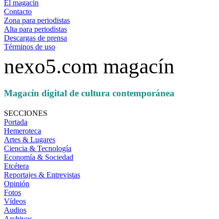
El magacín
Contacto
Zona para periodistas
Alta para periodistas
Descargas de prensa
Términos de uso
nexo5.com magacín
Magacín digital de cultura contemporánea
SECCIONES
Portada
Hemeroteca
Artes & Lugares
Ciencia & Tecnología
Economía & Sociedad
Etcétera
Reportajes & Entrevistas
Opinión
Fotos
Vídeos
Audios
Archivos