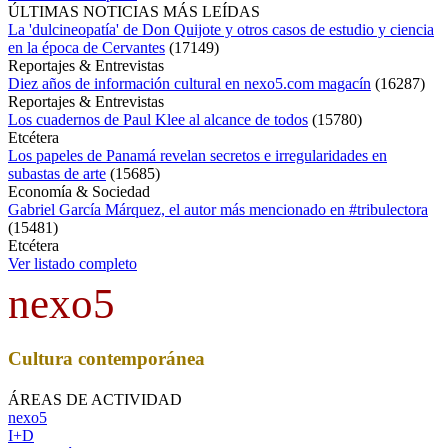
ÚLTIMAS NOTICIAS MÁS LEÍDAS
La 'dulcineopatía' de Don Quijote y otros casos de estudio y ciencia
en la época de Cervantes
(
17149
)
Reportajes & Entrevistas
Diez años de información cultural en nexo5.com magacín
(
16287
)
Reportajes & Entrevistas
Los cuadernos de Paul Klee al alcance de todos
(
15780
)
Etcétera
Los papeles de Panamá revelan secretos e irregularidades en
subastas de arte
(
15685
)
Economía & Sociedad
Gabriel García Márquez, el autor más mencionado en #tribulectora
(
15481
)
Etcétera
Ver listado completo
nexo5
Cultura contemporánea
ÁREAS DE ACTIVIDAD
nexo5
I+D