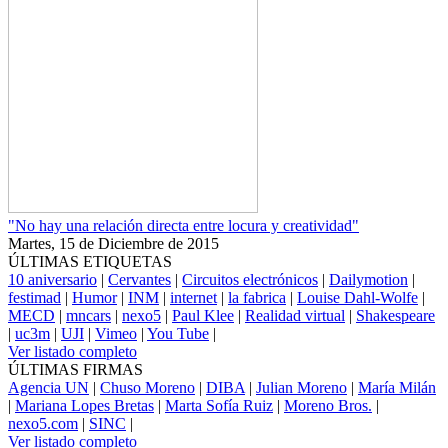
"No hay una relación directa entre locura y creatividad"
Martes, 15 de Diciembre de 2015
ÚLTIMAS ETIQUETAS
10 aniversario
|
Cervantes
|
Circuitos electrónicos
|
Dailymotion
|
festimad
|
Humor
|
INM
|
internet
|
la fabrica
|
Louise Dahl-Wolfe
|
MECD
|
mncars
|
nexo5
|
Paul Klee
|
Realidad virtual
|
Shakespeare
|
uc3m
|
UJI
|
Vimeo
|
You Tube
|
Ver listado completo
ÚLTIMAS FIRMAS
Agencia UN
|
Chuso Moreno
|
DIBA
|
Julian Moreno
|
María Milán
|
Mariana Lopes Bretas
|
Marta Sofía Ruiz
|
Moreno Bros.
|
nexo5.com
|
SINC
|
Ver listado completo