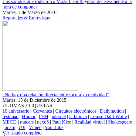
Los sonidos que rodearon a Mozart le influyeron decisivamente a la
hora de componer
Martes, 1 de Marzo de 2016
Reportajes & Entrevistas
"No hay una relación directa entre locura y creatividad"
Martes, 15 de Diciembre de 2015
ÚLTIMAS ETIQUETAS
10 aniversario
|
Cervantes
|
Circuitos electrónicos
|
Dailymotion
|
festimad
|
Humor
|
INM
|
internet
|
la fabrica
|
Louise Dahl-Wolfe
|
MECD
|
mncars
|
nexo5
|
Paul Klee
|
Realidad virtual
|
Shakespeare
|
uc3m
|
UJI
|
Vimeo
|
You Tube
|
Ver listado completo