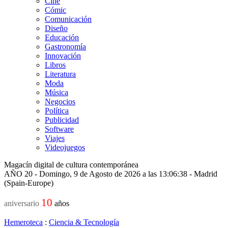
Cine
Cómic
Comunicación
Diseño
Educación
Gastronomía
Innovación
Libros
Literatura
Moda
Música
Negocios
Política
Publicidad
Software
Viajes
Videojuegos
Magacín digital de cultura contemporánea
AÑO 20 - Domingo, 9 de Agosto de 2026 a las 13:06:38 - Madrid
(Spain-Europe)
10
aniversario
años
Hemeroteca
:
Ciencia & Tecnología