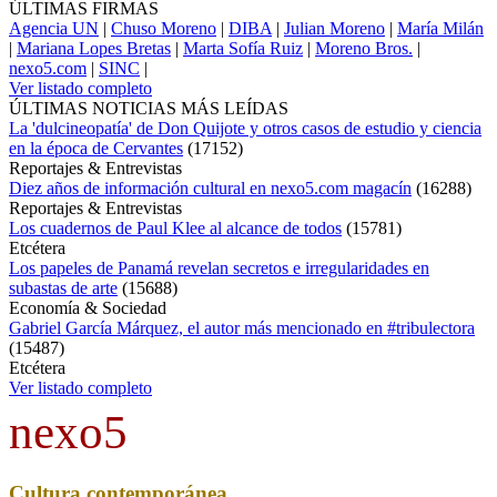
ÚLTIMAS FIRMAS
Agencia UN
|
Chuso Moreno
|
DIBA
|
Julian Moreno
|
María Milán
|
Mariana Lopes Bretas
|
Marta Sofía Ruiz
|
Moreno Bros.
|
nexo5.com
|
SINC
|
Ver listado completo
ÚLTIMAS NOTICIAS MÁS LEÍDAS
La 'dulcineopatía' de Don Quijote y otros casos de estudio y ciencia
en la época de Cervantes
(
17152
)
Reportajes & Entrevistas
Diez años de información cultural en nexo5.com magacín
(
16288
)
Reportajes & Entrevistas
Los cuadernos de Paul Klee al alcance de todos
(
15781
)
Etcétera
Los papeles de Panamá revelan secretos e irregularidades en
subastas de arte
(
15688
)
Economía & Sociedad
Gabriel García Márquez, el autor más mencionado en #tribulectora
(
15487
)
Etcétera
Ver listado completo
nexo5
Cultura contemporánea