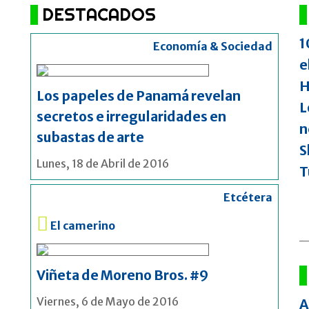
DESTACADOS
1
Economía & Sociedad
e
H
Los papeles de Panamá revelan
L
secretos e irregularidades en
n
subastas de arte
S
Lunes, 18 de Abril de 2016
T
Etcétera
El camerino
Viñeta de Moreno Bros. #9
Viernes, 6 de Mayo de 2016
A