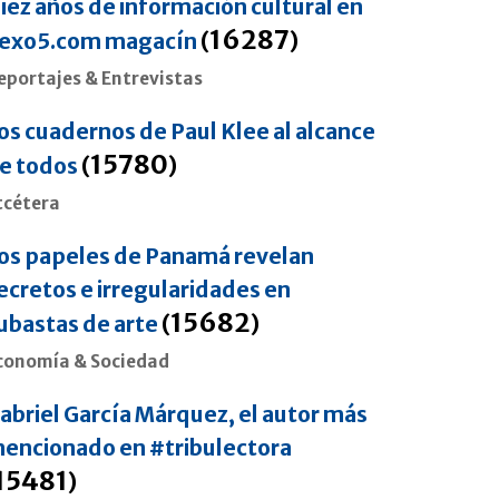
iez años de información cultural en
16287
exo5.com magacín
(
)
eportajes & Entrevistas
os cuadernos de Paul Klee al alcance
15780
e todos
(
)
tcétera
os papeles de Panamá revelan
ecretos e irregularidades en
15682
ubastas de arte
(
)
conomía & Sociedad
abriel García Márquez, el autor más
encionado en #tribulectora
15481
)