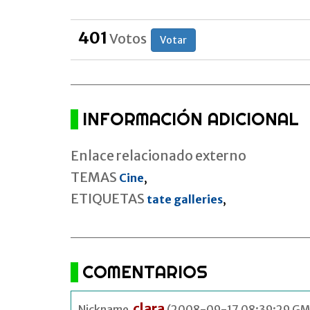
401
Votos
Votar
INFORMACIÓN ADICIONAL
Enlace relacionado externo
TEMAS
Cine
,
ETIQUETAS
tate galleries
,
COMENTARIOS
clara
Nickname
(2008-09-17 08:39:29 G