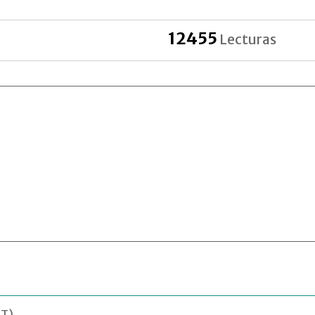
12455
Lecturas
MT)