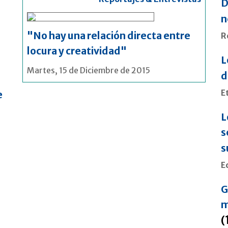
D
n
"No hay una relación directa entre
R
locura y creatividad"
L
Martes, 15 de Diciembre de 2015
d
E
e
L
s
s
E
G
m
(