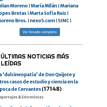
ulian Moreno
María Milán
Mariana
|
|
opes Bretas
Marta Sofía Ruiz
|
|
oreno Bros.
nexo5.com
SINC
|
|
|
Ver listado completo
ÚLTIMAS NOTICIAS MÁS
LEÍDAS
a 'dulcineopatía' de Don Quijote y
tros casos de estudio y ciencia en la
17148
poca de Cervantes
(
)
eportajes & Entrevistas