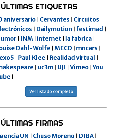
ÚLTIMAS ETIQUETAS
0 aniversario
Cervantes
Circuitos
|
|
lectrónicos
Dailymotion
festimad
|
|
|
umor
INM
internet
la fabrica
|
|
|
|
ouise Dahl-Wolfe
MECD
mncars
|
|
|
exo5
Paul Klee
Realidad virtual
|
|
|
hakespeare
uc3m
UJI
Vimeo
You
|
|
|
|
ube
|
Ver listado completo
ÚLTIMAS FIRMAS
gencia UN
Chuso Moreno
DIBA
|
|
|