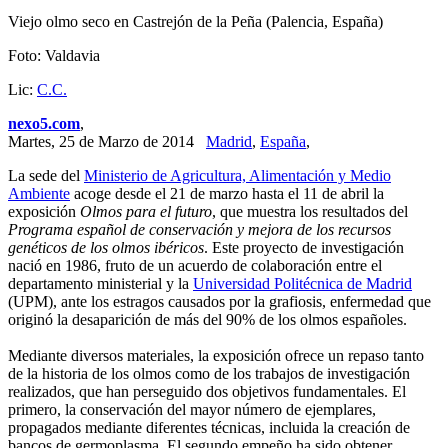
Viejo olmo seco en Castrejón de la Peña (Palencia, España)
Foto: Valdavia
Lic:
C.C.
nexo5.com
,
Martes, 25 de Marzo de 2014
Madrid
,
España
,
La sede del
Ministerio de Agricultura, Alimentación y Medio
Ambiente
acoge desde el 21 de marzo hasta el 11 de abril la
exposición
Olmos para el futuro
, que muestra los resultados del
Programa español de conservación y mejora de los recursos
genéticos de los olmos ibéricos
. Este proyecto de investigación
nació en 1986, fruto de un acuerdo de colaboración entre el
departamento ministerial y la
Universidad Politécnica de Madrid
(UPM), ante los estragos causados por la grafiosis, enfermedad que
originó la desaparición de más del 90% de los olmos españoles.
Mediante diversos materiales, la exposición ofrece un repaso tanto
de la historia de los olmos como de los trabajos de investigación
realizados, que han perseguido dos objetivos fundamentales. El
primero, la conservación del mayor número de ejemplares,
propagados mediante diferentes técnicas, incluida la creación de
bancos de germoplasma. El segundo empeño ha sido obtener,