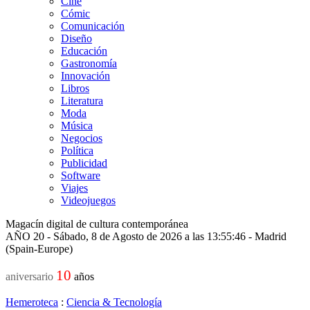
Cine
Cómic
Comunicación
Diseño
Educación
Gastronomía
Innovación
Libros
Literatura
Moda
Música
Negocios
Política
Publicidad
Software
Viajes
Videojuegos
Magacín digital de cultura contemporánea
AÑO 20 - Sábado, 8 de Agosto de 2026 a las 13:55:46 - Madrid
(Spain-Europe)
10
aniversario
años
Hemeroteca
:
Ciencia & Tecnología