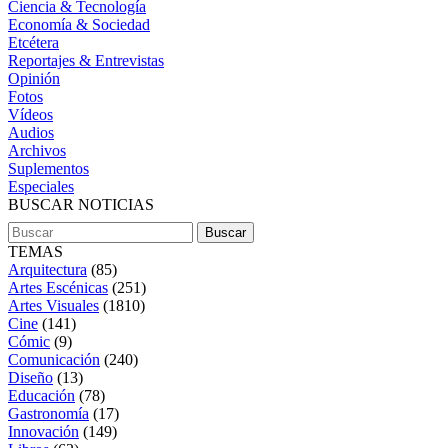
Ciencia & Tecnología
Economía & Sociedad
Etcétera
Reportajes & Entrevistas
Opinión
Fotos
Vídeos
Audios
Archivos
Suplementos
Especiales
BUSCAR NOTICIAS
TEMAS
Arquitectura
(85)
Artes Escénicas
(251)
Artes Visuales
(1810)
Cine
(141)
Cómic
(9)
Comunicación
(240)
Diseño
(13)
Educación
(78)
Gastronomía
(17)
Innovación
(149)