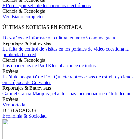
El 'do it yourself' de los circuitos electrónicos
Ciencia & Tecnología
Ver listado completo
ÚLTIMAS NOTICIAS EN PORTADA
Diez años de información cultural en nexo5.com magacín
Reportajes & Entrevistas
La falta de control de visitas en los portales de vídeo cuestiona la
publicidad en red
Ciencia & Tecnología
Los cuadernos de Paul Klee al alcance de todos
Etcétera
La 'dulcineopatía' de Don Quijote y otros casos de estudio y ciencia
en la época de Cervantes
Reportajes & Entrevistas
Gabriel García Márquez, el autor más mencionado en #tribulectora
Etcétera
Ver portada
DESTACADOS
Economía & Sociedad