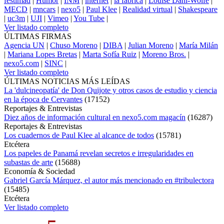
festimad
|
Humor
|
INM
|
internet
|
la fabrica
|
Louise Dahl-Wolfe
|
MECD
|
mncars
|
nexo5
|
Paul Klee
|
Realidad virtual
|
Shakespeare
|
uc3m
|
UJI
|
Vimeo
|
You Tube
|
Ver listado completo
ÚLTIMAS FIRMAS
Agencia UN
|
Chuso Moreno
|
DIBA
|
Julian Moreno
|
María Milán
|
Mariana Lopes Bretas
|
Marta Sofía Ruiz
|
Moreno Bros.
|
nexo5.com
|
SINC
|
Ver listado completo
ÚLTIMAS NOTICIAS MÁS LEÍDAS
La 'dulcineopatía' de Don Quijote y otros casos de estudio y ciencia
en la época de Cervantes
(
17152
)
Reportajes & Entrevistas
Diez años de información cultural en nexo5.com magacín
(
16287
)
Reportajes & Entrevistas
Los cuadernos de Paul Klee al alcance de todos
(
15781
)
Etcétera
Los papeles de Panamá revelan secretos e irregularidades en
subastas de arte
(
15688
)
Economía & Sociedad
Gabriel García Márquez, el autor más mencionado en #tribulectora
(
15485
)
Etcétera
Ver listado completo