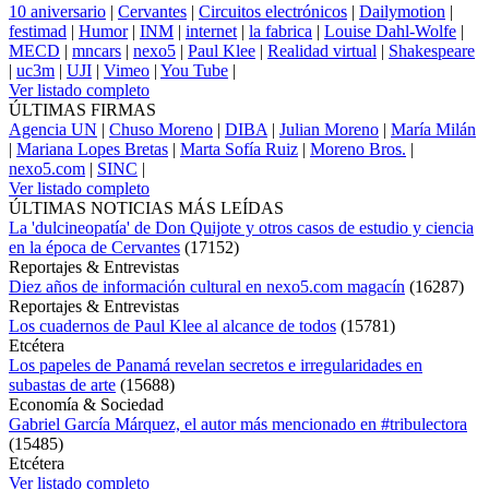
10 aniversario
|
Cervantes
|
Circuitos electrónicos
|
Dailymotion
|
festimad
|
Humor
|
INM
|
internet
|
la fabrica
|
Louise Dahl-Wolfe
|
MECD
|
mncars
|
nexo5
|
Paul Klee
|
Realidad virtual
|
Shakespeare
|
uc3m
|
UJI
|
Vimeo
|
You Tube
|
Ver listado completo
ÚLTIMAS FIRMAS
Agencia UN
|
Chuso Moreno
|
DIBA
|
Julian Moreno
|
María Milán
|
Mariana Lopes Bretas
|
Marta Sofía Ruiz
|
Moreno Bros.
|
nexo5.com
|
SINC
|
Ver listado completo
ÚLTIMAS NOTICIAS MÁS LEÍDAS
La 'dulcineopatía' de Don Quijote y otros casos de estudio y ciencia
en la época de Cervantes
(
17152
)
Reportajes & Entrevistas
Diez años de información cultural en nexo5.com magacín
(
16287
)
Reportajes & Entrevistas
Los cuadernos de Paul Klee al alcance de todos
(
15781
)
Etcétera
Los papeles de Panamá revelan secretos e irregularidades en
subastas de arte
(
15688
)
Economía & Sociedad
Gabriel García Márquez, el autor más mencionado en #tribulectora
(
15485
)
Etcétera
Ver listado completo