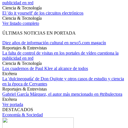
publicidad en red
Ciencia & Tecnología
El 'do it yourself' de los circuitos electrónicos
Ciencia & Tecnología
Ver listado completo
ÚLTIMAS NOTICIAS EN PORTADA
Diez años de información cultural en nexo5.com magacín
Reportajes & Entrevistas
La falta de control de visitas en los portales de vídeo cuestiona la
publicidad en red
Ciencia & Tecnología
Los cuadernos de Paul Klee al alcance de todos
Etcétera
La 'dulcineopatía' de Don Quijote y otros casos de estudio y ciencia
en la época de Cervantes
Reportajes & Entrevistas
Gabriel García Márquez, el autor más mencionado en #tribulectora
Etcétera
Ver portada
DESTACADOS
Economía & Sociedad