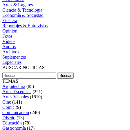
Artes & Lugares
Ciencia & Tecnología
Economía & Sociedad
Etcétera
Reportajes & Entrevistas
Opinión
Fotos
Vídeos
Audios
Archivos
Suplementos
Especiales
BUSCAR NOTICIAS
TEMAS
Arquitectura
(85)
Artes Escénicas
(251)
Artes Visuales
(1810)
Cine
(141)
Cómic
(9)
Comunicación
(240)
Diseño
(13)
Educación
(78)
Gastronomía
(17)