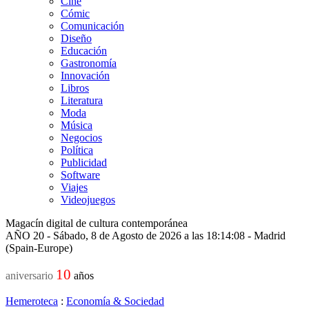
Cine
Cómic
Comunicación
Diseño
Educación
Gastronomía
Innovación
Libros
Literatura
Moda
Música
Negocios
Política
Publicidad
Software
Viajes
Videojuegos
Magacín digital de cultura contemporánea
AÑO 20 - Sábado, 8 de Agosto de 2026 a las 18:14:08 - Madrid
(Spain-Europe)
10
aniversario
años
Hemeroteca
:
Economía & Sociedad