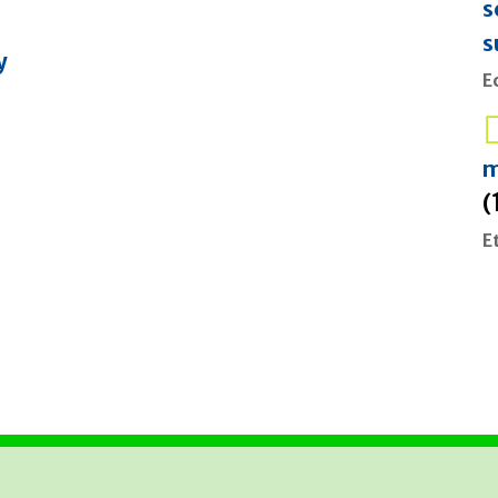
s
s
y
E
m
(
E