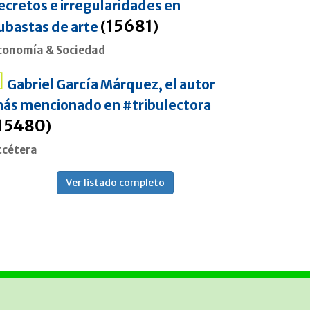
ecretos e irregularidades en
15681
ubastas de arte
(
)
conomía & Sociedad
Gabriel García Márquez, el autor
ás mencionado en #tribulectora
15480
)
tcétera
Ver listado completo