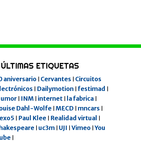
ÚLTIMAS ETIQUETAS
0 aniversario
Cervantes
Circuitos
|
|
lectrónicos
Dailymotion
festimad
|
|
|
umor
INM
internet
la fabrica
|
|
|
|
ouise Dahl-Wolfe
MECD
mncars
|
|
|
exo5
Paul Klee
Realidad virtual
|
|
|
hakespeare
uc3m
UJI
Vimeo
You
|
|
|
|
ube
|