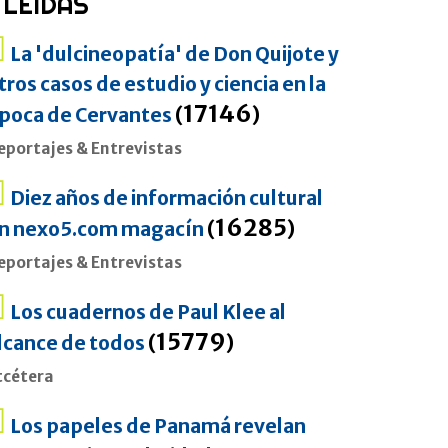
LEÍDAS
La 'dulcineopatía' de Don Quijote y
tros casos de estudio y ciencia en la
17146
poca de Cervantes
(
)
eportajes & Entrevistas
Diez años de información cultural
16285
n nexo5.com magacín
(
)
eportajes & Entrevistas
Los cuadernos de Paul Klee al
15779
lcance de todos
(
)
tcétera
Los papeles de Panamá revelan