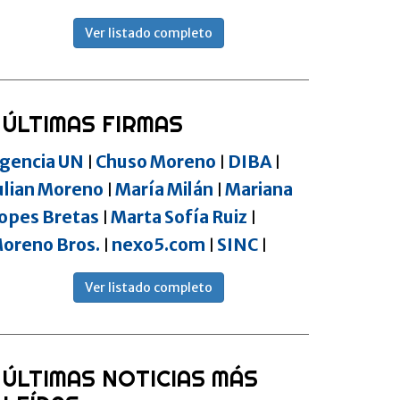
Ver listado completo
ÚLTIMAS FIRMAS
gencia UN
Chuso Moreno
DIBA
|
|
|
ulian Moreno
María Milán
Mariana
|
|
opes Bretas
Marta Sofía Ruiz
|
|
oreno Bros.
nexo5.com
SINC
|
|
|
Ver listado completo
ÚLTIMAS NOTICIAS MÁS