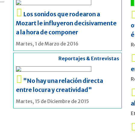
Los sonidos que rodearon a
Mozart le influyeron decisivamente
o
a la hora de componer
é
Martes, 1 de Marzo de 2016
R
Reportajes & Entrevistas
e
R
"No hay una relación directa
entre locura y creatividad"
Martes, 15 de Diciembre de 2015
a
E