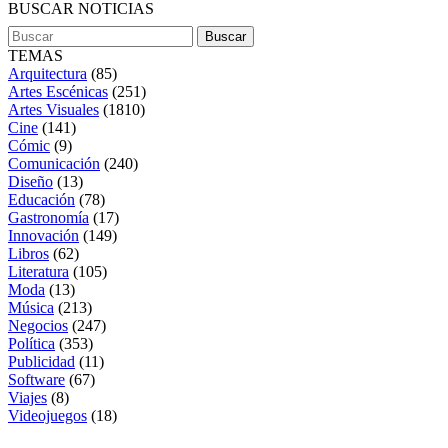
BUSCAR NOTICIAS
TEMAS
Arquitectura
(85)
Artes Escénicas
(251)
Artes Visuales
(1810)
Cine
(141)
Cómic
(9)
Comunicación
(240)
Diseño
(13)
Educación
(78)
Gastronomía
(17)
Innovación
(149)
Libros
(62)
Literatura
(105)
Moda
(13)
Música
(213)
Negocios
(247)
Política
(353)
Publicidad
(11)
Software
(67)
Viajes
(8)
Videojuegos
(18)