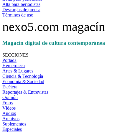
Alta para periodistas
Descargas de prensa
Términos de uso
nexo5.com magacín
Magacín digital de cultura contemporánea
SECCIONES
Portada
Hemeroteca
Artes & Lugares
Ciencia & Tecnología
Economía & Sociedad
Etcétera
Reportajes & Entrevistas
Opinión
Fotos
Vídeos
Audios
Archivos
Suplementos
Especiales