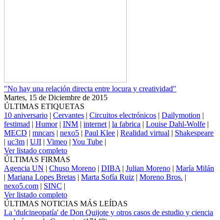
"No hay una relación directa entre locura y creatividad"
Martes, 15 de Diciembre de 2015
ÚLTIMAS ETIQUETAS
10 aniversario
|
Cervantes
|
Circuitos electrónicos
|
Dailymotion
|
festimad
|
Humor
|
INM
|
internet
|
la fabrica
|
Louise Dahl-Wolfe
|
MECD
|
mncars
|
nexo5
|
Paul Klee
|
Realidad virtual
|
Shakespeare
|
uc3m
|
UJI
|
Vimeo
|
You Tube
|
Ver listado completo
ÚLTIMAS FIRMAS
Agencia UN
|
Chuso Moreno
|
DIBA
|
Julian Moreno
|
María Milán
|
Mariana Lopes Bretas
|
Marta Sofía Ruiz
|
Moreno Bros.
|
nexo5.com
|
SINC
|
Ver listado completo
ÚLTIMAS NOTICIAS MÁS LEÍDAS
La 'dulcineopatía' de Don Quijote y otros casos de estudio y ciencia