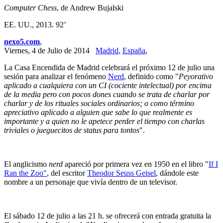
Computer Chess
, de Andrew Bujalski
EE. UU., 2013. 92’
nexo5.com
,
Viernes, 4 de Julio de 2014
Madrid
,
España
,
La Casa Encendida de Madrid celebrará el próximo 12 de julio una
sesión para analizar el fenómeno
Nerd
, definido como "
Peyorativo
aplicado a cualquiera con un CI (cociente intelectual) por encima
de la media pero con pocos dones cuando se trata de charlar por
charlar y de los rituales sociales ordinarios; o como término
apreciativo aplicado a alguien que sabe lo que realmente es
importante y a quien no le apetece perder el tiempo con charlas
triviales o jueguecitos de status para tontos
".
El anglicismo
nerd
apareció por primera vez en 1950 en el libro "
If I
Ran the Zoo"
, del escritor
Theodor Seuss Geisel
, dándole este
nombre a un personaje que vivía dentro de un televisor.
El sábado 12 de julio a las 21 h. se ofrecerá con entrada gratuita la