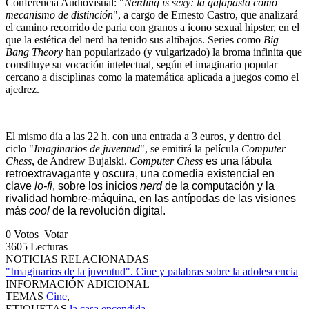
Conferencia Audiovisual: "
Nerding is sexy: la gafapasta como
mecanismo de distinción
", a cargo de Ernesto Castro, que analizará
el camino recorrido de paria con granos a icono sexual hipster, en el
que la estética del nerd ha tenido sus altibajos. Series como
Big
Bang Theory
han popularizado (y vulgarizado) la broma infinita que
constituye su vocación intelectual, según el imaginario popular
cercano a disciplinas como la matemática aplicada a juegos como el
ajedrez.
El mismo día a las 22 h. con una entrada a 3 euros, y dentro del
ciclo "
Imaginarios de juventud
", se emitirá la película
Computer
Chess
, de Andrew Bujalski.
Computer Chess
es una fábula
retroextravagante y oscura, una comedia existencial en
clave
lo-fi
, sobre los inicios
nerd
de la computación y la
rivalidad hombre-máquina, en las antípodas de las visiones
más
cool
de la revolución digital.
0
Votos
Votar
3605
Lecturas
NOTICIAS RELACIONADAS
"Imaginarios de la juventud". Cine y palabras sobre la adolescencia
INFORMACIÓN ADICIONAL
TEMAS
Cine
,
ETIQUETAS
la casa encendida
,