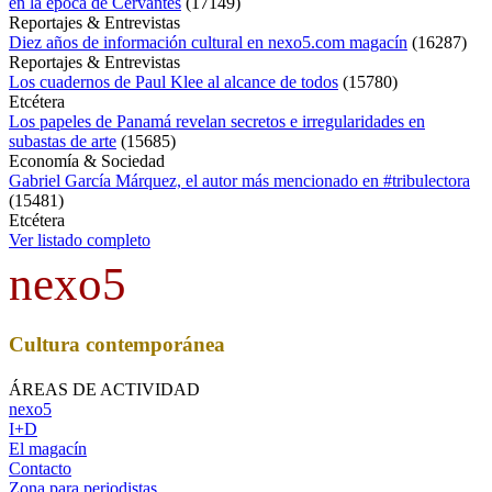
en la época de Cervantes
(
17149
)
Reportajes & Entrevistas
Diez años de información cultural en nexo5.com magacín
(
16287
)
Reportajes & Entrevistas
Los cuadernos de Paul Klee al alcance de todos
(
15780
)
Etcétera
Los papeles de Panamá revelan secretos e irregularidades en
subastas de arte
(
15685
)
Economía & Sociedad
Gabriel García Márquez, el autor más mencionado en #tribulectora
(
15481
)
Etcétera
Ver listado completo
nexo5
Cultura contemporánea
ÁREAS DE ACTIVIDAD
nexo5
I+D
El magacín
Contacto
Zona para periodistas