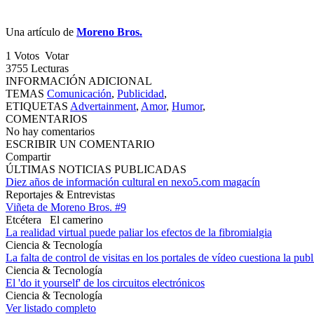
Una artículo de
Moreno Bros.
1
Votos
Votar
3755
Lecturas
INFORMACIÓN ADICIONAL
TEMAS
Comunicación
,
Publicidad
,
ETIQUETAS
Advertainment
,
Amor
,
Humor
,
COMENTARIOS
No hay comentarios
ESCRIBIR UN COMENTARIO
Compartir
ÚLTIMAS NOTICIAS PUBLICADAS
Diez años de información cultural en nexo5.com magacín
Reportajes & Entrevistas
Viñeta de Moreno Bros. #9
Etcétera
El camerino
La realidad virtual puede paliar los efectos de la fibromialgia
Ciencia & Tecnología
La falta de control de visitas en los portales de vídeo cuestiona la pub
Ciencia & Tecnología
El 'do it yourself' de los circuitos electrónicos
Ciencia & Tecnología
Ver listado completo