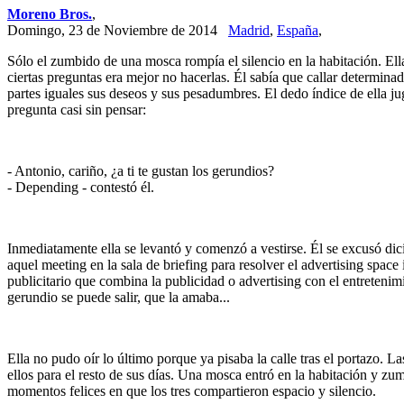
Moreno Bros.
,
Domingo, 23 de Noviembre de 2014
Madrid
,
España
,
Sólo el zumbido de una mosca rompía el silencio en la habitación. Ella t
ciertas preguntas era mejor no hacerlas. Él sabía que callar determin
partes iguales sus deseos y sus pesadumbres. El dedo índice de ella ju
pregunta casi sin pensar:
- Antonio, cariño, ¿a ti te gustan los gerundios?
- Depending - contestó él.
Inmediatamente ella se levantó y comenzó a vestirse. Él se excusó dici
aquel meeting en la sala de briefing para resolver el advertising spac
publicitario que combina la publicidad o advertising con el entretenimi
gerundio se puede salir, que la amaba...
Ella no pudo oír lo último porque ya pisaba la calle tras el portazo. La
ellos para el resto de sus días. Una mosca entró en la habitación y zu
momentos felices en que los tres compartieron espacio y silencio.