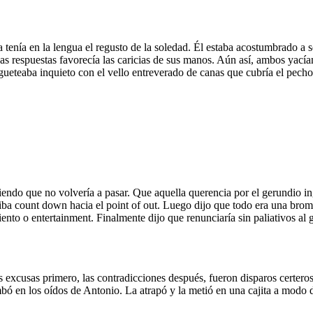
enía en la lengua el regusto de la soledad. Él estaba acostumbrado a sent
adas respuestas favorecía las caricias de sus manos. Aún así, ambos yac
gueteaba inquieto con el vello entreverado de canas que cubría el pecho 
endo que no volvería a pasar. Que aquella querencia por el gerundio ing
e iba count down hacia el point of out. Luego dijo que todo era una bro
ento o entertainment. Finalmente dijo que renunciaría sin paliativos al g
s excusas primero, las contradicciones después, fueron disparos certeros 
mbó en los oídos de Antonio. La atrapó y la metió en una cajita a modo 