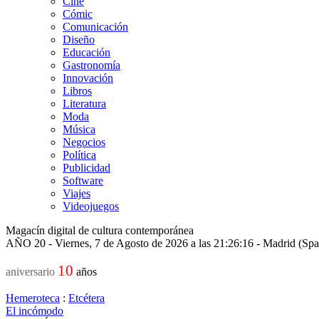
Cine
Cómic
Comunicación
Diseño
Educación
Gastronomía
Innovación
Libros
Literatura
Moda
Música
Negocios
Política
Publicidad
Software
Viajes
Videojuegos
Magacín digital de cultura contemporánea
AÑO 20 - Viernes, 7 de Agosto de 2026 a las 21:26:16 - Madrid (Sp
10
aniversario
años
Hemeroteca
:
Etcétera
El incómodo