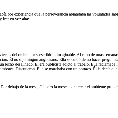
sabía por experiencia que la perseverancia ablandaba las voluntades sabia
 leer en voz alta:
 teclas del ordenador y escribir lo imaginable. Al cabo de unas semanas 
ión. Él no dijo ningún anglicismo. Ella se cuidó de no hacer preguntas.
un lecho desaliñado. Él era publicista adicto al trabajo. Ella reclamaba 
rambotes. Discutieron. Ella se marchaba con un portazo. Él la decía que
or debajo de la mesa, él liberó la mosca para crear el ambiente propicio.