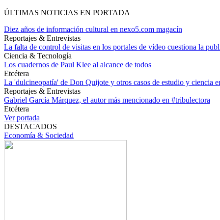
ÚLTIMAS NOTICIAS EN PORTADA
Diez años de información cultural en nexo5.com magacín
Reportajes & Entrevistas
La falta de control de visitas en los portales de vídeo cuestiona la pub
Ciencia & Tecnología
Los cuadernos de Paul Klee al alcance de todos
Etcétera
La 'dulcineopatía' de Don Quijote y otros casos de estudio y ciencia 
Reportajes & Entrevistas
Gabriel García Márquez, el autor más mencionado en #tribulectora
Etcétera
Ver portada
DESTACADOS
Economía & Sociedad