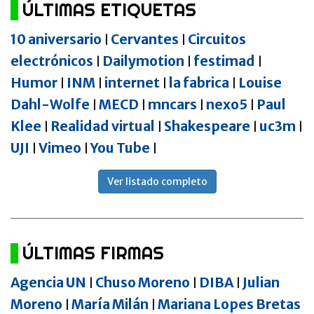
ÚLTIMAS ETIQUETAS
10 aniversario
Cervantes
Circuitos
|
|
electrónicos
Dailymotion
festimad
|
|
|
Humor
INM
internet
la fabrica
Louise
|
|
|
|
Dahl-Wolfe
MECD
mncars
nexo5
Paul
|
|
|
|
Klee
Realidad virtual
Shakespeare
uc3m
|
|
|
|
UJI
Vimeo
You Tube
|
|
|
Ver listado completo
ÚLTIMAS FIRMAS
Agencia UN
Chuso Moreno
DIBA
Julian
|
|
|
Moreno
María Milán
Mariana Lopes Bretas
|
|