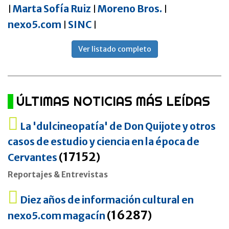
Marta Sofía Ruiz
Moreno Bros.
|
|
|
nexo5.com
SINC
|
|
Ver listado completo
ÚLTIMAS NOTICIAS MÁS LEÍDAS
La 'dulcineopatía' de Don Quijote y otros
casos de estudio y ciencia en la época de
17152
Cervantes
(
)
Reportajes & Entrevistas
Diez años de información cultural en
16287
nexo5.com magacín
(
)