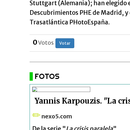
Stuttgart (Alemania); han elegido 
Descubrimientos PHE de Madrid, y e
Trasatlántica PHotoEspaña.
0
Votos
Votar
FOTOS
Yannis Karpouzis. "La cris
nexo5.com
De la serie "
La crisis paralela
".