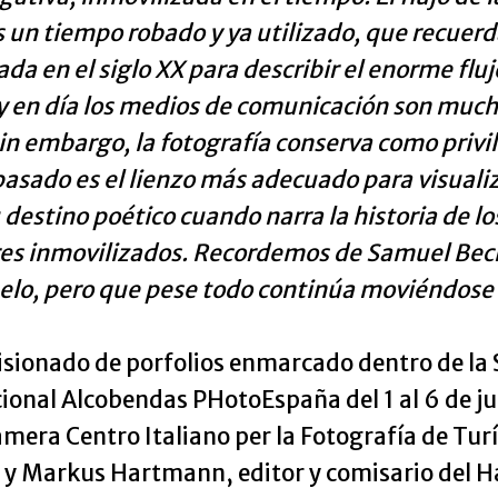
s un tiempo robado y ya utilizado, que recuerd
tada en el siglo XX para describir el enorme f
oy en día los medios de comunicación son muc
in embargo, la fotografía conserva como privi
 pasado es el lienzo más adecuado para visua
u destino poético cuando narra la historia de 
res inmovilizados. Recordemos de Samuel Beck
suelo, pero que pese todo continúa moviéndose
 visionado de porfolios enmarcado dentro de 
cional Alcobendas PHotoEspaña del 1 al 6 de ju
ra Centro Italiano per la Fotografía de Turín 
; y Markus Hartmann, editor y comisario del H