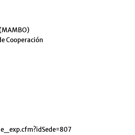
á (MAMBO)
 de Cooperación
de_exp.cfm?idSede=807