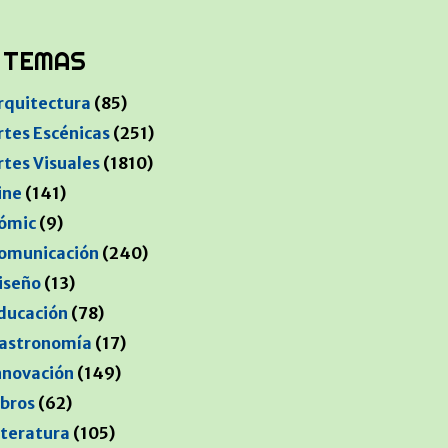
TEMAS
rquitectura
(85)
rtes Escénicas
(251)
rtes Visuales
(1810)
ine
(141)
ómic
(9)
omunicación
(240)
iseño
(13)
ducación
(78)
astronomía
(17)
nnovación
(149)
ibros
(62)
iteratura
(105)