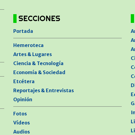
SECCIONES
Portada
A
A
Hemeroteca
A
Artes & Lugares
C
Ciencia & Tecnología
C
Economía & Sociedad
C
Etcétera
D
Reportajes & Entrevistas
E
Opinión
G
I
Fotos
L
Vídeos
L
Audios