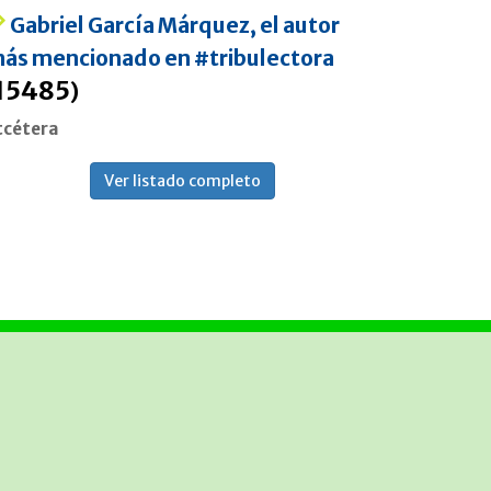
Gabriel García Márquez, el autor
ás mencionado en #tribulectora
15485
)
tcétera
Ver listado completo