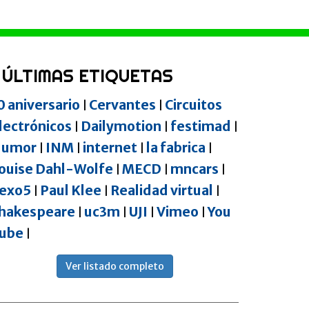
ÚLTIMAS ETIQUETAS
0 aniversario
Cervantes
Circuitos
|
|
lectrónicos
Dailymotion
festimad
|
|
|
umor
INM
internet
la fabrica
|
|
|
|
ouise Dahl-Wolfe
MECD
mncars
|
|
|
exo5
Paul Klee
Realidad virtual
|
|
|
hakespeare
uc3m
UJI
Vimeo
You
|
|
|
|
ube
|
Ver listado completo