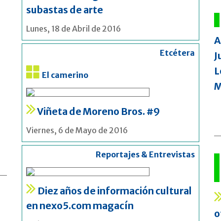
subastas de arte
Lunes, 18 de Abril de 2016
A
Etcétera
J
L
El camerino
M
Viñeta de Moreno Bros. #9
Viernes, 6 de Mayo de 2016
Reportajes & Entrevistas
Diez años de información cultural
en nexo5.com magacín
o