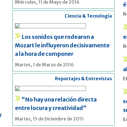
Miércoles, 11 de Mayo de 2016
é
R
Ciencia & Tecnología
Los sonidos que rodearon a
e
Mozart le influyeron decisivamente
R
a la hora de componer
Martes, 1 de Marzo de 2016
a
Reportajes & Entrevistas
E
"No hay una relación directa
s
entre locura y creatividad"
s
y
Martes, 15 de Diciembre de 2015
E