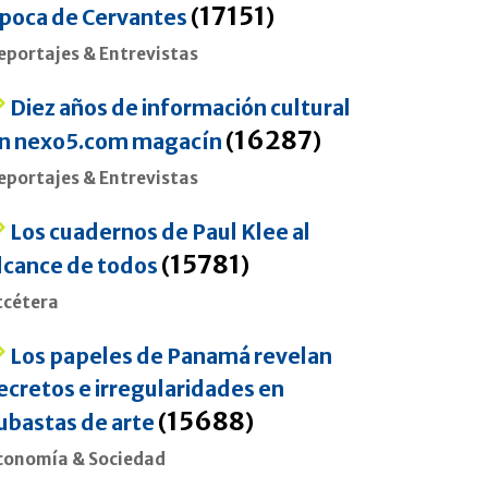
17151
poca de Cervantes
(
)
eportajes & Entrevistas
Diez años de información cultural
16287
n nexo5.com magacín
(
)
eportajes & Entrevistas
Los cuadernos de Paul Klee al
15781
lcance de todos
(
)
tcétera
Los papeles de Panamá revelan
ecretos e irregularidades en
15688
ubastas de arte
(
)
conomía & Sociedad