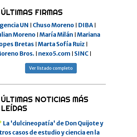
ÚLTIMAS FIRMAS
gencia UN
Chuso Moreno
DIBA
|
|
|
ulian Moreno
María Milán
Mariana
|
|
opes Bretas
Marta Sofía Ruiz
|
|
oreno Bros.
nexo5.com
SINC
|
|
|
Ver listado completo
ÚLTIMAS NOTICIAS MÁS
LEÍDAS
La 'dulcineopatía' de Don Quijote y
tros casos de estudio y ciencia en la