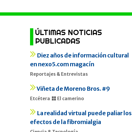
ÚLTIMAS NOTICIAS
PUBLICADAS
Diez años de información cultural
en nexo5.com magacín
Reportajes & Entrevistas
Viñeta de Moreno Bros. #9
Etcétera
El camerino
La realidad virtual puede paliar los
efectos de la fibromialgia
Ciencia & Tecnología