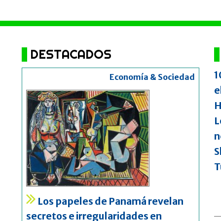
DESTACADOS
1
Economía & Sociedad
e
H
L
n
S
T
Los papeles de Panamá revelan
secretos e irregularidades en