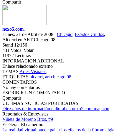
Compartir
nexo5.com
,
Lunes, 21 de Abril de 2008
Chicago
,
Estados Unidos
,
Altxerri en ART Chicago 08
Stand 12/156
431
Votos
Votar
11972
Lecturas
INFORMACIÓN ADICIONAL
Enlace relacionado externo
TEMAS
Artes Visuales
,
ETIQUETAS
altxerri
,
art chicago 08
,
COMENTARIOS
No hay comentarios
ESCRIBIR UN COMENTARIO
Compartir
ÚLTIMAS NOTICIAS PUBLICADAS
Diez años de información cultural en nexo5.com magacín
Reportajes & Entrevistas
Viñeta de Moreno Bros. #9
Etcétera
El camerino
La realidad virtual puede paliar los efectos de la fibromialgia