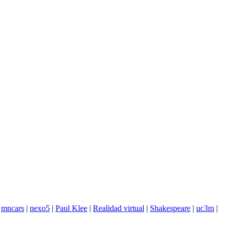
|
mncars
|
nexo5
|
Paul Klee
|
Realidad virtual
|
Shakespeare
|
uc3m
|