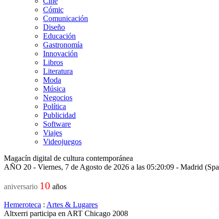
Cine
Cómic
Comunicación
Diseño
Educación
Gastronomía
Innovación
Libros
Literatura
Moda
Música
Negocios
Política
Publicidad
Software
Viajes
Videojuegos
Magacín digital de cultura contemporánea
AÑO 20 - Viernes, 7 de Agosto de 2026 a las 05:20:09 - Madrid (Sp
10
aniversario
años
Hemeroteca
:
Artes & Lugares
Altxerri participa en ART Chicago 2008