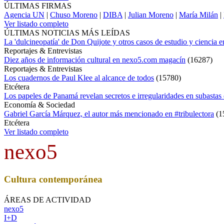
ÚLTIMAS FIRMAS
Agencia UN
|
Chuso Moreno
|
DIBA
|
Julian Moreno
|
María Milán
|
Ver listado completo
ÚLTIMAS NOTICIAS MÁS LEÍDAS
La 'dulcineopatía' de Don Quijote y otros casos de estudio y ciencia 
Reportajes & Entrevistas
Diez años de información cultural en nexo5.com magacín
(
16287
)
Reportajes & Entrevistas
Los cuadernos de Paul Klee al alcance de todos
(
15780
)
Etcétera
Los papeles de Panamá revelan secretos e irregularidades en subastas 
Economía & Sociedad
Gabriel García Márquez, el autor más mencionado en #tribulectora
(
1
Etcétera
Ver listado completo
nexo5
Cultura contemporánea
ÁREAS DE ACTIVIDAD
nexo5
I+D