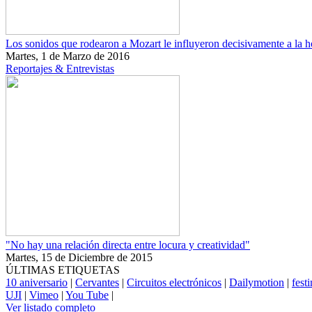
Los sonidos que rodearon a Mozart le influyeron decisivamente a la 
Martes, 1 de Marzo de 2016
Reportajes & Entrevistas
"No hay una relación directa entre locura y creatividad"
Martes, 15 de Diciembre de 2015
ÚLTIMAS ETIQUETAS
10 aniversario
|
Cervantes
|
Circuitos electrónicos
|
Dailymotion
|
fest
UJI
|
Vimeo
|
You Tube
|
Ver listado completo