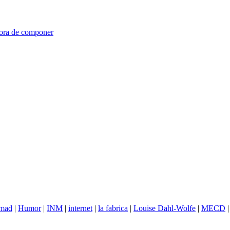
hora de componer
imad
|
Humor
|
INM
|
internet
|
la fabrica
|
Louise Dahl-Wolfe
|
MECD