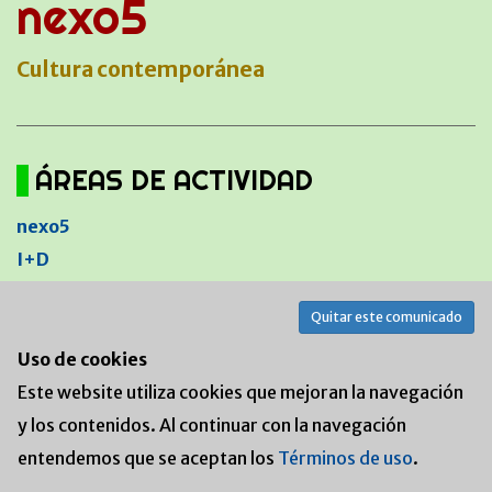
nexo5
Cultura contemporánea
ÁREAS DE ACTIVIDAD
nexo5
I+D
El magacín
Quitar este comunicado
Contacto
Uso de cookies
Este website utiliza cookies que mejoran la navegación
Zona para periodistas
y los contenidos. Al continuar con la navegación
Alta para periodistas
entendemos que se aceptan los
Términos de uso
.
Descargas de prensa