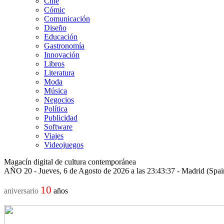
Cine
Cómic
Comunicación
Diseño
Educación
Gastronomía
Innovación
Libros
Literatura
Moda
Música
Negocios
Política
Publicidad
Software
Viajes
Videojuegos
Magacín digital de cultura contemporánea
AÑO 20 - Jueves, 6 de Agosto de 2026 a las 23:43:37 - Madrid (Spa
10
aniversario
años