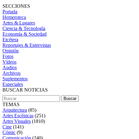
SECCIONES
Portada
Hemeroteca
Artes & Lugares
Ciencia & Tecnología
Economía & Sociedad
Etcétera
Reportajes & Entrevistas
Opinión
Fotos
Vídeos
Audios
Archivos
Suplementos
Especiales
BUSCAR NOTICIAS
TEMAS
Arquitectura
(85)
Artes Escénicas
(251)
Artes Visuales
(1810)
Cine
(141)
Cómic
(9)
Comunicación
(240)