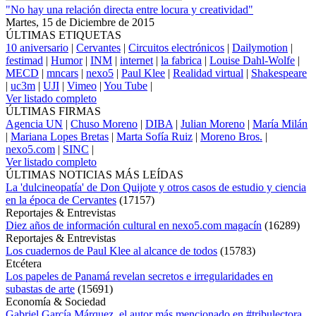
"No hay una relación directa entre locura y creatividad"
Martes, 15 de Diciembre de 2015
ÚLTIMAS ETIQUETAS
10 aniversario
|
Cervantes
|
Circuitos electrónicos
|
Dailymotion
|
festimad
|
Humor
|
INM
|
internet
|
la fabrica
|
Louise Dahl-Wolfe
|
MECD
|
mncars
|
nexo5
|
Paul Klee
|
Realidad virtual
|
Shakespeare
|
uc3m
|
UJI
|
Vimeo
|
You Tube
|
Ver listado completo
ÚLTIMAS FIRMAS
Agencia UN
|
Chuso Moreno
|
DIBA
|
Julian Moreno
|
María Milán
|
Mariana Lopes Bretas
|
Marta Sofía Ruiz
|
Moreno Bros.
|
nexo5.com
|
SINC
|
Ver listado completo
ÚLTIMAS NOTICIAS MÁS LEÍDAS
La 'dulcineopatía' de Don Quijote y otros casos de estudio y ciencia
en la época de Cervantes
(
17157
)
Reportajes & Entrevistas
Diez años de información cultural en nexo5.com magacín
(
16289
)
Reportajes & Entrevistas
Los cuadernos de Paul Klee al alcance de todos
(
15783
)
Etcétera
Los papeles de Panamá revelan secretos e irregularidades en
subastas de arte
(
15691
)
Economía & Sociedad
Gabriel García Márquez, el autor más mencionado en #tribulectora