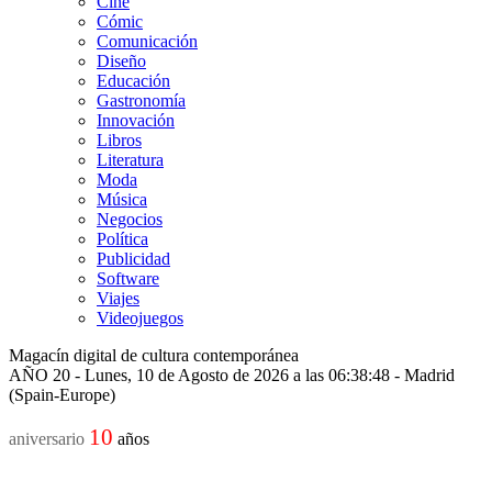
Cine
Cómic
Comunicación
Diseño
Educación
Gastronomía
Innovación
Libros
Literatura
Moda
Música
Negocios
Política
Publicidad
Software
Viajes
Videojuegos
Magacín digital de cultura contemporánea
AÑO 20 - Lunes, 10 de Agosto de 2026 a las 06:38:48 - Madrid
(Spain-Europe)
10
aniversario
años