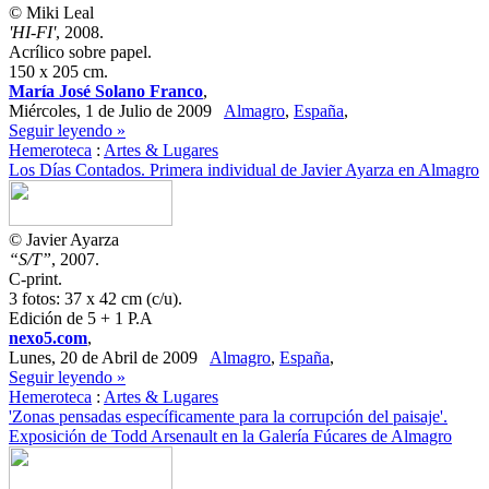
© Miki Leal
'HI-FI'
, 2008.
Acrílico sobre papel.
150 x 205 cm.
María José Solano Franco
,
Miércoles, 1 de Julio de 2009
Almagro
,
España
,
Seguir leyendo »
Hemeroteca
:
Artes & Lugares
Los Días Contados. Primera individual de Javier Ayarza en Almagro
© Javier Ayarza
“S/T”
, 2007.
C-print.
3 fotos: 37 x 42 cm (c/u).
Edición de 5 + 1 P.A
nexo5.com
,
Lunes, 20 de Abril de 2009
Almagro
,
España
,
Seguir leyendo »
Hemeroteca
:
Artes & Lugares
'Zonas pensadas específicamente para la corrupción del paisaje'.
Exposición de Todd Arsenault en la Galería Fúcares de Almagro