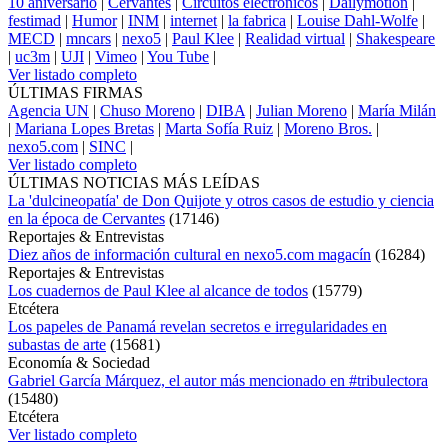
10 aniversario
|
Cervantes
|
Circuitos electrónicos
|
Dailymotion
|
festimad
|
Humor
|
INM
|
internet
|
la fabrica
|
Louise Dahl-Wolfe
|
MECD
|
mncars
|
nexo5
|
Paul Klee
|
Realidad virtual
|
Shakespeare
|
uc3m
|
UJI
|
Vimeo
|
You Tube
|
Ver listado completo
ÚLTIMAS FIRMAS
Agencia UN
|
Chuso Moreno
|
DIBA
|
Julian Moreno
|
María Milán
|
Mariana Lopes Bretas
|
Marta Sofía Ruiz
|
Moreno Bros.
|
nexo5.com
|
SINC
|
Ver listado completo
ÚLTIMAS NOTICIAS MÁS LEÍDAS
La 'dulcineopatía' de Don Quijote y otros casos de estudio y ciencia
en la época de Cervantes
(
17146
)
Reportajes & Entrevistas
Diez años de información cultural en nexo5.com magacín
(
16284
)
Reportajes & Entrevistas
Los cuadernos de Paul Klee al alcance de todos
(
15779
)
Etcétera
Los papeles de Panamá revelan secretos e irregularidades en
subastas de arte
(
15681
)
Economía & Sociedad
Gabriel García Márquez, el autor más mencionado en #tribulectora
(
15480
)
Etcétera
Ver listado completo