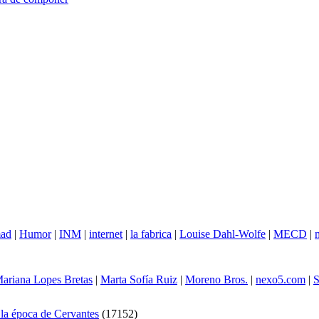
mad
|
Humor
|
INM
|
internet
|
la fabrica
|
Louise Dahl-Wolfe
|
MECD
|
ariana Lopes Bretas
|
Marta Sofía Ruiz
|
Moreno Bros.
|
nexo5.com
|
n la época de Cervantes
(
17152
)