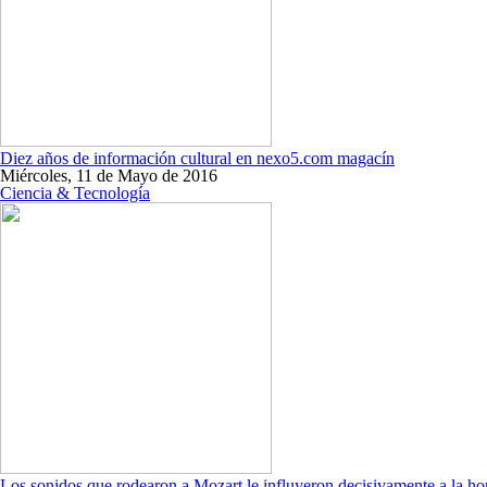
Diez años de información cultural en nexo5.com magacín
Miércoles, 11 de Mayo de 2016
Ciencia & Tecnología
Los sonidos que rodearon a Mozart le influyeron decisivamente a la h