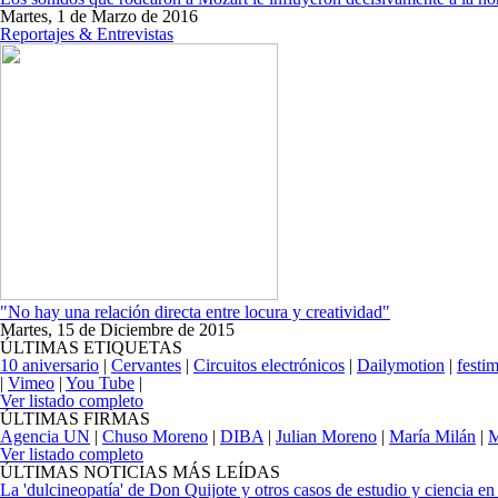
Martes, 1 de Marzo de 2016
Reportajes & Entrevistas
"No hay una relación directa entre locura y creatividad"
Martes, 15 de Diciembre de 2015
ÚLTIMAS ETIQUETAS
10 aniversario
|
Cervantes
|
Circuitos electrónicos
|
Dailymotion
|
festi
|
Vimeo
|
You Tube
|
Ver listado completo
ÚLTIMAS FIRMAS
Agencia UN
|
Chuso Moreno
|
DIBA
|
Julian Moreno
|
María Milán
|
M
Ver listado completo
ÚLTIMAS NOTICIAS MÁS LEÍDAS
La 'dulcineopatía' de Don Quijote y otros casos de estudio y ciencia e