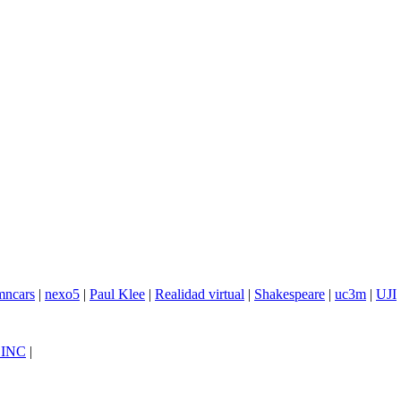
mncars
|
nexo5
|
Paul Klee
|
Realidad virtual
|
Shakespeare
|
uc3m
|
UJI
SINC
|