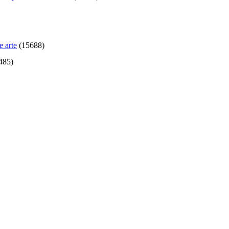
e arte
(
15688
)
485
)