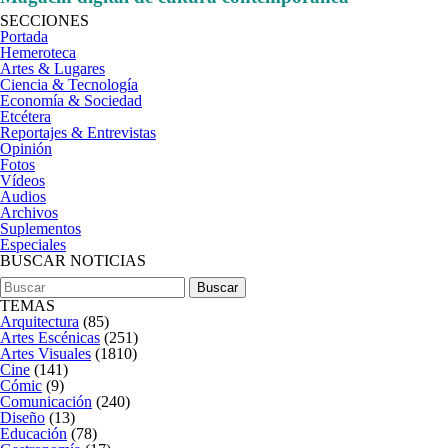
SECCIONES
Portada
Hemeroteca
Artes & Lugares
Ciencia & Tecnología
Economía & Sociedad
Etcétera
Reportajes & Entrevistas
Opinión
Fotos
Vídeos
Audios
Archivos
Suplementos
Especiales
BUSCAR NOTICIAS
TEMAS
Arquitectura
(85)
Artes Escénicas
(251)
Artes Visuales
(1810)
Cine
(141)
Cómic
(9)
Comunicación
(240)
Diseño
(13)
Educación
(78)