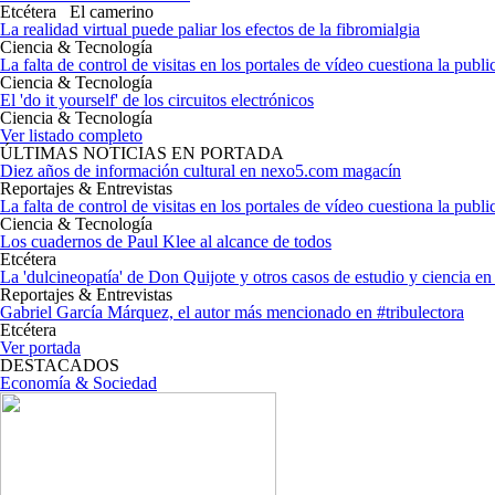
Etcétera
El camerino
La realidad virtual puede paliar los efectos de la fibromialgia
Ciencia & Tecnología
La falta de control de visitas en los portales de vídeo cuestiona la publi
Ciencia & Tecnología
El 'do it yourself' de los circuitos electrónicos
Ciencia & Tecnología
Ver listado completo
ÚLTIMAS NOTICIAS EN PORTADA
Diez años de información cultural en nexo5.com magacín
Reportajes & Entrevistas
La falta de control de visitas en los portales de vídeo cuestiona la publi
Ciencia & Tecnología
Los cuadernos de Paul Klee al alcance de todos
Etcétera
La 'dulcineopatía' de Don Quijote y otros casos de estudio y ciencia e
Reportajes & Entrevistas
Gabriel García Márquez, el autor más mencionado en #tribulectora
Etcétera
Ver portada
DESTACADOS
Economía & Sociedad