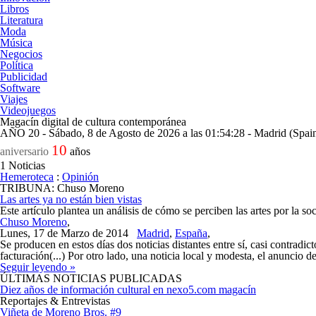
Libros
Literatura
Moda
Música
Negocios
Política
Publicidad
Software
Viajes
Videojuegos
Magacín digital de cultura contemporánea
AÑO 20 - Sábado, 8 de Agosto de 2026 a las 01:54:28 - Madrid (Spai
10
aniversario
años
1
Noticias
Hemeroteca
:
Opinión
TRIBUNA: Chuso Moreno
Las artes ya no están bien vistas
Este artículo plantea un análisis de cómo se perciben las artes por la
Chuso Moreno
,
Lunes, 17 de Marzo de 2014
Madrid
,
España
,
Se producen en estos días dos noticias distantes entre sí, casi contradi
facturación(...) Por otro lado, una noticia local y modesta, el anuncio d
Seguir leyendo »
ÚLTIMAS NOTICIAS PUBLICADAS
Diez años de información cultural en nexo5.com magacín
Reportajes & Entrevistas
Viñeta de Moreno Bros. #9