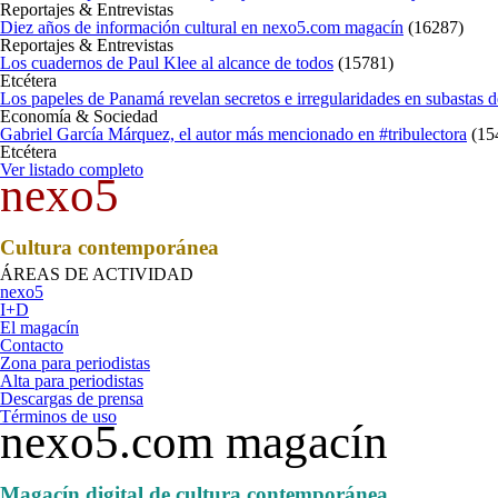
Reportajes & Entrevistas
Diez años de información cultural en nexo5.com magacín
(
16287
)
Reportajes & Entrevistas
Los cuadernos de Paul Klee al alcance de todos
(
15781
)
Etcétera
Los papeles de Panamá revelan secretos e irregularidades en subastas d
Economía & Sociedad
Gabriel García Márquez, el autor más mencionado en #tribulectora
(
15
Etcétera
Ver listado completo
nexo5
Cultura contemporánea
ÁREAS DE ACTIVIDAD
nexo5
I+D
El magacín
Contacto
Zona para periodistas
Alta para periodistas
Descargas de prensa
Términos de uso
nexo5.com magacín
Magacín digital de cultura contemporánea