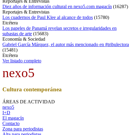
Reportajes & Entrevistas
Diez años de información cultural en nexo5.com magacín
(
16287
)
Reportajes & Entrevistas
Los cuadernos de Paul Klee al alcance de todos
(
15780
)
Etcétera
Los papeles de Panamá revelan secretos e irregularidades en
subastas de arte
(
15683
)
Economía & Sociedad
Gabriel García Márquez, el autor más mencionado en #tribulectora
(
15481
)
Etcétera
Ver listado completo
nexo5
Cultura contemporánea
ÁREAS DE ACTIVIDAD
nexo5
I+D
El magacín
Contacto
Zona para periodistas
Alta para periodistas