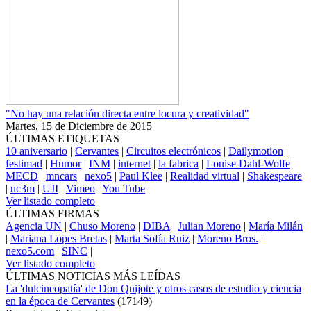
"No hay una relación directa entre locura y creatividad"
Martes, 15 de Diciembre de 2015
ÚLTIMAS ETIQUETAS
10 aniversario
|
Cervantes
|
Circuitos electrónicos
|
Dailymotion
|
festimad
|
Humor
|
INM
|
internet
|
la fabrica
|
Louise Dahl-Wolfe
|
MECD
|
mncars
|
nexo5
|
Paul Klee
|
Realidad virtual
|
Shakespeare
|
uc3m
|
UJI
|
Vimeo
|
You Tube
|
Ver listado completo
ÚLTIMAS FIRMAS
Agencia UN
|
Chuso Moreno
|
DIBA
|
Julian Moreno
|
María Milán
|
Mariana Lopes Bretas
|
Marta Sofía Ruiz
|
Moreno Bros.
|
nexo5.com
|
SINC
|
Ver listado completo
ÚLTIMAS NOTICIAS MÁS LEÍDAS
La 'dulcineopatía' de Don Quijote y otros casos de estudio y ciencia
en la época de Cervantes
(
17149
)