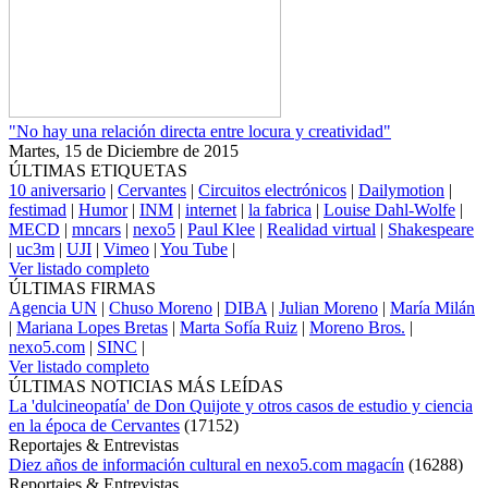
"No hay una relación directa entre locura y creatividad"
Martes, 15 de Diciembre de 2015
ÚLTIMAS ETIQUETAS
10 aniversario
|
Cervantes
|
Circuitos electrónicos
|
Dailymotion
|
festimad
|
Humor
|
INM
|
internet
|
la fabrica
|
Louise Dahl-Wolfe
|
MECD
|
mncars
|
nexo5
|
Paul Klee
|
Realidad virtual
|
Shakespeare
|
uc3m
|
UJI
|
Vimeo
|
You Tube
|
Ver listado completo
ÚLTIMAS FIRMAS
Agencia UN
|
Chuso Moreno
|
DIBA
|
Julian Moreno
|
María Milán
|
Mariana Lopes Bretas
|
Marta Sofía Ruiz
|
Moreno Bros.
|
nexo5.com
|
SINC
|
Ver listado completo
ÚLTIMAS NOTICIAS MÁS LEÍDAS
La 'dulcineopatía' de Don Quijote y otros casos de estudio y ciencia
en la época de Cervantes
(
17152
)
Reportajes & Entrevistas
Diez años de información cultural en nexo5.com magacín
(
16288
)
Reportajes & Entrevistas