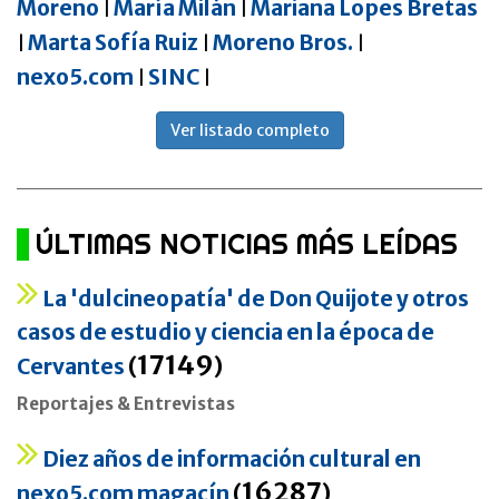
Moreno
María Milán
Mariana Lopes Bretas
|
|
Marta Sofía Ruiz
Moreno Bros.
|
|
|
nexo5.com
SINC
|
|
Ver listado completo
ÚLTIMAS NOTICIAS MÁS LEÍDAS
La 'dulcineopatía' de Don Quijote y otros
casos de estudio y ciencia en la época de
17149
Cervantes
(
)
Reportajes & Entrevistas
Diez años de información cultural en
16287
nexo5.com magacín
(
)