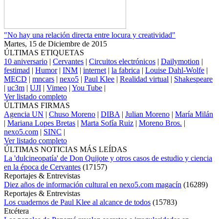
"No hay una relación directa entre locura y creatividad"
Martes, 15 de Diciembre de 2015
ÚLTIMAS ETIQUETAS
10 aniversario
|
Cervantes
|
Circuitos electrónicos
|
Dailymotion
|
festimad
|
Humor
|
INM
|
internet
|
la fabrica
|
Louise Dahl-Wolfe
|
MECD
|
mncars
|
nexo5
|
Paul Klee
|
Realidad virtual
|
Shakespeare
|
uc3m
|
UJI
|
Vimeo
|
You Tube
|
Ver listado completo
ÚLTIMAS FIRMAS
Agencia UN
|
Chuso Moreno
|
DIBA
|
Julian Moreno
|
María Milán
|
Mariana Lopes Bretas
|
Marta Sofía Ruiz
|
Moreno Bros.
|
nexo5.com
|
SINC
|
Ver listado completo
ÚLTIMAS NOTICIAS MÁS LEÍDAS
La 'dulcineopatía' de Don Quijote y otros casos de estudio y ciencia
en la época de Cervantes
(
17157
)
Reportajes & Entrevistas
Diez años de información cultural en nexo5.com magacín
(
16289
)
Reportajes & Entrevistas
Los cuadernos de Paul Klee al alcance de todos
(
15783
)
Etcétera