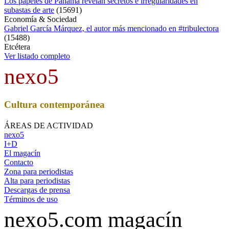
Los papeles de Panamá revelan secretos e irregularidades en
subastas de arte
(
15691
)
Economía & Sociedad
Gabriel García Márquez, el autor más mencionado en #tribulectora
(
15488
)
Etcétera
Ver listado completo
nexo5
Cultura contemporánea
ÁREAS DE ACTIVIDAD
nexo5
I+D
El magacín
Contacto
Zona para periodistas
Alta para periodistas
Descargas de prensa
Términos de uso
nexo5.com magacín