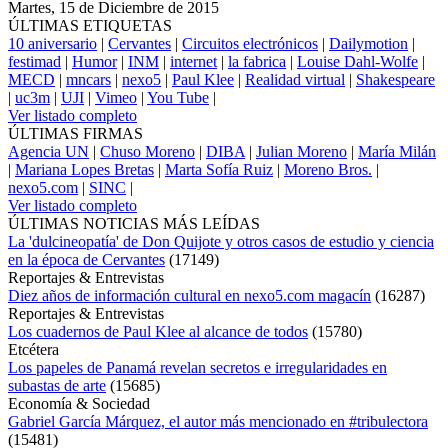
Martes, 15 de Diciembre de 2015
ÚLTIMAS ETIQUETAS
10 aniversario
|
Cervantes
|
Circuitos electrónicos
|
Dailymotion
|
festimad
|
Humor
|
INM
|
internet
|
la fabrica
|
Louise Dahl-Wolfe
|
MECD
|
mncars
|
nexo5
|
Paul Klee
|
Realidad virtual
|
Shakespeare
|
uc3m
|
UJI
|
Vimeo
|
You Tube
|
Ver listado completo
ÚLTIMAS FIRMAS
Agencia UN
|
Chuso Moreno
|
DIBA
|
Julian Moreno
|
María Milán
|
Mariana Lopes Bretas
|
Marta Sofía Ruiz
|
Moreno Bros.
|
nexo5.com
|
SINC
|
Ver listado completo
ÚLTIMAS NOTICIAS MÁS LEÍDAS
La 'dulcineopatía' de Don Quijote y otros casos de estudio y ciencia
en la época de Cervantes
(
17149
)
Reportajes & Entrevistas
Diez años de información cultural en nexo5.com magacín
(
16287
)
Reportajes & Entrevistas
Los cuadernos de Paul Klee al alcance de todos
(
15780
)
Etcétera
Los papeles de Panamá revelan secretos e irregularidades en
subastas de arte
(
15685
)
Economía & Sociedad
Gabriel García Márquez, el autor más mencionado en #tribulectora
(
15481
)