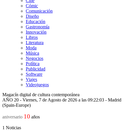
Cine
Cómic
Comunicación
Diseño
Educación
Gastronomía
Innovación
Libros
Literatura
Moda
Música
Negocios
Política
Publicidad
Software
Viajes
Videojuegos
Magacín digital de cultura contemporánea
AÑO 20 - Viernes, 7 de Agosto de 2026 a las 09:22:03 - Madrid
(Spain-Europe)
10
aniversario
años
1
Noticias