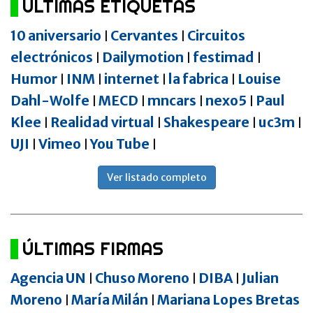
ÚLTIMAS ETIQUETAS
10 aniversario
Cervantes
Circuitos
|
|
electrónicos
Dailymotion
festimad
|
|
|
Humor
INM
internet
la fabrica
Louise
|
|
|
|
Dahl-Wolfe
MECD
mncars
nexo5
Paul
|
|
|
|
Klee
Realidad virtual
Shakespeare
uc3m
|
|
|
|
UJI
Vimeo
You Tube
|
|
|
Ver listado completo
ÚLTIMAS FIRMAS
Agencia UN
Chuso Moreno
DIBA
Julian
|
|
|
Moreno
María Milán
Mariana Lopes Bretas
|
|