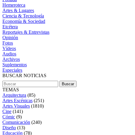
Hemeroteca
Artes & Lugares
Ciencia & Tecnología
Economía & Sociedad
Etcétera
Reportajes & Entrevistas
Opinión
Fotos
Vídeos
Audios
Archivos
Suplementos
Especiales
BUSCAR NOTICIAS
TEMAS
Arquitectura
(85)
Artes Escénicas
(251)
Artes Visuales
(1810)
Cine
(141)
Cómic
(9)
Comunicación
(240)
Diseño
(13)
Educación
(78)