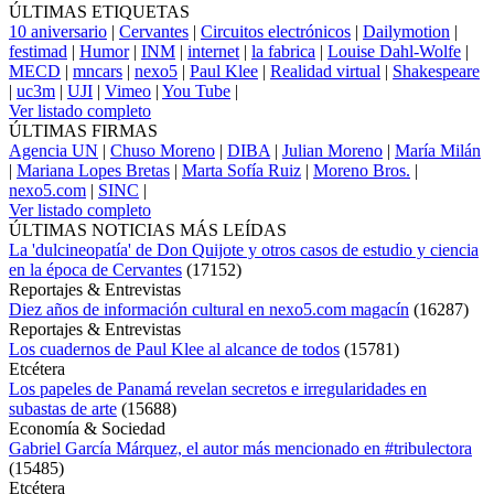
ÚLTIMAS ETIQUETAS
10 aniversario
|
Cervantes
|
Circuitos electrónicos
|
Dailymotion
|
festimad
|
Humor
|
INM
|
internet
|
la fabrica
|
Louise Dahl-Wolfe
|
MECD
|
mncars
|
nexo5
|
Paul Klee
|
Realidad virtual
|
Shakespeare
|
uc3m
|
UJI
|
Vimeo
|
You Tube
|
Ver listado completo
ÚLTIMAS FIRMAS
Agencia UN
|
Chuso Moreno
|
DIBA
|
Julian Moreno
|
María Milán
|
Mariana Lopes Bretas
|
Marta Sofía Ruiz
|
Moreno Bros.
|
nexo5.com
|
SINC
|
Ver listado completo
ÚLTIMAS NOTICIAS MÁS LEÍDAS
La 'dulcineopatía' de Don Quijote y otros casos de estudio y ciencia
en la época de Cervantes
(
17152
)
Reportajes & Entrevistas
Diez años de información cultural en nexo5.com magacín
(
16287
)
Reportajes & Entrevistas
Los cuadernos de Paul Klee al alcance de todos
(
15781
)
Etcétera
Los papeles de Panamá revelan secretos e irregularidades en
subastas de arte
(
15688
)
Economía & Sociedad
Gabriel García Márquez, el autor más mencionado en #tribulectora
(
15485
)
Etcétera