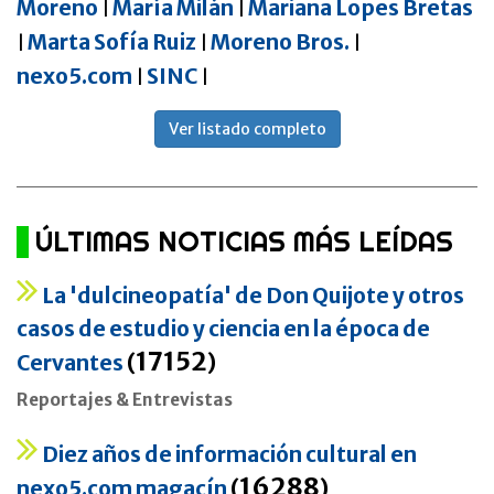
Moreno
María Milán
Mariana Lopes Bretas
|
|
Marta Sofía Ruiz
Moreno Bros.
|
|
|
nexo5.com
SINC
|
|
Ver listado completo
ÚLTIMAS NOTICIAS MÁS LEÍDAS
La 'dulcineopatía' de Don Quijote y otros
casos de estudio y ciencia en la época de
17152
Cervantes
(
)
Reportajes & Entrevistas
Diez años de información cultural en
16288
nexo5.com magacín
(
)