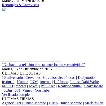
Martes, 1 de Marzo de 2016
Reportajes & Entrevistas
"No hay una relación directa entre locura y creatividad"
Martes, 15 de Diciembre de 2015
ÚLTIMAS ETIQUETAS
10 aniversario
|
Cervantes
|
Circuitos electrónicos
|
Dailymotion
|
festimad
|
Humor
|
INM
|
internet
|
la fabrica
|
Louise Dahl-Wolfe
|
MECD
|
mncars
|
nexo5
|
Paul Klee
|
Realidad virtual
|
Shakespeare
|
uc3m
|
UJI
|
Vimeo
|
You Tube
|
Ver listado completo
ÚLTIMAS FIRMAS
Agencia UN
|
Chuso Moreno
|
DIBA
|
Julian Moreno
|
María Milán