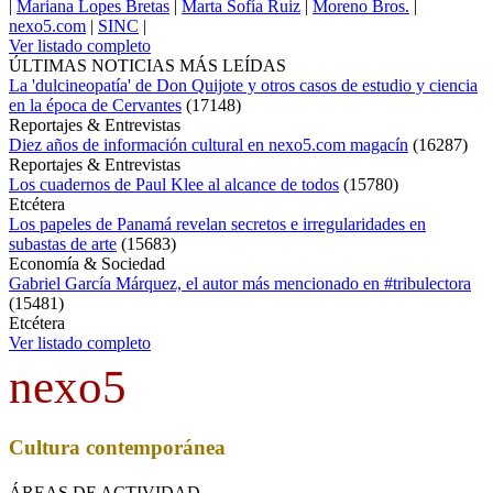
|
Mariana Lopes Bretas
|
Marta Sofía Ruiz
|
Moreno Bros.
|
nexo5.com
|
SINC
|
Ver listado completo
ÚLTIMAS NOTICIAS MÁS LEÍDAS
La 'dulcineopatía' de Don Quijote y otros casos de estudio y ciencia
en la época de Cervantes
(
17148
)
Reportajes & Entrevistas
Diez años de información cultural en nexo5.com magacín
(
16287
)
Reportajes & Entrevistas
Los cuadernos de Paul Klee al alcance de todos
(
15780
)
Etcétera
Los papeles de Panamá revelan secretos e irregularidades en
subastas de arte
(
15683
)
Economía & Sociedad
Gabriel García Márquez, el autor más mencionado en #tribulectora
(
15481
)
Etcétera
Ver listado completo
nexo5
Cultura contemporánea
ÁREAS DE ACTIVIDAD