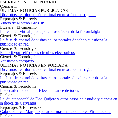
ESCRIBIR UN COMENTARIO
Compartir
ÚLTIMAS NOTICIAS PUBLICADAS
Diez años de información cultural en nexo5.com magacín
Reportajes & Entrevistas
Viñeta de Moreno Bros. #9
Etcétera
El camerino
La realidad virtual puede paliar los efectos de la fibromialgia
Ciencia & Tecnología
La falta de control de visitas en los portales de vídeo cuestiona la
publicidad en red
Ciencia & Tecnología
El 'do it yourself' de los circuitos electrónicos
Ciencia & Tecnología
Ver listado completo
ÚLTIMAS NOTICIAS EN PORTADA
Diez años de información cultural en nexo5.com magacín
Reportajes & Entrevistas
La falta de control de visitas en los portales de vídeo cuestiona la
publicidad en red
Ciencia & Tecnología
Los cuadernos de Paul Klee al alcance de todos
Etcétera
La 'dulcineopatía' de Don Quijote y otros casos de estudio y ciencia en
la época de Cervantes
Reportajes & Entrevistas
Gabriel García Márquez, el autor más mencionado en #tribulectora
Etcétera