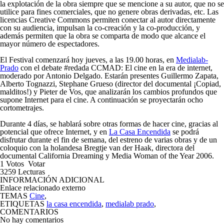
la explotación de la obra siempre que se mencione a su autor, que no se
utilice para fines comerciales, que no genere obras derivadas, etc. Las
licencias Creative Commons permiten conectar al autor directamente
con su audiencia, impulsan la co-creación y la co-producción, y
además permiten que la obra se comparta de modo que alcance el
mayor número de espectadores.
El Festival comenzará hoy jueves, a las 19.00 horas, en
Medialab-
Prado
con el debate
#redada CCMAD: El cine en la era de internet
,
moderado por Antonio Delgado. Estarán presentes Guillermo Zapata,
Alberto Tognazzi, Stephane Grueso (director del documental
¡Copiad,
malditos!
) y Pieter de Vos, que analizarán los cambios profundos que
supone Internet para el cine. A continuación se proyectarán ocho
cortometrajes.
Durante 4 días, se hablará sobre otras formas de hacer cine, gracias al
potencial que ofrece Internet, y en
La Casa Encendida
se podrá
disfrutar durante el fin de semana, del estreno de varias obras y de un
coloquio con la holandesa Bregtje van der Haak, directora del
documental
California Dreaming
y Media Woman of the Year 2006.
1
Votos
Votar
3259
Lecturas
INFORMACIÓN ADICIONAL
Enlace relacionado externo
TEMAS
Cine
,
ETIQUETAS
la casa encendida
,
medialab prado
,
COMENTARIOS
No hay comentarios