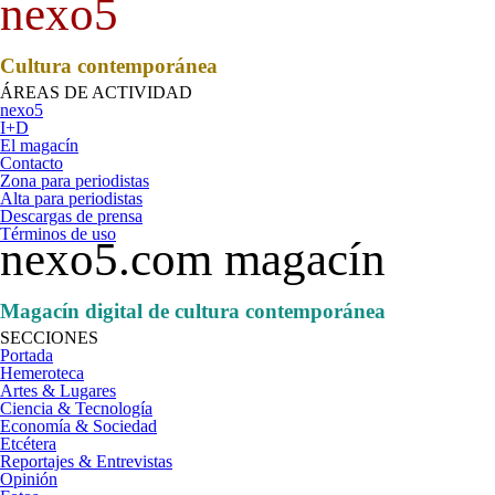
nexo5
Cultura contemporánea
ÁREAS DE ACTIVIDAD
nexo5
I+D
El magacín
Contacto
Zona para periodistas
Alta para periodistas
Descargas de prensa
Términos de uso
nexo5.com magacín
Magacín digital de cultura contemporánea
SECCIONES
Portada
Hemeroteca
Artes & Lugares
Ciencia & Tecnología
Economía & Sociedad
Etcétera
Reportajes & Entrevistas
Opinión