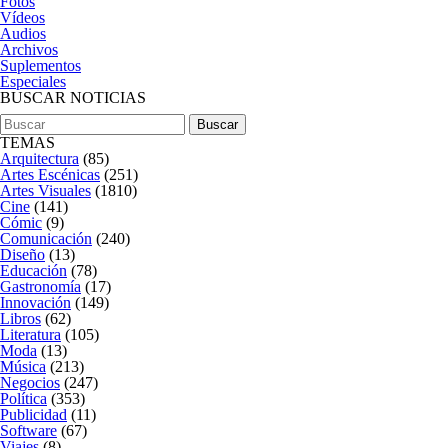
Fotos
Vídeos
Audios
Archivos
Suplementos
Especiales
BUSCAR NOTICIAS
TEMAS
Arquitectura
(85)
Artes Escénicas
(251)
Artes Visuales
(1810)
Cine
(141)
Cómic
(9)
Comunicación
(240)
Diseño
(13)
Educación
(78)
Gastronomía
(17)
Innovación
(149)
Libros
(62)
Literatura
(105)
Moda
(13)
Música
(213)
Negocios
(247)
Política
(353)
Publicidad
(11)
Software
(67)
Viajes
(8)