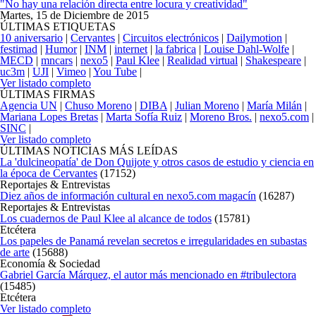
"No hay una relación directa entre locura y creatividad"
Martes, 15 de Diciembre de 2015
ÚLTIMAS ETIQUETAS
10 aniversario
|
Cervantes
|
Circuitos electrónicos
|
Dailymotion
|
festimad
|
Humor
|
INM
|
internet
|
la fabrica
|
Louise Dahl-Wolfe
|
MECD
|
mncars
|
nexo5
|
Paul Klee
|
Realidad virtual
|
Shakespeare
|
uc3m
|
UJI
|
Vimeo
|
You Tube
|
Ver listado completo
ÚLTIMAS FIRMAS
Agencia UN
|
Chuso Moreno
|
DIBA
|
Julian Moreno
|
María Milán
|
Mariana Lopes Bretas
|
Marta Sofía Ruiz
|
Moreno Bros.
|
nexo5.com
|
SINC
|
Ver listado completo
ÚLTIMAS NOTICIAS MÁS LEÍDAS
La 'dulcineopatía' de Don Quijote y otros casos de estudio y ciencia en
la época de Cervantes
(
17152
)
Reportajes & Entrevistas
Diez años de información cultural en nexo5.com magacín
(
16287
)
Reportajes & Entrevistas
Los cuadernos de Paul Klee al alcance de todos
(
15781
)
Etcétera
Los papeles de Panamá revelan secretos e irregularidades en subastas
de arte
(
15688
)
Economía & Sociedad
Gabriel García Márquez, el autor más mencionado en #tribulectora
(
15485
)
Etcétera
Ver listado completo