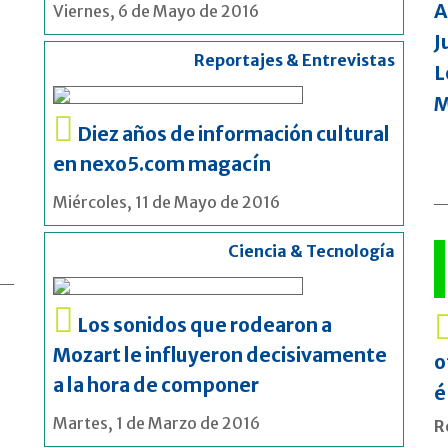
A
Viernes, 6 de Mayo de 2016
J
Reportajes & Entrevistas
L
M
Diez años de información cultural
en nexo5.com magacín
Miércoles, 11 de Mayo de 2016
Ciencia & Tecnología
Los sonidos que rodearon a
Mozart le influyeron decisivamente
o
a la hora de componer
é
Martes, 1 de Marzo de 2016
R