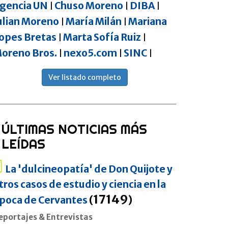
gencia UN
Chuso Moreno
DIBA
|
|
|
ulian Moreno
María Milán
Mariana
|
|
opes Bretas
Marta Sofía Ruiz
|
|
oreno Bros.
nexo5.com
SINC
|
|
|
Ver listado completo
ÚLTIMAS NOTICIAS MÁS
LEÍDAS
La 'dulcineopatía' de Don Quijote y
tros casos de estudio y ciencia en la
17149
poca de Cervantes
(
)
eportajes & Entrevistas