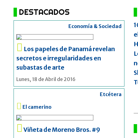
DESTACADOS
1
Economía & Sociedad
e
H
Los papeles de Panamá revelan
L
secretos e irregularidades en
n
subastas de arte
S
Lunes, 18 de Abril de 2016
T
Etcétera
El camerino
Viñeta de Moreno Bros. #9