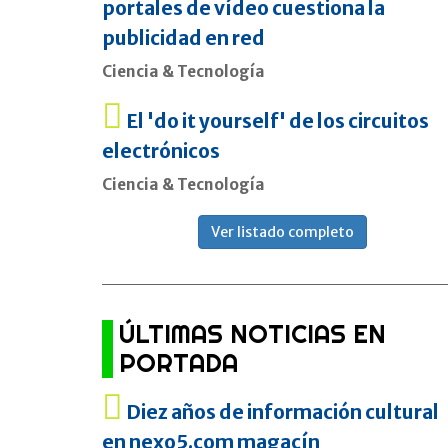
portales de vídeo cuestiona la
publicidad en red
Ciencia & Tecnología
El 'do it yourself' de los circuitos
electrónicos
Ciencia & Tecnología
Ver listado completo
ÚLTIMAS NOTICIAS EN
PORTADA
Diez años de información cultural
en nexo5.com magacín