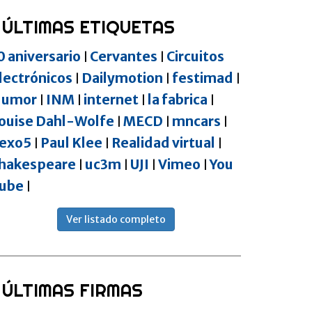
ÚLTIMAS ETIQUETAS
0 aniversario
Cervantes
Circuitos
|
|
lectrónicos
Dailymotion
festimad
|
|
|
umor
INM
internet
la fabrica
|
|
|
|
ouise Dahl-Wolfe
MECD
mncars
|
|
|
exo5
Paul Klee
Realidad virtual
|
|
|
hakespeare
uc3m
UJI
Vimeo
You
|
|
|
|
ube
|
Ver listado completo
ÚLTIMAS FIRMAS