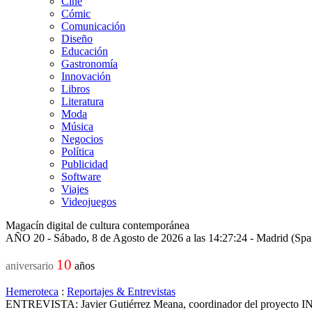
Cine
Cómic
Comunicación
Diseño
Educación
Gastronomía
Innovación
Libros
Literatura
Moda
Música
Negocios
Política
Publicidad
Software
Viajes
Videojuegos
Magacín digital de cultura contemporánea
AÑO 20 - Sábado, 8 de Agosto de 2026 a las 14:27:24 - Madrid (Spa
10
aniversario
años
Hemeroteca
:
Reportajes & Entrevistas
ENTREVISTA: Javier Gutiérrez Meana, coordinador del proyecto 