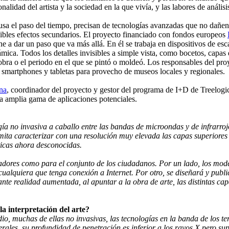
alidad del artista y la sociedad en la que vivía, y las labores de anális
sa el paso del tiempo, precisan de tecnologías avanzadas que no dañen la
osibles efectos secundarios. El proyecto financiado con fondos europeos
e a dar un paso que va más allá. En él se trabaja en dispositivos de es
ámica. Todos los detalles invisibles a simple vista, como bocetos, capas 
obra o el periodo en el que se pintó o moldeó. Los responsables del pro
a smartphones y tabletas para provecho de museos locales y regionales.
na
, coordinador del proyecto y gestor del programa de I+D de Treelog
a amplia gama de aplicaciones potenciales.
a no invasiva a caballo entre las bandas de microondas y de infrarrojo
a caracterizar con una resolución muy elevada las capas superiores d
sticas ahora desconocidas.
adores como para el conjunto de los ciudadanos. Por un lado, los model
 cualquiera que tenga conexión a Internet. Por otro, se diseñará y pub
nte realidad aumentada, al apuntar a la obra de arte, las distintas cap
la interpretación del arte?
tudio, muchas de ellas no invasivas, las tecnologías en la banda de los
erales, su profundidad de penetración es inferior a los rayos X pero sup