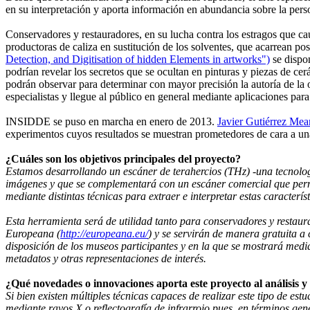
en su interpretación y aporta información en abundancia sobre la person
Conservadores y restauradores, en su lucha contra los estragos que cau
productoras de caliza en sustitución de los solventes, que acarrean p
Detection, and Digitisation of hidden Elements in artworks")
se dispon
podrían revelar los secretos que se ocultan en pinturas y piezas de cer
podrán observar para determinar con mayor precisión la autoría de la 
especialistas y llegue al público en general mediante aplicaciones par
INSIDDE se puso en marcha en enero de 2013.
Javier Gutiérrez Mea
experimentos cuyos resultados se muestran prometedores de cara a un
¿Cuáles son los objetivos principales del proyecto?
Estamos desarrollando un escáner de terahercios (THz) -una tecnologí
imágenes y que se complementará con un escáner comercial que permit
mediante distintas técnicas para extraer e interpretar estas caracterí
Esta herramienta será de utilidad tanto para conservadores y restaur
Europeana (
http://europeana.eu/
) y se servirán de manera gratuita a
disposición de los museos participantes y en la que se mostrará media
metadatos y otras representaciones de interés.
¿Qué novedades o innovaciones aporta este proyecto al análisis y 
Si bien existen múltiples técnicas capaces de realizar este tipo de es
mediante rayos X o reflectografía de infrarrojo pues, en términos gen