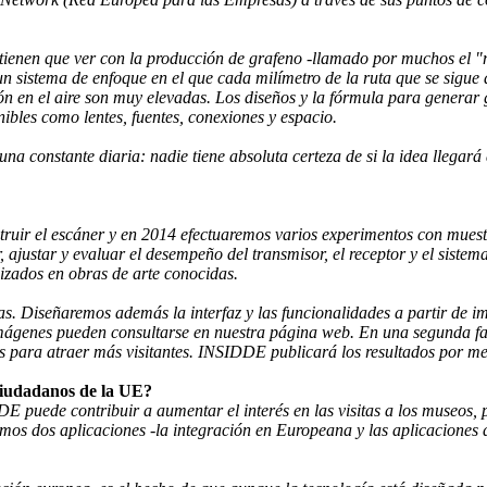
tienen que ver con la producción de grafeno -llamado por muchos el "m
n sistema de enfoque en el que cada milímetro de la ruta que se sigue d
ón en el aire son muy elevadas. Los diseños y la fórmula para generar
bles como lentes, fuentes, conexiones y espacio.
 una constante diaria: nadie tiene absoluta certeza de si la idea llegar
ruir el escáner y en 2014 efectuaremos varios experimentos con muestr
 ajustar y evaluar el desempeño del transmisor, el receptor y el siste
lizados en obras de arte conocidas.
as. Diseñaremos además la interfaz y las funcionalidades a partir de 
mágenes pueden consultarse en nuestra página web. En una segunda fase
s para atraer más visitantes. INSIDDE publicará los resultados por m
 ciudadanos de la UE?
DE puede contribuir a aumentar el interés en las visitas a los museos,
mos dos aplicaciones -la integración en Europeana y las aplicaciones 