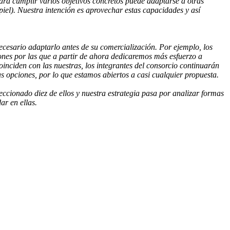
ara cumplir varios objetivos concretos puede adaptarse a otras
iel). Nuestra intención es aprovechar estas capacidades y así
cesario adaptarlo antes de su comercialización. Por ejemplo, los
zones por las que a partir de ahora dedicaremos más esfuerzo a
coinciden con las nuestras, los integrantes del consorcio continuarán
as opciones, por lo que estamos abiertos a casi cualquier propuesta.
eccionado diez de ellos y nuestra estrategia pasa por analizar formas
ar en ellas.