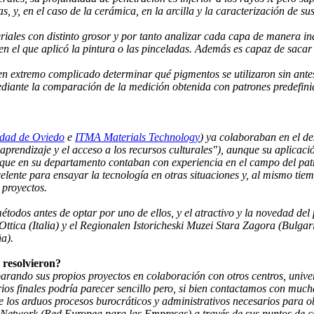
s, y, en el caso de la cerámica, en la arcilla y la caracterización de su
riales con distinto grosor y por tanto analizar cada capa de manera i
 en el que aplicó la pintura o las pinceladas. Además es capaz de sacar 
a en extremo complicado determinar qué pigmentos se utilizaron sin ant
mediante la comparación de la medición obtenida con patrones predefini
idad de Oviedo
e
ITMA Materials Technology
) ya colaboraban en el de
prendizaje y el acceso a los recursos culturales"), aunque su aplicac
 a que en su departamento contaban con experiencia en el campo del p
lente para ensayar la tecnología en otras situaciones y, al mismo tie
 proyectos.
odos antes de optar por uno de ellos, y el atractivo y la novedad del
Ottica (Italia) y el Regionalen Istoricheski Muzei Stara Zagora (Bulgar
ña).
 resolvieron?
rando sus propios proyectos en colaboración con otros centros, univ
ios finales podría parecer sencillo pero, si bien contactamos con mucha
de los arduos procesos burocráticos y administrativos necesarios para o
 Network (Red Europea para las Empresas) a través de sus puntos de c