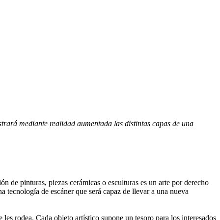
ostrará mediante realidad aumentada las distintas capas de una
ón de pinturas, piezas cerámicas o esculturas es un arte por derecho
a tecnología de escáner que será capaz de llevar a una nueva
 les rodea. Cada objeto artístico supone un tesoro para los interesados