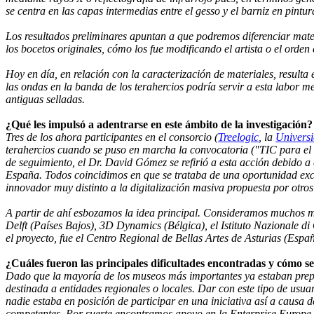
se centra en las capas intermedias entre el gesso y el barniz en pintura
Los resultados preliminares apuntan a que podremos diferenciar mate
los bocetos originales, cómo los fue modificando el artista o el orden
Hoy en día, en relación con la caracterización de materiales, result
las ondas en la banda de los terahercios podría servir a esta labor 
antiguas selladas.
¿Qué les impulsó a adentrarse en este ámbito de la investigación?
Tres de los ahora participantes en el consorcio (
Treelogic
, la
Univers
terahercios cuando se puso en marcha la convocatoria ("TIC para el a
de seguimiento, el Dr. David Gómez se refirió a esta acción debido
España. Todos coincidimos en que se trataba de una oportunidad exce
innovador muy distinto a la digitalización masiva propuesta por otros
A partir de ahí esbozamos la idea principal. Consideramos muchos mét
Delft (Países Bajos), 3D Dynamics (Bélgica), el Istituto Nazionale di 
el proyecto, fue el Centro Regional de Bellas Artes de Asturias (Espa
¿Cuáles fueron las principales dificultades encontradas y cómo se
Dado que la mayoría de los museos más importantes ya estaban prepa
destinada a entidades regionales o locales. Dar con este tipo de usuar
nadie estaba en posición de participar en una iniciativa así a causa 
competentes. Por suerte encontramos apoyo en la Enterprise Europe