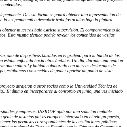
s contenidos.
ndependiente. De esta forma se podrá obtener una representación de
a la luz pentimenti o descubrir trabajos ocultos bajo la pintura.
es obtener muestras bajo estricta supervisión. El comportamiento de
dos. Esta misma técnica podría revelar los contenidos de vasijas
sarrollo de dispositivos basados en el grafeno para la banda de los
ión estaba enfocada hacia otros ámbitos. Un día, durante una reunión
atrimonio cultural y habían colaborado con museos destacados de
mpo, estábamos convencidos de poder aportar un punto de vista
 proyecto atrajeron a otros socios como la Universidad Técnica de
ia). El último en incorporarse al consorcio en junio, una vez iniciado
ersidades y empresas, INSIDDE optó por una solución rentable
 gente de distintos países europeos interesada en el reto propuesto,
btener los permisos correspondientes de las instituciones públicas
ontacto regional de Ficyt en España y en la Cámara de Comercio e