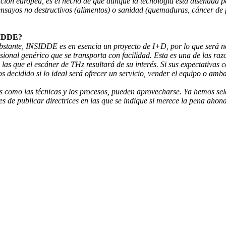
ción europea, es el hecho de que aunque la tecnología está diseñada p
nsayos no destructivos (alimentos) o sanidad (quemaduras, cáncer de p
NSIDDE?
obstante, INSIDDE es en esencia un proyecto de I+D, por lo que será ne
ional genérico que se transporta con facilidad. Esta es una de las ra
 las que el escáner de THz resultará de su interés. Si sus expectativas 
os decidido si lo ideal será ofrecer un servicio, vender el equipo o amb
os como las técnicas y los procesos, pueden aprovecharse. Ya hemos sel
es de publicar directrices en las que se indique si merece la pena ahond