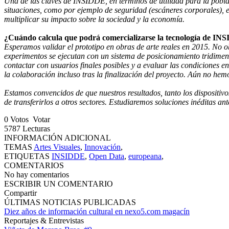
Una de las claves de INSIDDE, en términos de utilidad para la pobla
situaciones, como por ejemplo de seguridad (escáneres corporales), e
multiplicar su impacto sobre la sociedad y la economía.
¿Cuándo calcula que podrá comercializarse la tecnología de I
Esperamos validar el prototipo en obras de arte reales en 2015. No 
experimentos se ejecutan con un sistema de posicionamiento tridimens
contactar con usuarios finales posibles y a evaluar las condiciones en
la colaboración incluso tras la finalización del proyecto. Aún no hem
Estamos convencidos de que nuestros resultados, tanto los dispositiv
de transferirlos a otros sectores. Estudiaremos soluciones inéditas ant
0
Votos
Votar
5787
Lecturas
INFORMACIÓN ADICIONAL
TEMAS
Artes Visuales
,
Innovación
,
ETIQUETAS
INSIDDE
,
Open Data
,
europeana
,
COMENTARIOS
No hay comentarios
ESCRIBIR UN COMENTARIO
Compartir
ÚLTIMAS NOTICIAS PUBLICADAS
Diez años de información cultural en nexo5.com magacín
Reportajes & Entrevistas