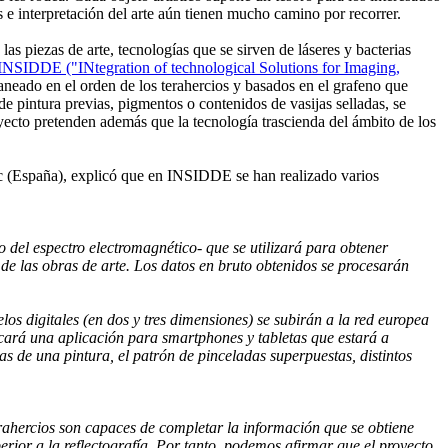
is e interpretación del arte aún tienen mucho camino por recorrer.
s piezas de arte, tecnologías que se sirven de láseres y bacterias
INSIDDE ("INtegration of technological Solutions for Imaging,
caneado en el orden de los terahercios y basados en el grafeno que
de pintura previas, pigmentos o contenidos de vasijas selladas, se
yecto pretenden además que la tecnología trascienda del ámbito de los
ic (España), explicó que en INSIDDE se han realizado varios
 del espectro electromagnético- que se utilizará para obtener
e las obras de arte. Los datos en bruto obtenidos se procesarán
os digitales (en dos y tres dimensiones) se subirán a la red europea
licará una aplicación para smartphones y tabletas que estará a
as de una pintura, el patrón de pinceladas superpuestas, distintos
 terahercios son capaces de completar la información que se obtiene
erior a la reflectografía. Por tanto, podemos afirmar que el proyecto